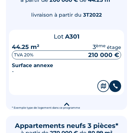
livraison à partir du
3T2022
Lot
A301
44.25 m²
3
ème
étage
210 000 €
TVA 20%
Surface annexe
-
🗞
📞
▾
* Exemple type de logement dans ce programme
Appartements neufs 3 pièces*
à partir de
270 000 €
de
80.99 m²