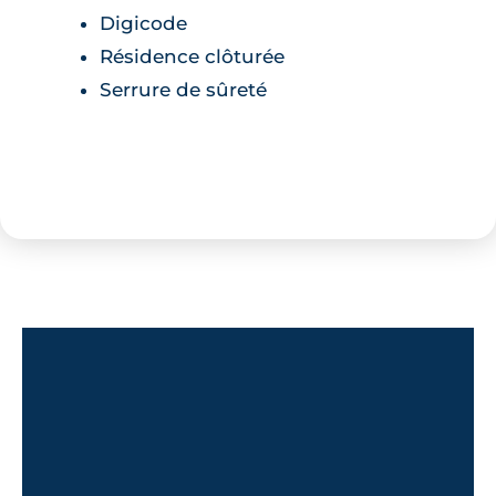
Digicode
paroi de douche et sèche-serviette. Côté
Résidence clôturée
stationnement, des places de parking en
sous-sol sont disponibles.
Serrure de sûreté
Le mot de l'architecte
"Profitant d’une proximité
exceptionnelle avec l’hyper-centre,
la résidence s’implante en retrait
d’un nouveau mail paysager
piétonnier afin de bénéficier d’une
réelle quiétude. Cette sensation est
confirmée par l’architecture
singulière dont l’écriture associe au