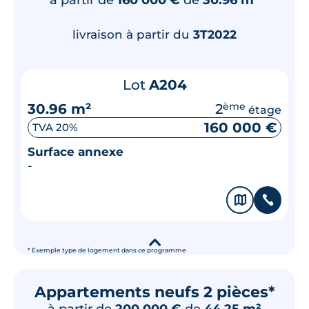
livraison à partir du
3T2022
Lot
A204
30.96 m²
2
ème
étage
160 000 €
TVA 20%
Surface annexe
-
🗞
📞
▾
* Exemple type de logement dans ce programme
Appartements neufs 2 pièces*
à partir de
200 000 €
de
44.25 m²