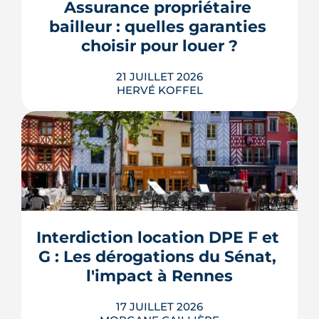
bureaux et logements de fonction
Assurance propriétaire 
pourraient à terme changer de mains,
bailleur : quelles garanties 
sans que la liste ni le calendrier s...
choisir pour louer ?
LIRE L'ARTICLE
21 JUILLET 2026
HERVÉ KOFFEL
Louer, c'est aussi assurer. Entre
l'obligation légale, les garanties utiles
et les options commerciales, ce guide
aide le bailleur rennais à couvrir son
Interdiction location DPE F et 
bien sans payer pour rien.
G : Les dérogations du Sénat, 
LIRE L'ARTICLE
l'impact à Rennes
17 JUILLET 2026