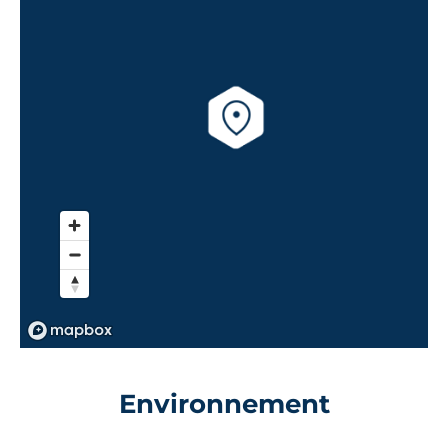
verre et au béton, une façade
épaisse en pierre dans laquelle se
blottissent les logements et leurs
loggias. Un sentiment de quiétude
et de pérennité se dégage de la
résidence."
Julien Chouzenoux
Environnement