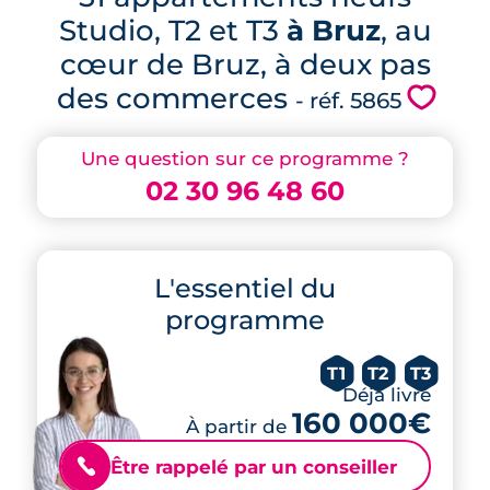
Studio, T2 et T3
à Bruz
, au
cœur de Bruz, à deux pas
des commerces
💗
- réf. 5865
Une question sur ce programme ?
02 30 96 48 60
L'essentiel du
programme
T1
T2
T3
Déjà livré
160 000€
À partir de
Être rappelé par un conseiller
📞