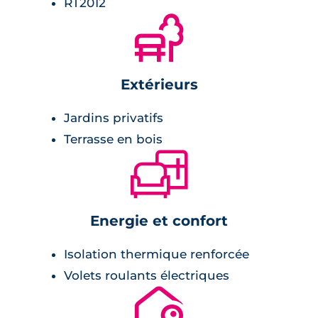
RT2012
école à 600 mètres,
🌲
gymnase à 2,5 km,
terrain de pétanque à 500 mètres,
centre-ville à moins de 1km.
Extérieurs
Jardins privatifs
Terrasse en bois
🛋
Energie et confort
Isolation thermique renforcée
Volets roulants électriques
🔐