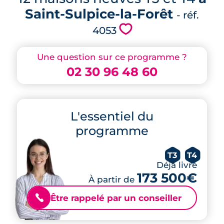
Saint-Sulpice-la-Forêt
- réf.
💗
4053
Une question sur ce programme ?
02 30 96 48 60
L'essentiel du
programme
T3
T4
Déjà livré
173 500€
À partir de
Être rappelé par un conseiller
📞