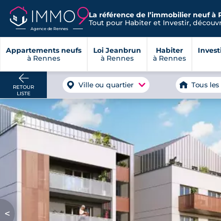
La référence de l’immobilier neuf à 
Tout pour Habiter et Investir, découvre
Agence de Rennes
Appartements neufs
Loi Jeanbrun
Habiter
Invest
à Rennes
à Rennes
à Rennes
Ville ou quartier
Tous les
RETOUR
LISTE
<