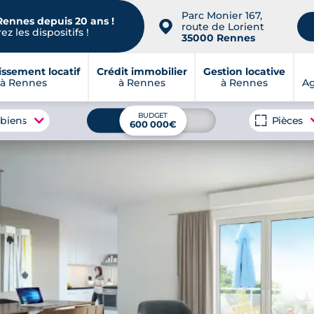
Parc Monier 167,
Rennes depuis 20 ans !
📍
route de Lorient
z les dispositifs !
35000 Rennes
issement locatif
Crédit immobilier
Gestion locative
à Rennes
à Rennes
à Rennes
A
BUDGET
 biens
Pièces
600 000€