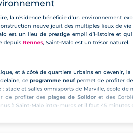
vironnement
aire, la résidence bénéficie d’un environnement ex
 construction neuve jouit des multiples lieux de vi
lo est un lieu de prestige empli d’Histoire et qu
re depuis
Rennes
, Saint-Malo est un trésor naturel.
stique, et à côté de quartiers urbains en devenir, l
adelaine, ce
programme neuf
permet de profiter de
le : stade et salles omnisports de Marville, école de
ir de profiter des
plages de Solidor
et des Corbiè
nus à Saint-Malo intra-muros et il faut 45 minutes 