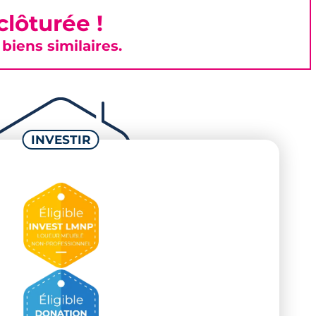
lôturée !
iens similaires.