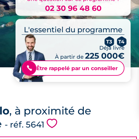
02 30 96 48 60
L'essentiel du programme
T3
T4
Déjà livré
225 000€
À partir de
Être rappelé par un conseiller
📞
lo
, à proximité de
e
💗
- réf. 5641