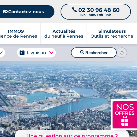
02 30 96 48 60
📞
📧
Contactez-nous
lun.- sam. / 9h - 19h
IMMO9
Actualités
Simulateurs
gence de Rennes
du neuf à Rennes
Outils et recherche
🔍
Livraison
Rechercher
NOS
OFFRES
🎁
>
Une question sur ce programme ?