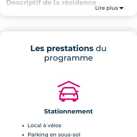
Descriptif de la résidence
Lire plus
Composée de 40 appartements neufs, cette
résidence neuve est intimiste. De plus, en rez-
de-chaussée, des commerces de proximité
pourront s'y installer et contribuer au bon
Les prestations
du
développement économique du quartier.
programme
Prestations du bien neuf
🚗
Pièces à vivre :
carrelage (avec teintes aux choix) grande
Stationnement
dimension avec plinthes assorties,
placards aménagés,
Local à vélos
cuisine entièrement équipée,
Parking en sous-sol