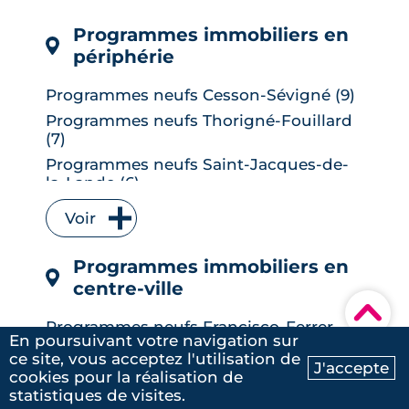
LIRE L'ARTICLE
Programmes immobiliers en
périphérie
Programmes neufs Cesson-Sévigné (9)
Programmes neufs Thorigné-Fouillard
(7)
Programmes neufs Saint-Jacques-de-
la-Lande (6)
Programmes neufs Vitré (6)
Voir
Programmes neufs Bruz (5)
Programmes neufs L' Hermitage (5)
Programmes immobiliers en
Programmes neufs Le Rheu (5)
centre-ville
▾
Programmes neufs Chantepie (4)
Programmes neufs Francisco-Ferrer -
Programmes neufs Vezin-le-Coquet (4)
En poursuivant votre navigation sur
Vern - Landry - Poterie (9)
ce site, vous acceptez l'utilisation de
Programmes neufs Betton (3)
J'accepte
Programmes neufs Thabor – Saint-
cookies pour la réalisation de
Ma recherche
Contactez-nous
Programmes neufs La Chapelle-des-
Hélier - Alphonse Guérin (9)
statistiques de visites.
Fougeretz (3)