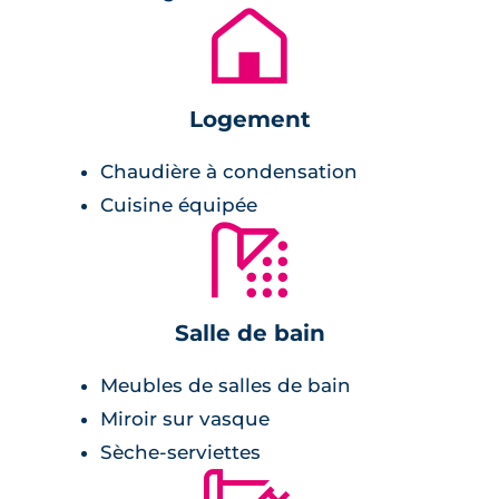
équipement domotique permettant de
🏚
gérer : l'ouverture des volets roulants
électriques, les consommations
énergétiques, etc.,
Logement
balcon ou loggia comme extérieur.
Chaudière à condensation
Cuisine équipée
Salle de bains :
🚿
carrelage avec plinthes assorties,
meubles avec vasque,
Salle de bain
miroir avec bandeau lumineux.
Meubles de salles de bain
chambres :
Miroir sur vasque
Sèche-serviettes
rangement,