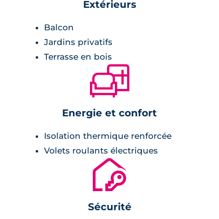
commerces au pied de la résidence,
Extérieurs
établissement scolaires à 200 mètres,
Balcon
espaces verts et lacs au dos de la résidence.
Jardins privatifs
Terrasse en bois
🛋
Energie et confort
Isolation thermique renforcée
Volets roulants électriques
🔐
Sécurité