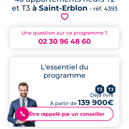
et T3
à Saint-Erblon
- réf. 4393
💗
Une question sur ce programme ?
02 30 96 48 60
L'essentiel du
programme
T2
T3
Déjà livré
139 900€
À partir de
Être rappelé par un conseiller
📞