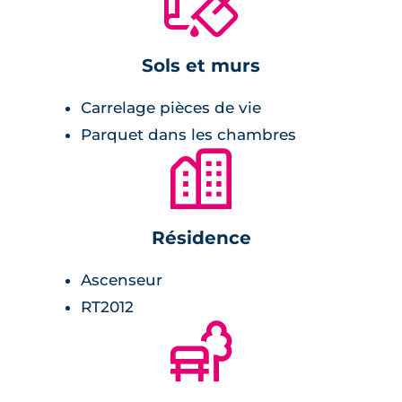
🔨
revêtement stratifié.
Sécurité
Sols et murs
Carrelage pièces de vie
L'entrée au bâtiment de ce complexe
immobilier est parfaitement sécurisé par un
Parquet dans les chambres
🏙
système de vidéophone et de badge d'accès.
Un parking est présent au sous-sol du
complexe immobilier. Pareillement, ce lieu de
stationnement est accessible uniquement par
Résidence
les habitants qui seront équipés d'une
Ascenseur
télécommande pour ouvrir le portail d'entrée.
RT2012
Environnement
🌲
centre du village à 300 mètres,