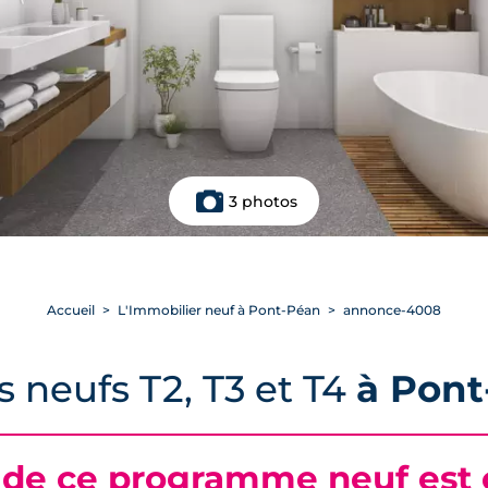
3 photos
Accueil
L'Immobilier neuf à Pont-Péan
annonce-4008
 neufs T2, T3 et T4
à Pont
 de ce programme neuf est c