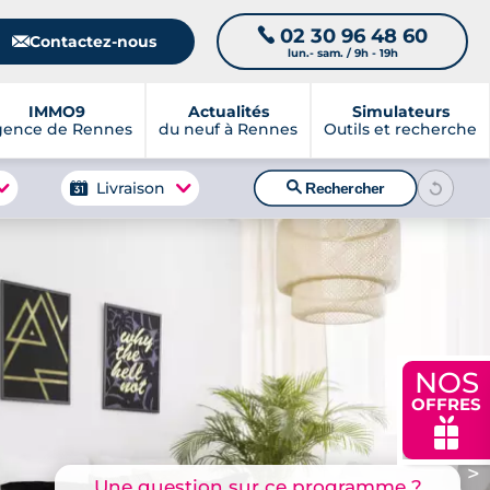
02 30 96 48 60
📞
📧
Contactez-nous
lun.- sam. / 9h - 19h
IMMO9
Actualités
Simulateurs
gence de Rennes
du neuf à Rennes
Outils et recherche
🔍
Livraison
Rechercher
NOS
OFFRES
🎁
>
Une question sur ce programme ?