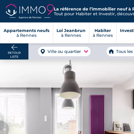
La référence de l’immobilier neuf à 
Tout pour Habiter et Investir, découvre
Agence de Rennes
Appartements neufs
Loi Jeanbrun
Habiter
Invest
à Rennes
à Rennes
à Rennes
Ville ou quartier
Tous les
RETOUR
LISTE
<