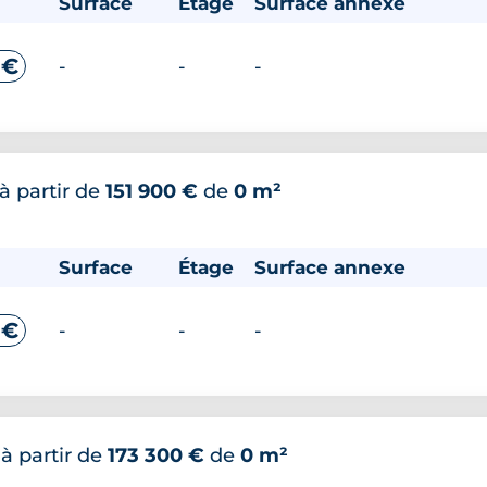
Surface
Étage
Surface annexe
 €
-
-
-
à partir de
151 900 €
de
0 m²
Surface
Étage
Surface annexe
 €
-
-
-
*
à partir de
173 300 €
de
0 m²