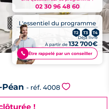
02 30 96 48 60
L'essentiel du programme
T2
T3
T4
Déjà livré
132 700€
À partir de
Être rappelé par un conseiller
📞
-Péan
💗
- réf. 4008
lôturée !