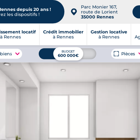
Parc Monier 167,
Rennes depuis 20 ans !
📍
route de Lorient
z les dispositifs !
35000 Rennes
issement locatif
Crédit immobilier
Gestion locative
à Rennes
à Rennes
à Rennes
A
BUDGET
 biens
Pièces
600 000€