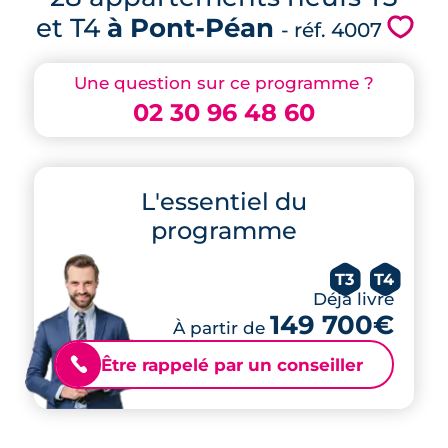
et T4
à Pont-Péan
💗
- réf. 4007
Une question sur ce programme ?
02 30 96 48 60
L'essentiel du
programme
T3
T4
Déjà livré
149 700€
À partir de
Être rappelé par un conseiller
📞