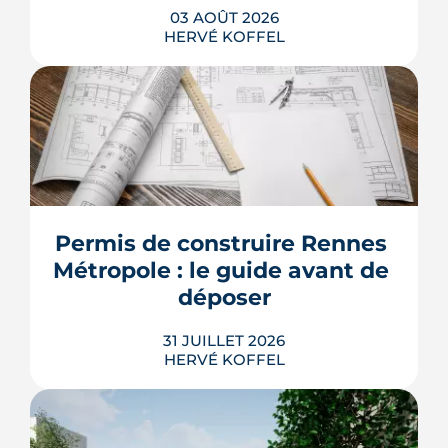
03 AOÛT 2026
HERVÉ KOFFEL
Les taux de crédit se sont stabilisés cet
été, mais au-dessus de leur niveau du
printemps. À Rennes, la hausse des prix
et la remontée de la dette française
resserrent le budget des acheteurs à la
Permis de construire Rennes 
rentrée 2026.
Métropole : le guide avant de 
LIRE L'ARTICLE
déposer
31 JUILLET 2026
HERVÉ KOFFEL