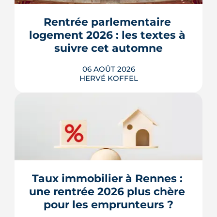
Rentrée parlementaire 
logement 2026 : les textes à 
suivre cet automne
06 AOÛT 2026
HERVÉ KOFFEL
Après un printemps d'annonces,
l'automne 2026 sera l'heure de vérité
pour le logement. Trois dossiers
parlementaires, du projet de loi
Relance au budget 2027, vont dire ce
qui devient vraiment applicable pour
Taux immobilier à Rennes : 
les propriétaires, les bailleurs et les
une rentrée 2026 plus chère 
acheteurs.
pour les emprunteurs ?
LIRE L'ARTICLE