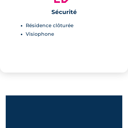
restaurants et cafés à 600 mètres,
Sécurité
centre-ville de Pont-Péan à 1km,
espace Beausoleil à 4 minutes,
Résidence clôturée
supermarché à 3 minutes,
Visiophone
parc à 4 minutes,
parc de loisirs à 8 minutes.