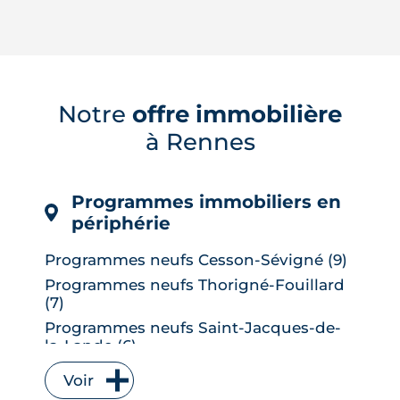
Le confort d'été devient un vrai critère
de valeur immobilière. Plus-value
possible, risque de décote, limites du
Notre
offre immobilière
DPE, atout du neuf : ce qu'il faut savoir
à Rennes
avant d'acheter ou de revendre.
LIRE L'ARTICLE
Programmes immobiliers en
périphérie
Programmes neufs Cesson-Sévigné (9)
Programmes neufs Thorigné-Fouillard
(7)
Programmes neufs Saint-Jacques-de-
la-Lande (6)
Programmes neufs Vitré (6)
Voir
Programmes neufs Bruz (5)