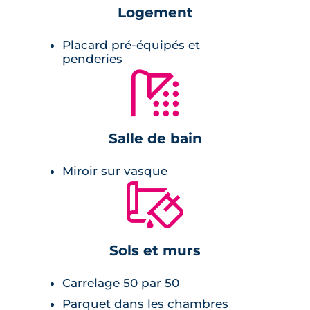
Logement
Pièces à vivre :
Placard pré-équipés et
penderies
🚿
cuisine ouverte,
larges baies vitrées donannt sur un
balcon ou une terrasse
Salle de bain
carrelage,
peinture lisse aux murs,
Miroir sur vasque
volets roulants éléctriques.
🔨
Salle de bains :
Sols et murs
meuble avec vasque,
Carrelage 50 par 50
mirroir avec applique lumineuse.
Parquet dans les chambres