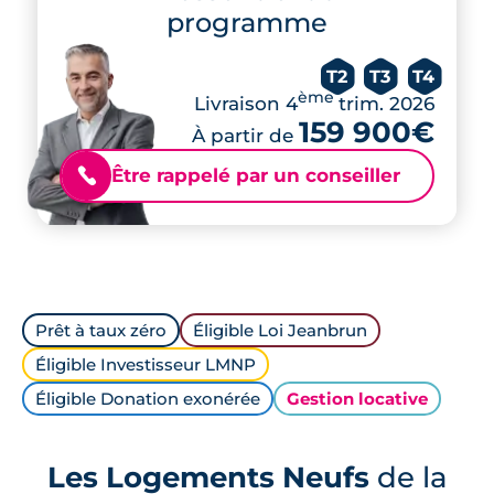
programme
T2
T3
T4
ème
Livraison 4
trim. 2026
159 900€
À partir de
Être rappelé par un conseiller
📞
Prêt à taux zéro
Éligible Loi Jeanbrun
Éligible Investisseur LMNP
Éligible Donation exonérée
Gestion locative
Les Logements Neufs
de la