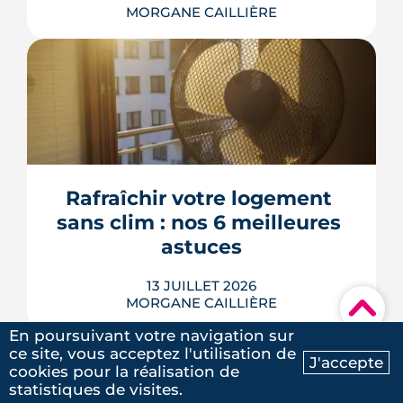
MORGANE CAILLIÈRE
Le 8 juillet 2026, le Sénat a voté cinq
dérogations à l'interdiction de location
des logements classés F et G, dont la
possibilité de louer en signant un
contrat de travaux avant 2030. Le texte
doit encore être adopté par l'Assemblée
Rafraîchir votre logement 
nationale, qui l'examinera à la rentrée. À
sans clim : nos 6 meilleures 
Rennes Mét...
astuces
LIRE L'ARTICLE
13 JUILLET 2026
MORGANE CAILLIÈRE
▾
En poursuivant votre navigation sur
ce site, vous acceptez l'utilisation de
J'accepte
cookies pour la réalisation de
Ma recherche
Contactez-nous
5
/5
Fermer les volets au bon moment,
statistiques de visites.
Patrick B.
|
le 15 Mai 2025
blanchir les vitres au blanc de Meudon,