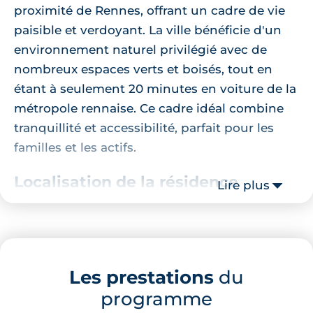
proximité de Rennes, offrant un cadre de vie
paisible et verdoyant. La ville bénéficie d'un
environnement naturel privilégié avec de
nombreux espaces verts et boisés, tout en
étant à seulement 20 minutes en voiture de la
métropole rennaise. Ce cadre idéal combine
tranquillité et accessibilité, parfait pour les
familles et les actifs.
Localisation de la résidence
Lire plus
Ce
programme neuf à Liffré
se trouve à
quelques pas de plusieurs commerces et
services essentiels. Le Super U et Drive est
Les prestations
du
accessible en seulement 3 minutes à pied,
programme
tandis que la boulangerie l'éco pain liffréen se