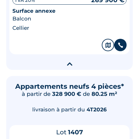
269 900 €
TVA 20%
Surface annexe
Balcon
Cellier
🗞
📞
▾
Appartements neufs 4 pièces*
à partir de
328 900 €
de
80.25 m²
livraison à partir du
4T2026
Lot
1407