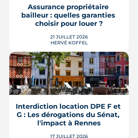
bureaux et logements de fonction
Assurance propriétaire 
pourraient à terme changer de mains,
bailleur : quelles garanties 
sans que la liste ni le calendrier s...
choisir pour louer ?
LIRE L'ARTICLE
21 JUILLET 2026
HERVÉ KOFFEL
Louer, c'est aussi assurer. Entre
l'obligation légale, les garanties utiles
et les options commerciales, ce guide
aide le bailleur rennais à couvrir son
Interdiction location DPE F et 
bien sans payer pour rien.
G : Les dérogations du Sénat, 
LIRE L'ARTICLE
l'impact à Rennes
17 JUILLET 2026