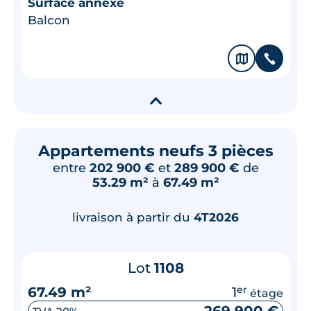
Surface annexe
Balcon
🗞
📞
▾
Appartements neufs 3 pièces
entre
202 900 €
et
289 900 €
de
53.29 m²
à
67.49 m²
livraison à partir du
4T2026
Lot
1108
67.49 m²
1
er
étage