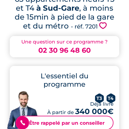
et T4
à Sud-Gare
, à moins
de 15min à pied de la gare
et du métro
💗
- réf. 7201
Une question sur ce programme ?
02 30 96 48 60
L'essentiel du
programme
T3
T4
Déjà livré
340 000€
À partir de
Être rappelé par un conseiller
📞