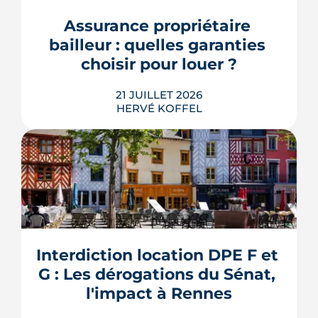
encore se prononcer. Casernes,
bureaux et logements de fonction
Assurance propriétaire 
pourraient à terme changer de mains,
bailleur : quelles garanties 
sans que la liste ni le calendrier s...
choisir pour louer ?
LIRE L'ARTICLE
21 JUILLET 2026
HERVÉ KOFFEL
Louer, c'est aussi assurer. Entre
l'obligation légale, les garanties utiles
et les options commerciales, ce guide
aide le bailleur rennais à couvrir son
Interdiction location DPE F et 
bien sans payer pour rien.
G : Les dérogations du Sénat, 
LIRE L'ARTICLE
l'impact à Rennes