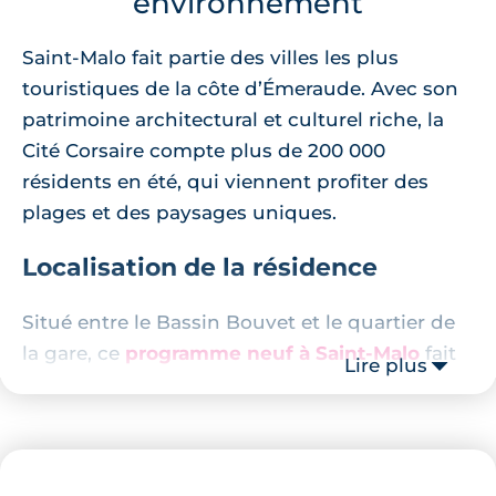
environnement
Saint-Malo fait partie des villes les plus
touristiques de la côte d’Émeraude. Avec son
patrimoine architectural et culturel riche, la
Cité Corsaire compte plus de 200 000
résidents en été, qui viennent profiter des
plages et des paysages uniques.
Localisation de la résidence
Situé entre le Bassin Bouvet et le quartier de
la gare, ce
programme neuf à Saint-Malo
fait
Lire plus
le lien entre les deux, et agit comme
introduction à la coulée verte qui longe son
côté. Implantée au centre du Grand Saint-
Malo, à 100m du Stade Marville et des