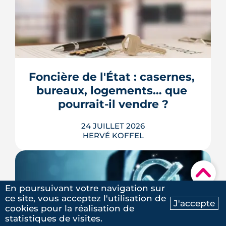
Longtemps clos derrière les murs de
l'hôpital Guillaume-Régnier, le Bois-
Perrin s'ouvre enfin sur la ville. La
crèche en paille lance un chantier qui
redessinera tout un pan du quartier
Foncière de l'État : casernes, 
Jeanne-d'Arc jusqu'en 2030.
bureaux, logements… que 
LIRE L'ARTICLE
pourrait-il vendre ?
24 JUILLET 2026
HERVÉ KOFFEL
▾
Le Parlement a adopté le 21 juillet 2026
En poursuivant votre navigation sur
la création d'une foncière chargée de
ce site, vous acceptez l'utilisation de
J'accepte
gérer une partie des bâtiments publics,
cookies pour la réalisation de
Ma recherche
Contactez-nous
mais le Conseil constitutionnel doit
statistiques de visites.