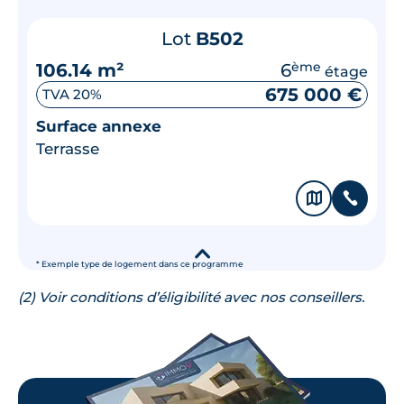
Lot
B502
106.14 m²
6
ème
étage
675 000 €
TVA 20%
Surface annexe
Terrasse
🗞
📞
▾
* Exemple type de logement dans ce programme
(2) Voir conditions d’éligibilité avec nos conseillers.