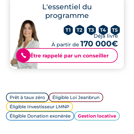
L'essentiel du
programme
T1
T2
T3
T4
T5
Déjà livré
170 000€
À partir de
Être rappelé par un conseiller
📞
Prêt à taux zéro
Éligible Loi Jeanbrun
Éligible Investisseur LMNP
Éligible Donation exonérée
Gestion locative