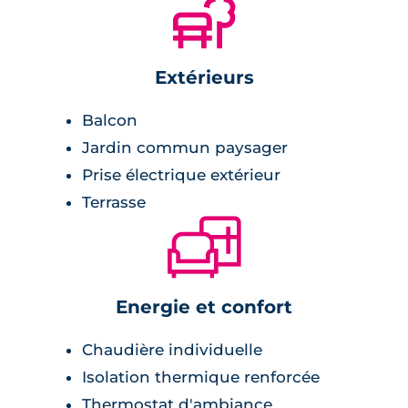
🌲
renouvellement, grâce à son
architecture travaillée en volumes
successifs de pignons, lucarnes et
Extérieurs
toitures, qui englobent de nombreux
balcons et terrasses prolongeant
Balcon
généreusement chaque logement.
Jardin commun paysager
Ces volumes sont discrètement
Prise électrique extérieur
colorés dans un camaïeu de gris et
Terrasse
de bleus. Le cœur du projet
🛋
aménagé en jardin, apportant calme
et fraîcheur, se déverse en gradins
Energie et confort
successifs sur la coulée verte et
permet des vues vers le paysage
Chaudière individuelle
lointain.
Isolation thermique renforcée
Phillipe Clénet & Guillaume Brosset,
Thermostat d'ambiance