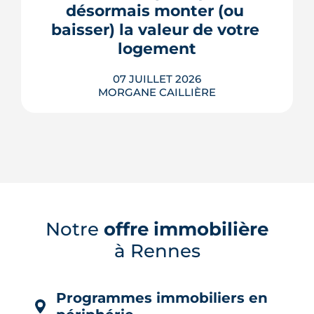
plus en plus décisif à mesure que...
désormais monter (ou 
baisser) la valeur de votre 
LIRE L'ARTICLE
logement
07 JUILLET 2026
MORGANE CAILLIÈRE
Le confort d'été devient un vrai critère
de valeur immobilière. Plus-value
possible, risque de décote, limites du
Notre
offre immobilière
DPE, atout du neuf : ce qu'il faut savoir
à Rennes
avant d'acheter ou de revendre.
LIRE L'ARTICLE
Programmes immobiliers en