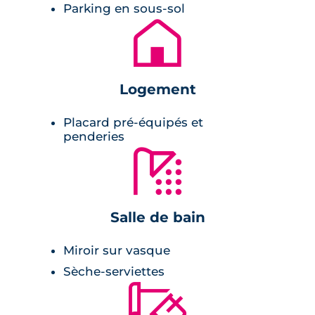
Parking en sous-sol
Pièces à vivre :
🏚
cuisine ouverte,
grandes baies vitrées,
Logement
espaces extérieurs : balcons, terrasses,
jardin commun
Placard pré-équipés et
penderies
peinture lisste aux murs,
🚿
carrelage.
Salle de bains :
Salle de bain
sèche-serviette
Miroir sur vasque
carrelage,
Sèche-serviettes
mirroir sur vasque.
🔨