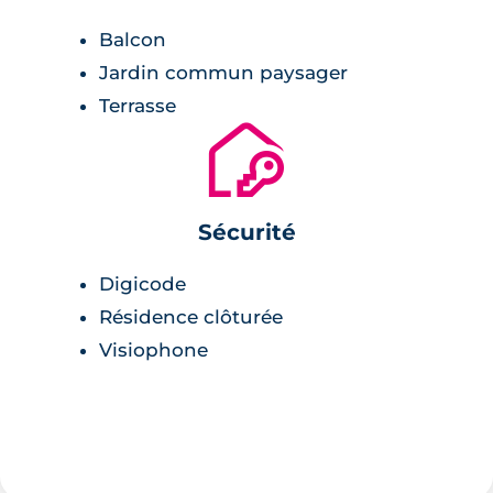
Balcon
Rennes à toute juste 10 minutes,
Jardin commun paysager
centre de Noyal-Châtillon-sur-Seiche à 10
Terrasse
minutes,
🔐
zone industrielle à 1,6km,
proximité immédiate de Saint-Jacques-de-
la-Lande,
Sécurité
centre-commercial de Bréquigny à 9
minutes,
Digicode
piscine à 6 minutes.
Résidence clôturée
Visiophone