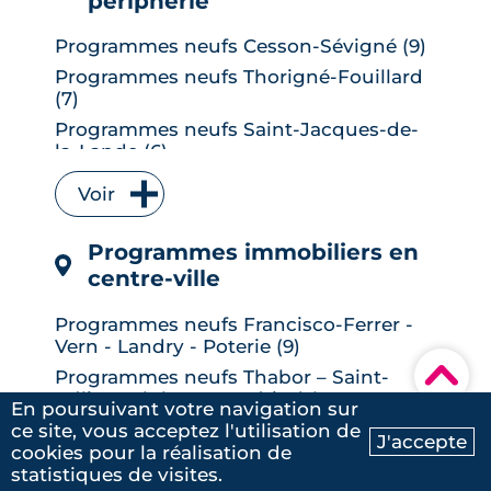
périphérie
Programmes neufs Cesson-Sévigné (9)
Programmes neufs Thorigné-Fouillard
(7)
Programmes neufs Saint-Jacques-de-
la-Lande (6)
Programmes neufs Vitré (6)
Voir
Programmes neufs Bruz (5)
Programmes neufs L' Hermitage (5)
Programmes immobiliers en
Programmes neufs Le Rheu (5)
centre-ville
Programmes neufs Chantepie (4)
Programmes neufs Francisco-Ferrer -
Programmes neufs Vezin-le-Coquet (4)
Vern - Landry - Poterie (9)
Programmes neufs Betton (3)
▾
Programmes neufs Thabor – Saint-
Programmes neufs La Chapelle-des-
Hélier - Alphonse Guérin (9)
En poursuivant votre navigation sur
Fougeretz (3)
Programmes neufs Sud-Gare (7)
ce site, vous acceptez l'utilisation de
J'accepte
Programmes neufs Liffré (3)
cookies pour la réalisation de
Ma recherche
Contactez-nous
Programmes neufs Bourg-l'Évesque -
Voir
statistiques de visites.
Programmes neufs Mordelles (3)
la Touche - Moulin du Comte (6)