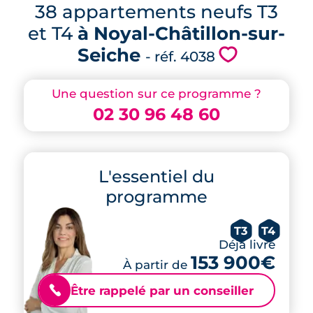
38 appartements neufs T3
et T4
à Noyal-Châtillon-sur-
Seiche
💗
- réf. 4038
Une question sur ce programme ?
02 30 96 48 60
L'essentiel du
programme
T3
T4
Déjà livré
153 900€
À partir de
Être rappelé par un conseiller
📞