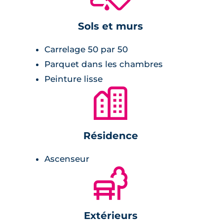
chambres :
Sols et murs
parquet,
Carrelage 50 par 50
placards équipés.
Parquet dans les chambres
Peinture lisse
Sécurité
🏙
La résidence est entièrement clôturée. Pour
rentrer dans celle-ci, un code vous sera
Résidence
demandé. Les résidents pourront garer
sereinement leurs voitures en sous-sol tandis
Ascenseur
que les visiteurs profiteront du parking aérien.
🌲
Les logements sont pourvus de visiophone
pour une sécurité maximale.
Environnement
Extérieurs