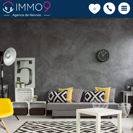
💗
0
Agence de Rennes
<
>