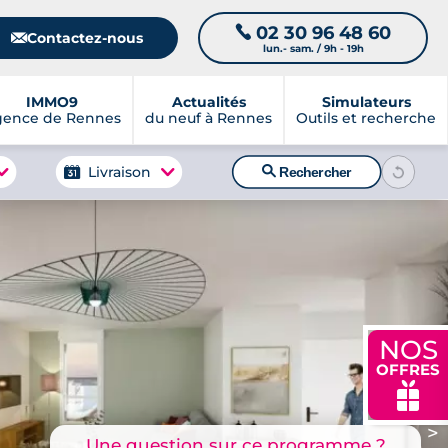
02 30 96 48 60
📞
📧
Contactez-nous
lun.- sam. / 9h - 19h
IMMO9
Actualités
Simulateurs
gence de Rennes
du neuf à Rennes
Outils et recherche
🔍
Livraison
Rechercher
NOS
OFFRES
🎁
>
Une question sur ce programme ?