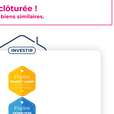
lôturée !
iens similaires.