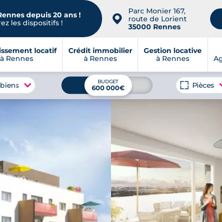
Parc Monier 167,
Rennes depuis 20 ans !
📍
route de Lorient
z les dispositifs !
35000 Rennes
issement locatif
Crédit immobilier
Gestion locative
à Rennes
à Rennes
à Rennes
A
BUDGET
 biens
Pièces
600 000€