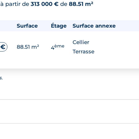
*
à partir de
313 000 €
de
88.51 m²
Surface
Étage
Surface annexe
Cellier
ème
 €
88.51 m²
4
Terrasse
s.