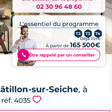
02 30 96 48 60
L'essentiel du programme
T2
T3
T4
Déjà livré
165 500€
À partir de
Être rappelé par un conseiller
📞
âtillon-sur-Seiche
, à
💗
 réf. 4035