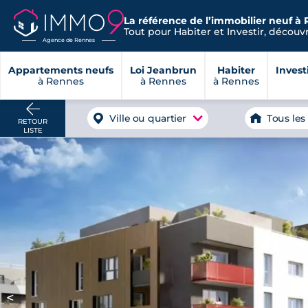
La référence de l’immobilier neuf à 
Tout pour Habiter et Investir, découvre
Agence de Rennes
Appartements neufs
Loi Jeanbrun
Habiter
Invest
à Rennes
à Rennes
à Rennes
Ville ou quartier
Tous les
RETOUR
LISTE
<