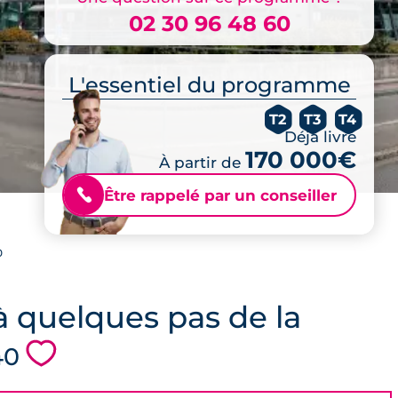
02 30 96 48 60
L'essentiel du programme
T2
T3
T4
Déjà livré
170 000€
À partir de
Être rappelé par un conseiller
📞
0
 à quelques pas de la
💗
40