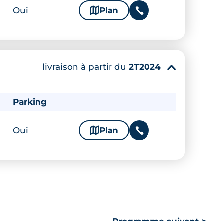
Oui
🗞
Plan
📞
livraison à partir du
2T2024
▾
Parking
Oui
🗞
Plan
📞