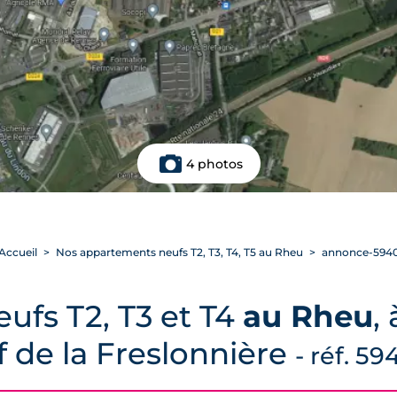
4 photos
Accueil
Nos appartements neufs T2, T3, T4, T5 au Rheu
annonce-594
ufs T2, T3 et T4
au Rheu
,
f de la Freslonnière
- réf. 59