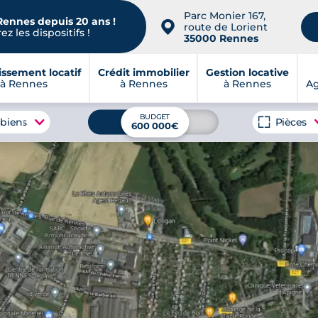
Parc Monier 167,
Rennes depuis 20 ans !
📍
route de Lorient
z les dispositifs !
35000 Rennes
issement locatif
Crédit immobilier
Gestion locative
à Rennes
à Rennes
à Rennes
A
BUDGET
 biens
Pièces
600 000€