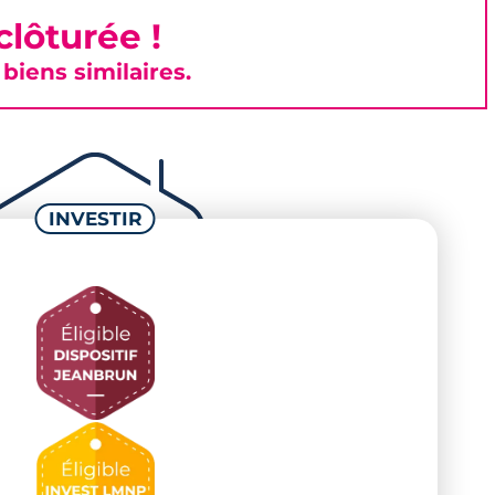
lôturée !
iens similaires.