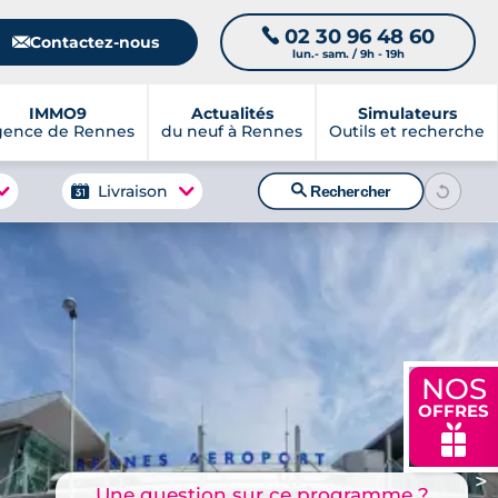
02 30 96 48 60
📞
📧
Contactez-nous
lun.- sam. / 9h - 19h
IMMO9
Actualités
Simulateurs
gence de Rennes
du neuf à Rennes
Outils et recherche
🔍
Livraison
Rechercher
NOS
OFFRES
🎁
>
Une question sur ce programme ?