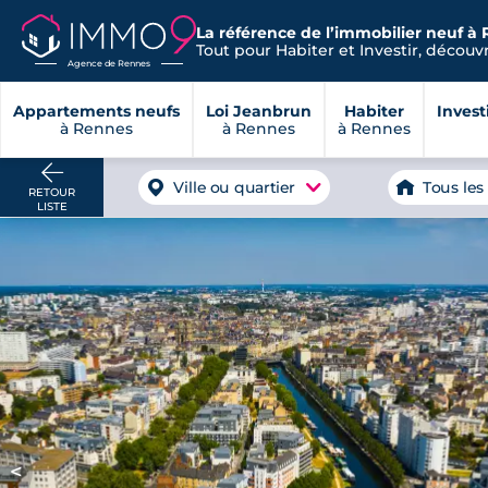
La référence de l’immobilier neuf à 
Tout pour Habiter et Investir, découvre
Agence de Rennes
Appartements neufs
Loi Jeanbrun
Habiter
Invest
à Rennes
à Rennes
à Rennes
Ville ou quartier
Tous les
RETOUR
LISTE
<