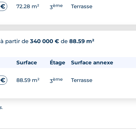
ème
 €
72.28 m²
Terrasse
3
*
à partir de
340 000 €
de
88.59 m²
Surface
Étage
Surface annexe
ème
 €
88.59 m²
Terrasse
3
s.