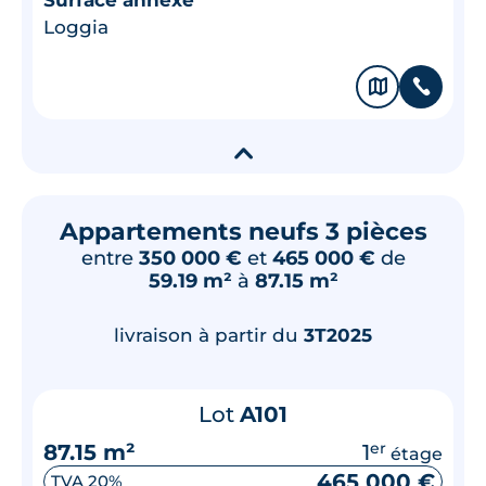
Loggia
🗞
📞
▾
Appartements neufs 3 pièces
entre
350 000 €
et
465 000 €
de
59.19 m²
à
87.15 m²
livraison à partir du
3T2025
Lot
A101
87.15 m²
1
er
étage
465 000 €
TVA 20%