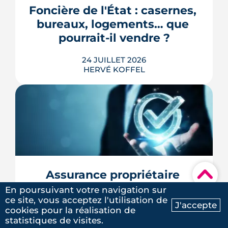
redessinera tout un pan du quartier
Foncière de l'État : casernes, 
Jeanne-d'Arc jusqu'en 2030.
bureaux, logements… que 
LIRE L'ARTICLE
pourrait-il vendre ?
24 JUILLET 2026
HERVÉ KOFFEL
Le Parlement a adopté le 21 juillet 2026
la création d'une foncière chargée de
gérer une partie des bâtiments publics,
mais le Conseil constitutionnel doit
encore se prononcer. Casernes,
bureaux et logements de fonction
▾
Assurance propriétaire 
pourraient à terme changer de mains,
bailleur : quelles garanties 
En poursuivant votre navigation sur
sans que la liste ni le calendrier s...
ce site, vous acceptez l'utilisation de
choisir pour louer ?
J'accepte
LIRE L'ARTICLE
cookies pour la réalisation de
Ma recherche
Contactez-nous
statistiques de visites.
21 JUILLET 2026