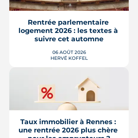
Rentrée parlementaire 
logement 2026 : les textes à 
suivre cet automne
06 AOÛT 2026
HERVÉ KOFFEL
Après un printemps d'annonces,
l'automne 2026 sera l'heure de vérité
pour le logement. Trois dossiers
parlementaires, du projet de loi
Relance au budget 2027, vont dire ce
qui devient vraiment applicable pour
Taux immobilier à Rennes : 
les propriétaires, les bailleurs et les
une rentrée 2026 plus chère 
acheteurs.