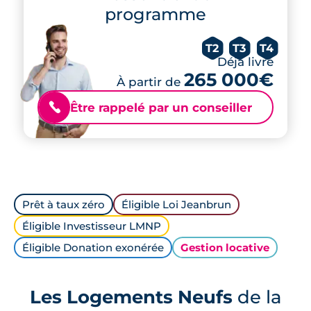
programme
T2
T3
T4
Déjà livré
265 000€
À partir de
Être rappelé par un conseiller
📞
Prêt à taux zéro
Éligible Loi Jeanbrun
Éligible Investisseur LMNP
Éligible Donation exonérée
Gestion locative
Les Logements Neufs
de la