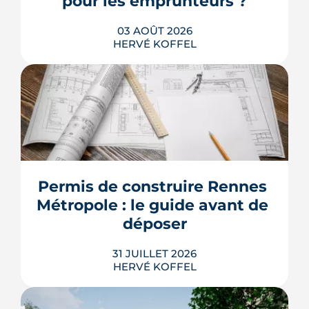
pour les emprunteurs ?
LIRE L'ARTICLE
03 AOÛT 2026
HERVÉ KOFFEL
Les taux de crédit se sont stabilisés cet
été, mais au-dessus de leur niveau du
printemps. À Rennes, la hausse des prix
et la remontée de la dette française
resserrent le budget des acheteurs à la
Permis de construire Rennes 
rentrée 2026.
Métropole : le guide avant de 
LIRE L'ARTICLE
déposer
31 JUILLET 2026
HERVÉ KOFFEL