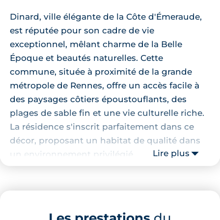
Dinard, ville élégante de la Côte d'Émeraude,
est réputée pour son cadre de vie
exceptionnel, mêlant charme de la Belle
Époque et beautés naturelles. Cette
commune, située à proximité de la grande
métropole de Rennes, offre un accès facile à
des paysages côtiers époustouflants, des
plages de sable fin et une vie culturelle riche.
La résidence s'inscrit parfaitement dans ce
décor, proposant un habitat de qualité dans
Lire plus
un environnement privilégié.
Localisation de la résidence
Ce
programme neuf à Dinard
bénéficie d'une
Les prestations
du
situation géographique avantageuse,