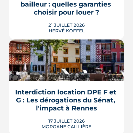
pourraient à terme changer de mains,
bailleur : quelles garanties 
sans que la liste ni le calendrier s...
choisir pour louer ?
LIRE L'ARTICLE
21 JUILLET 2026
HERVÉ KOFFEL
Louer, c'est aussi assurer. Entre
l'obligation légale, les garanties utiles
et les options commerciales, ce guide
aide le bailleur rennais à couvrir son
Interdiction location DPE F et 
bien sans payer pour rien.
G : Les dérogations du Sénat, 
LIRE L'ARTICLE
l'impact à Rennes
17 JUILLET 2026
MORGANE CAILLIÈRE