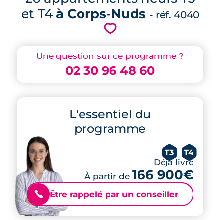
et T4
à Corps-Nuds
- réf. 4040
💗
Une question sur ce programme ?
02 30 96 48 60
L'essentiel du
programme
T3
T4
Déjà livré
166 900€
À partir de
Être rappelé par un conseiller
📞