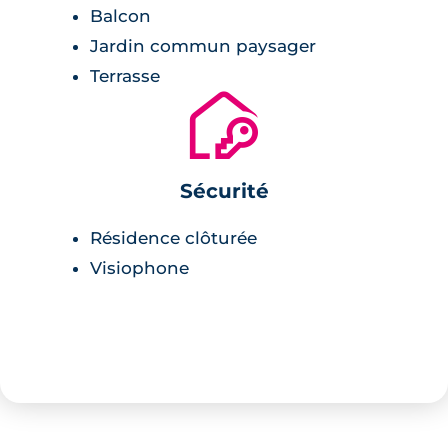
de sécurité.
Balcon
Jardin commun paysager
Environnement
Terrasse
🔐
école publique à 3 minutes,
centre-ville de Corps-Nuds à 900 mètres,
complexe sportif à 4 minutes,
Sécurité
commerces et restaurants à 5 minutes,
supermarché à 1km.
Résidence clôturée
Visiophone