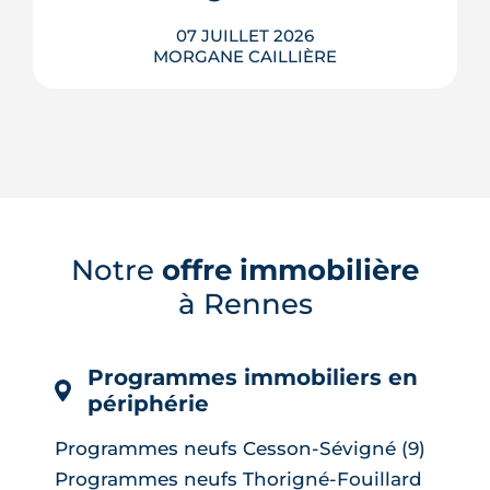
07 JUILLET 2026
MORGANE CAILLIÈRE
Le confort d'été devient un vrai critère
de valeur immobilière. Plus-value
possible, risque de décote, limites du
Notre
offre immobilière
DPE, atout du neuf : ce qu'il faut savoir
à Rennes
avant d'acheter ou de revendre.
LIRE L'ARTICLE
Programmes immobiliers en
périphérie
Programmes neufs Cesson-Sévigné (9)
Programmes neufs Thorigné-Fouillard