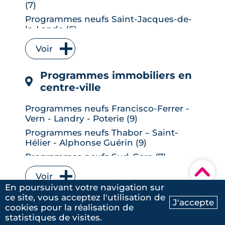
(7)
Programmes neufs Saint-Jacques-de-
la-Lande (6)
Programmes neufs Vitré (6)
Voir
Programmes neufs Bruz (5)
Programmes neufs L' Hermitage (5)
Programmes immobiliers en
Programmes neufs Le Rheu (5)
centre-ville
Programmes neufs Chantepie (4)
Programmes neufs Francisco-Ferrer -
Programmes neufs Vezin-le-Coquet (4)
Vern - Landry - Poterie (9)
Programmes neufs Betton (3)
Programmes neufs Thabor – Saint-
Programmes neufs La Chapelle-des-
Hélier - Alphonse Guérin (9)
Fougeretz (3)
Programmes neufs Sud-Gare (7)
Programmes neufs Liffré (3)
▾
Programmes neufs Bourg-l'Évesque -
Voir
Programmes neufs Mordelles (3)
la Touche - Moulin du Comte (6)
En poursuivant votre navigation sur
Programmes neufs Pont-Péan (3)
Programmes neufs Cleunay - Arsenal -
ce site, vous acceptez l'utilisation de
Programmes immobiliers
J'accepte
Redon (6)
cookies pour la réalisation de
Programmes neufs Vern-sur-Seiche (3)
Ma recherche
Contactez-nous
neufs sur la côte
statistiques de visites.
Programmes neufs Jeanne d'Arc -
Programmes neufs Acigné (2)