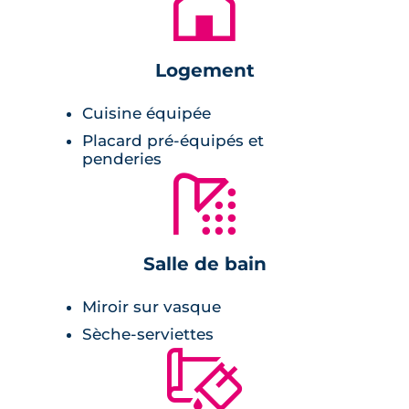
🏚
entoure chaque bâtiment pour en faire de
vrais cocons intimistes.
Logement
Prestations du bien neuf
Cuisine équipée
Pièces à vivre :
Placard pré-équipés et
penderies
cuisine équipée,
🚿
ouvertures extérieures : balcons ou
terrasses
Salle de bain
vue sur le jardin commun,
peinture lisse aux murs,
Miroir sur vasque
carrelage.
Sèche-serviettes
🔨
Salle de bains :