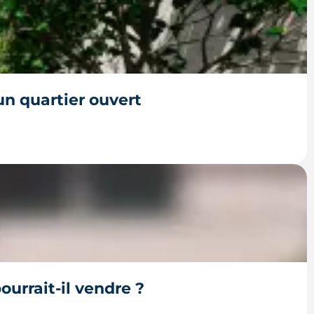
, PLUi des 43 communes et secteurs
e les cas où le permis s'impose, le dépôt en
un quartier ouvert
ville. La crèche en paille lance un chantier qui
urrait-il vendre ?