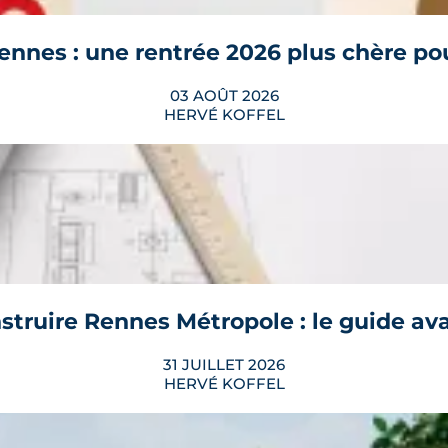
découvre
LIRE L'ARTICLE
ennes : une rentrée 2026 plus chère po
ammes neufs
03 AOÛT 2026
HERVÉ KOFFEL
ais au-dessus de leur niveau du printemps. À Rennes,
découvre
a rentrée 2026.
LIRE L'ARTICLE
struire Rennes Métropole : le guide av
31 JUILLET 2026
HERVÉ KOFFEL