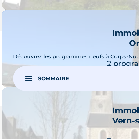
Immob
Or
Je 
Découvrez les programmes neufs à Corps-Nud
2 progr
SOMMAIRE
Immob
Vern-
Je 