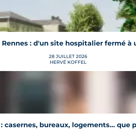
opole ne s'improvise pas : entre seuils de surface
t le premier coup de crayon. Ce guide passe en revu
LIRE L'ARTICLE
 Rennes : d'un site hospitalier fermé à 
28 JUILLET 2026
HERVÉ KOFFEL
llaume-Régnier, le Bois-Perrin s'ouvre enfin sur la 
rc jusqu'en 2030.
LIRE L'ARTICLE
t : casernes, bureaux, logements… que po