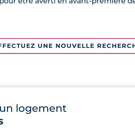
pour être averti en avant-première d
FFECTUEZ UNE NOUVELLE RECHERC
 un logement
s