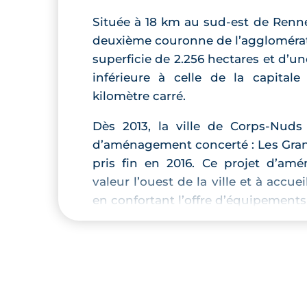
Située à 18 km au sud-est de Renne
deuxième couronne de l’agglomérati
superficie de 2.256 hectares et d’u
inférieure à celle de la capital
kilomètre carré.
Dès 2013, la ville de Corps-Nuds 
d’aménagement concerté : Les Grands
pris fin en 2016. Ce projet d’am
valeur l’ouest de la ville et à accu
en confortant l’offre d’équipements
Les Grands Sillons concernent aus
de la gare et le déploiement d’u
l’artisanat.