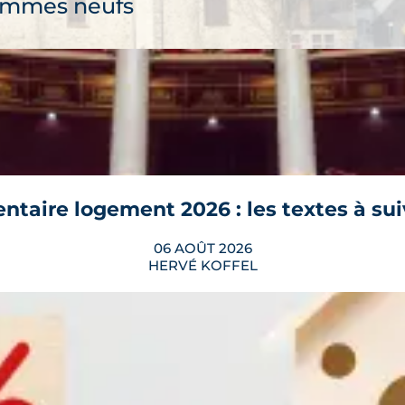
ammes neufs
ilier neuf
eaugiron
découvre
ntaire logement 2026 : les textes à su
ammes neufs
06 AOÛT 2026
HERVÉ KOFFEL
ilier neuf
era l'heure de vérité pour le logement. Trois dossi
t-Péan
plicable pour les propriétaires, les bailleurs et le