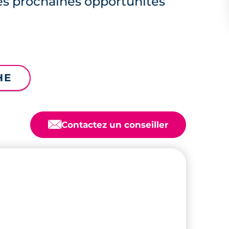
es prochaines opportunités
HE
📧
Contactez un conseiller