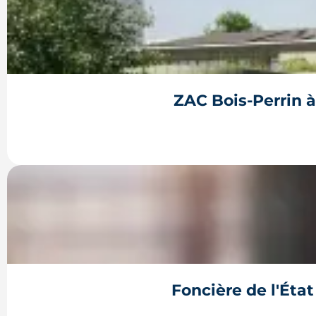
Construire, agrandir ou surélever à Rennes Métr
patrimoniaux, le bon formulaire se choisit avan
ligne et les délai...
ZAC Bois-Perrin à
Longtemps clos derrière les murs de l'hôpital Gui
redessinera tout un pan du quartier Jeanne-d'A
Foncière de l'Éta