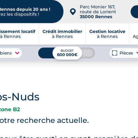
Parc Monier 167,
Rennes depuis 20 ans !
📍
route de Lorient
z les dispositifs !
35000 Rennes
issement locatif
Crédit immobilier
Gestion locative
à Rennes
à Rennes
à Rennes
A
BUDGET
 biens
Pièces
600 000€
ps-Nuds
zone B2
tre recherche actuelle.