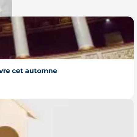
ivre cet automne
ers parlementaires, du projet de loi Relance au
s acheteurs.