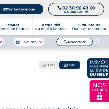
02 30 96 48 60
📞
📧
Contactez-nous
lun.- sam. / 9h - 19h
IMMO9
Actualités
Simulateurs
gence de Rennes
du neuf à Rennes
Outils et recherche
🔍
Livraison
Rechercher
CARTE
LISTE
🌍
📋
NOS
OFFRES
🎁