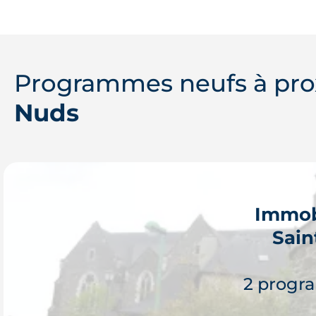
Programmes neufs à pro
Nuds
Immob
Sain
2 progr