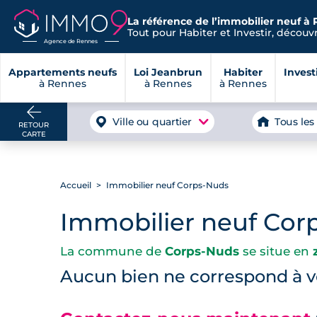
La référence de l’immobilier neuf à 
Tout pour Habiter et Investir, découvre
Agence de Rennes
Appartements neufs
Loi Jeanbrun
Habiter
Invest
à Rennes
à Rennes
à Rennes
Ville ou quartier
Tous les
RETOUR
CARTE
Accueil
Immobilier neuf Corps-Nuds
Immobilier neuf Cor
La commune de
Corps-Nuds
se situe en
Aucun bien ne correspond à vo