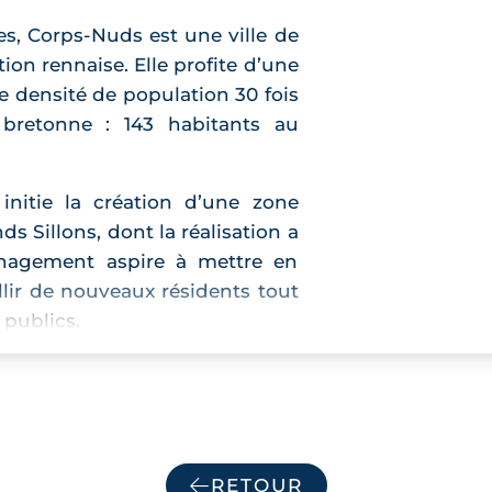
s, Corps-Nuds est une ville de
on rennaise. Elle profite d’une
ne densité de population 30 fois
e bretonne : 143 habitants au
initie la création d’une zone
 Sillons, dont la réalisation a
énagement aspire à mettre en
eillir de nouveaux résidents tout
 publics.
si la réagencement du secteur
ne zone d’activités dédiée à
RETOUR