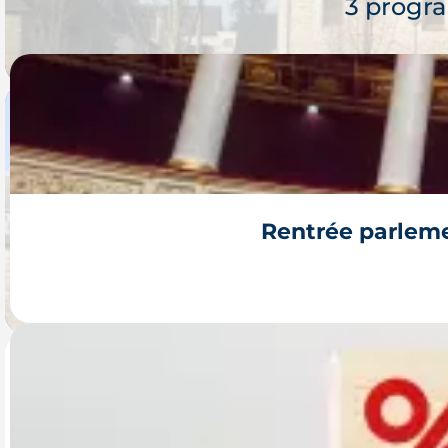
3 progr
Immob
Chât
Je 
Rentrée parleme
2 progr
Immob
Après un printemps d'annonces, l'automne 2026 s
Pon
budget 2027, vont dire ce qui devient vraiment ap