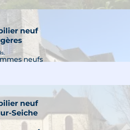
ilier neuf
gères
découvre
s.
ammes neufs
ilier neuf
sur-Seiche
Nos dernières actualités
découvre