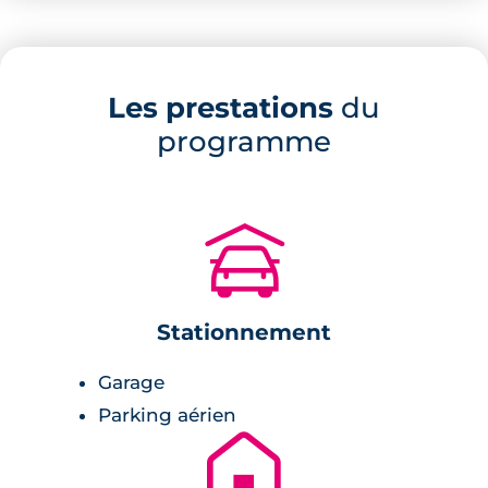
parfaire ce quotidien des plus agréables, les
villas sont à proximité d’espaces verts ainsi
que des zones dynamiques et commerciales.
Les prestations
du
Descriptif de la résidence
programme
L’architecture des maisons se veut à la fois
élégante et sobre. Les lignes, aux teintes
🚗
grisées, donnent de la modernité aux façades.
Les espaces verts extérieurs forment un cercle
intimiste propice à des moments conviviaux
Stationnement
en famille. Tournées vers le soleil et le
paysage, ces habitations cohabitent
Garage
parfaitement avec la nature.
Parking aérien
🏚
Prestations du bien neuf