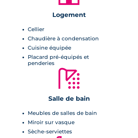
Pièces à vivre :
Logement
carrelage 40x40 cm en grès émaillé,
Cellier
cuisine ouverte et équipée,
Chaudière à condensation
volets roulants électriques,
Cuisine équipée
grandes baies vitrées,
Placard pré-équipés et
jardin avec terrasse en bois.
penderies
🚿
Salle de bains :
Salle de bain
carrelage,
douche ou baignoire,
Meubles de salles de bain
miroir avec appliques lumineuses.
Miroir sur vasque
Sèche-serviettes
Chambre :