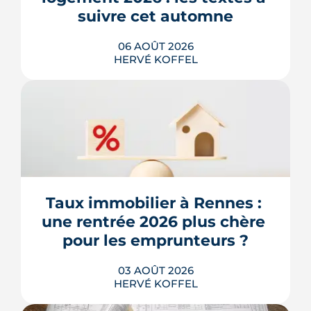
suivre cet automne
06 AOÛT 2026
HERVÉ KOFFEL
Après un printemps d'annonces,
l'automne 2026 sera l'heure de vérité
pour le logement. Trois dossiers
parlementaires, du projet de loi
Relance au budget 2027, vont dire ce
qui devient vraiment applicable pour
Taux immobilier à Rennes : 
les propriétaires, les bailleurs et les
une rentrée 2026 plus chère 
acheteurs.
pour les emprunteurs ?
LIRE L'ARTICLE
03 AOÛT 2026
HERVÉ KOFFEL