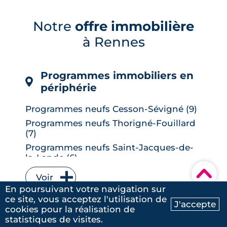
Le confort d'été devient un vrai critère
de valeur immobilière. Plus-value
possible, risque de décote, limites du
Notre
offre immobilière
DPE, atout du neuf : ce qu'il faut savoir
à Rennes
avant d'acheter ou de revendre.
LIRE L'ARTICLE
Programmes immobiliers en
périphérie
Programmes neufs Cesson-Sévigné (9)
Programmes neufs Thorigné-Fouillard
(7)
Programmes neufs Saint-Jacques-de-
la-Lande (6)
▾
Programmes neufs Vitré (6)
Voir
Programmes neufs Bruz (5)
En poursuivant votre navigation sur
ce site, vous acceptez l'utilisation de
Programmes neufs L' Hermitage (5)
Programmes immobiliers en
J'accepte
cookies pour la réalisation de
Ma recherche
Contactez-nous
Programmes neufs Le Rheu (5)
centre-ville
statistiques de visites.