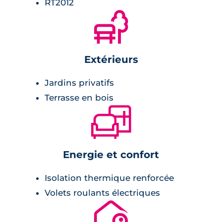
RT2012
école à 200 mètres,
🌲
centre-ville à moins de 1km,
restaurants et cafés à 700 mètres,
terrain de foot à tout juste 1km,
Extérieurs
zone commerciale avec supermarchés à 7
Jardins privatifs
minutes.
Terrasse en bois
🛋
Energie et confort
Isolation thermique renforcée
Volets roulants électriques
🔐