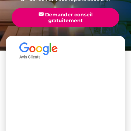
📧
Demander conseil
gratuitement