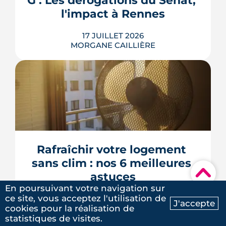
G : Les dérogations du Sénat, 
LIRE L'ARTICLE
l'impact à Rennes
17 JUILLET 2026
MORGANE CAILLIÈRE
Le 8 juillet 2026, le Sénat a voté cinq
dérogations à l'interdiction de location
des logements classés F et G, dont la
possibilité de louer en signant un
contrat de travaux avant 2030. Le texte
doit encore être adopté par l'Assemblée
Rafraîchir votre logement 
nationale, qui l'examinera à la rentrée. À
sans clim : nos 6 meilleures 
Rennes Mét...
▾
astuces
LIRE L'ARTICLE
En poursuivant votre navigation sur
ce site, vous acceptez l'utilisation de
13 JUILLET 2026
J'accepte
MORGANE CAILLIÈRE
cookies pour la réalisation de
Ma recherche
Contactez-nous
statistiques de visites.