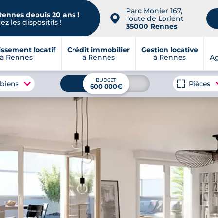
Parc Monier 167,
Rennes depuis 20 ans !
📍
route de Lorient
z les dispositifs !
35000 Rennes
issement locatif
Crédit immobilier
Gestion locative
à Rennes
à Rennes
à Rennes
A
BUDGET
 biens
Pièces
600 000€