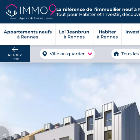
La référence de l’immobilier neuf à 
Tout pour Habiter et Investir, découvre
Agence de Rennes
Appartements neufs
Loi Jeanbrun
Habiter
Invest
à Rennes
à Rennes
à Rennes
Ville ou quartier
Tous les
RETOUR
LISTE
<