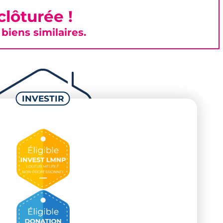
lôturée !
iens similaires.