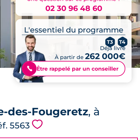
02 30 96 48 60
L'essentiel du programme
T3
T4
Déjà livré
262 000€
À partir de
Être rappelé par un conseiller
📞
le-des-Fougeretz
, à
💗
éf. 5563