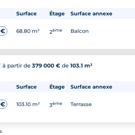
Surface
Étage
Surface annexe
ème
 €
68.80 m²
Balcon
2
*
à partir de
379 000 €
de
103.1 m²
Surface
Étage
Surface annexe
ème
 €
103.10 m²
Terrasse
3
s.