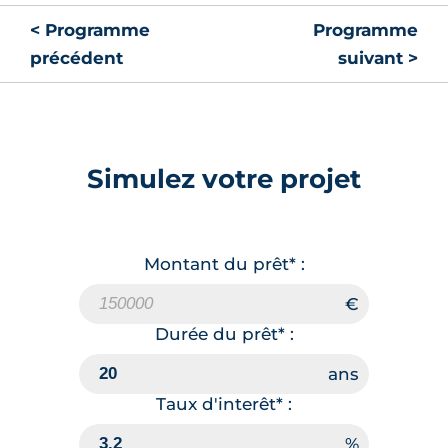
Lot
C207
< Programme
Programme
précédent
suivant >
65.09 m²
RDC
219 500 €
TVA 20%
Surface annexe
Balcon
Simulez votre projet
🗞
📞
Montant du prêt* :
Lot
C003
65.09 m²
RDC
229 500 €
TVA 20%
Durée du prêt* :
Surface annexe
Terrasse
Taux d'interêt* :
🗞
📞