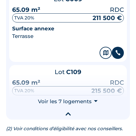
65.09 m²
RDC
211 500 €
TVA 20%
Surface annexe
Terrasse
🗞
📞
Lot
C109
65.09 m²
RDC
215 500 €
TVA 20%
Surface annexe
Voir les 7 logements
⮟
Balcon
▾
🗞
📞
(2) Voir conditions d’éligibilité avec nos conseillers.