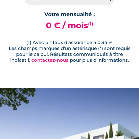
Votre mensualité :
Lot
C204
0 € / mois
(1)
65.09 m²
RDC
229 500 €
TVA 20%
(1) Avec un taux d'assurance à 0.34 %
Les champs marqués d'un astérisque (*) sont requis
Surface annexe
pour le calcul. Résultats communiqués à titre
Terrasse
indicatif,
contactez-nous
pour plus d'informations.
🗞
📞
Lot
C102
65.09 m²
RDC
235 500 €
TVA 20%
Surface annexe
Balcon