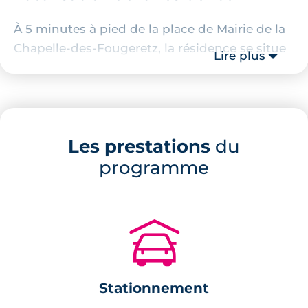
À 5 minutes à pied de la place de Mairie de la
Chapelle-des-Fougeretz, la résidence se situe
Lire plus
dans un environnement résidentiel et calme.
Le centre-ville de Rennes est accessible à 20
minutes en voiture et l'école maternelle et
primaire Notre-Dame est à 3 minutes à pied
Les prestations
du
de la résidence.
programme
Description de la résidence
Le programme immobilier se compose de 37
🚗
appartements neufs qui sont répartis au sein
de deux immeubles contemporains construit
sur 3 étages. Une balade piétonne dessert les
Stationnement
deux bâtiments à l'intérieur de la résidence. Ils