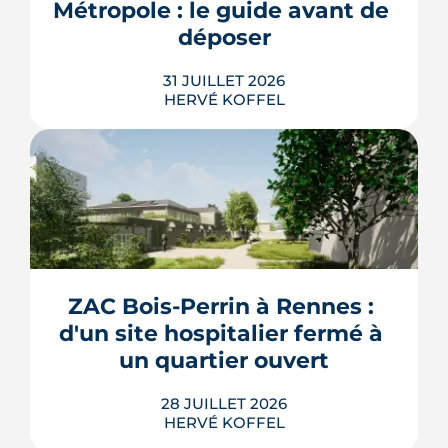
Métropole : le guide avant de 
LIRE L'ARTICLE
déposer
31 JUILLET 2026
HERVÉ KOFFEL
Construire, agrandir ou surélever à
Rennes Métropole ne s'improvise pas :
entre seuils de surface, PLUi des 43
communes et secteurs patrimoniaux, le
bon formulaire se choisit avant le
premier coup de crayon. Ce guide
ZAC Bois-Perrin à Rennes : 
passe en revue les cas où le permis
d'un site hospitalier fermé à 
s'impose, le dépôt en ligne et les délai...
un quartier ouvert
LIRE L'ARTICLE
Les explications de Léa Diot sont
28 JUILLET 2026
très instructives. Merci beaucoup.
HERVÉ KOFFEL