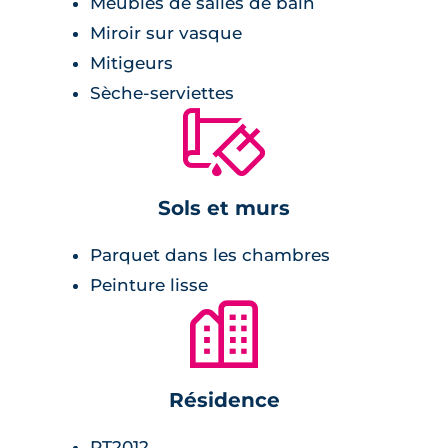
Meubles de salles de bain
cuisine équipée,
Miroir sur vasque
peinture lisse blanche,
Mitigeurs
double vitrage isolant,
Sèche-serviettes
menuiseries en PVC.
🔨
Salle de bains :
Sols et murs
meuble vasque avec miroir appliques
Parquet dans les chambres
lumineuses,
Peinture lisse
carrelage,
🏙
cabine de douche ou baignoire selon les
lots,
WC séparés pour certains lots.
Résidence
Chambre :
RT2012