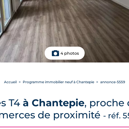
4 photos
Accueil
Programme immobilier neuf à Chantepie
annonce-5559
es T4
à Chantepie
, proche 
erces de proximité
- réf. 