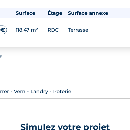
Surface
Étage
Surface annexe
 €
118.47 m²
RDC
Terrasse
s.
er - Vern - Landry - Poterie
Simulez votre projet