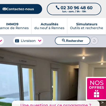
02 30 96 48 60
📞
📧
Contactez-nous
lun.- sam. / 9h - 19h
IMMO9
Actualités
Simulateurs
gence de Rennes
du neuf à Rennes
Outils et recherche
🔍
Livraison
Rechercher
NOS
OFFRES
🎁
>
Une question sur ce programme ?