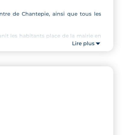
entre de Chantepie, ainsi que tous les
it les habitants place de la mairie en
Lire plus
ur d’un îlot paysager et affichent une
élant les aplats anthracites, blancs et
bles, utilisé pour la consommation de
ombinant l’utilisation d’huile recyclée