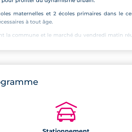
s pour profiter du dynamisme urbain.
coles maternelles et 2 écoles primaires dans le c
essaires à tout âge.
nt la commune et le marché du vendredi matin réun
résidence, dont une à haut niveau de service.
ogramme
osées de 22 à 33 appartements sont disposées auto
Un jeu de contrastes entre matité et brillance rév
🚗
ion écologique avec un taux d'énergies renouvela
u de chauffage repose sur une boucle énergétique c
Stationnement