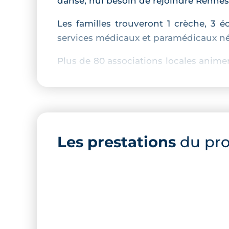
danse, nul besoin de rejoindre Renne
Les familles trouveront 1 crèche, 3 é
services médicaux et paramédicaux néc
Plus de 80 associations locales anime
toutes saisons.
3 lignes de bus passent au pied de la 
Description de la résidence
Les prestations
du pr
Les 3 villas et les 3 résidences comp
identité architecturale intemporelle. 
dorés.
Le programme affiche une belle ambit
la résidence, de plus de 50%. Le résea