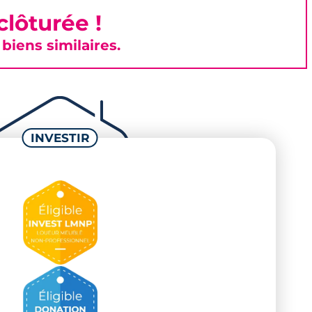
lôturée !
iens similaires.