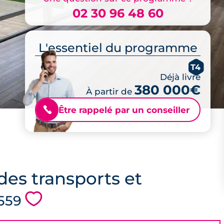
02 30 96 48 60
L'essentiel du programme
T4
Déjà livré
380 000€
À partir de
Être rappelé par un conseiller
📞
des transports et
💗
5559