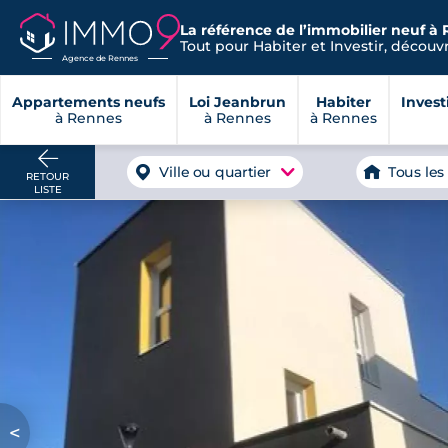
La référence de l’immobilier neuf à 
Tout pour Habiter et Investir, découvre
Agence de Rennes
Appartements neufs
Loi Jeanbrun
Habiter
Invest
à Rennes
à Rennes
à Rennes
Ville ou quartier
Tous les
RETOUR
LISTE
<