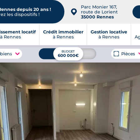
Parc Monier 167,
Rennes depuis 20 ans !
📍
route de Lorient
z les dispositifs !
35000 Rennes
issement locatif
Crédit immobilier
Gestion locative
à Rennes
à Rennes
à Rennes
A
BUDGET
 biens
Pièces
600 000€