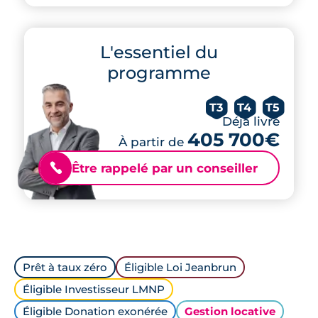
L'essentiel du
programme
T3
T4
T5
Déjà livré
405 700€
À partir de
Être rappelé par un conseiller
📞
Prêt à taux zéro
Éligible Loi Jeanbrun
Éligible Investisseur LMNP
Éligible Donation exonérée
Gestion locative