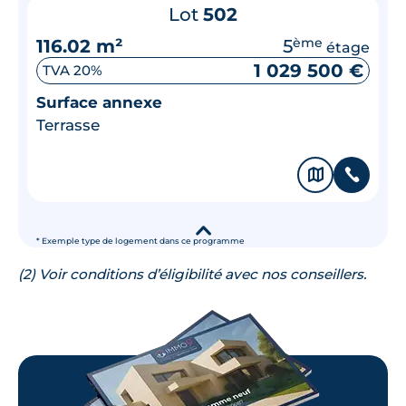
Lot
502
116.02 m²
5
ème
étage
1 029 500 €
TVA 20%
Surface annexe
Terrasse
🗞
📞
▾
* Exemple type de logement dans ce programme
(2) Voir conditions d’éligibilité avec nos conseillers.