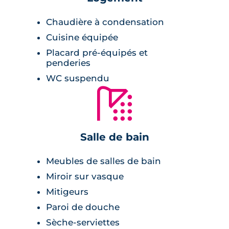
en accession libre bénéficient de places de
Chaudière à condensation
parking privatives. Pour les autres, des locaux
à vélo couverts et sécurisés sont disponibles.
Cuisine équipée
Placard pré-équipés et
La plupart des appartements profite d’une
penderies
double orientation pour une luminosité et un
WC suspendu
bien être accru. Dans les appartements dédiés
🚿
au coliving, chaque chambre dispose de sa
salle d’eau privative avec sanitaires.
Salle de bain
Meubles de salles de bain
Miroir sur vasque
Mitigeurs
Paroi de douche
Sèche-serviettes