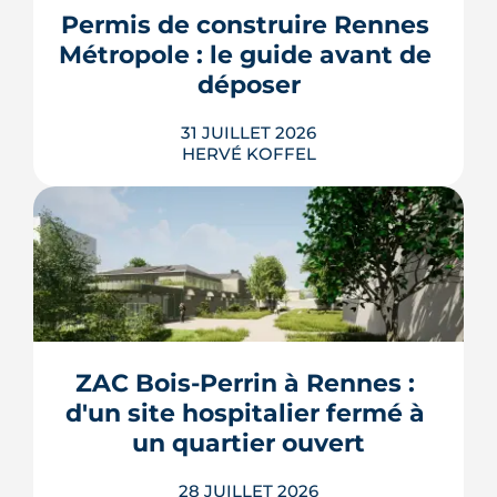
resserrent le budget des acheteurs à la
Permis de construire Rennes 
rentrée 2026.
Métropole : le guide avant de 
LIRE L'ARTICLE
déposer
31 JUILLET 2026
HERVÉ KOFFEL
Construire, agrandir ou surélever à
Rennes Métropole ne s'improvise pas :
entre seuils de surface, PLUi des 43
communes et secteurs patrimoniaux, le
bon formulaire se choisit avant le
premier coup de crayon. Ce guide
ZAC Bois-Perrin à Rennes : 
passe en revue les cas où le permis
d'un site hospitalier fermé à 
s'impose, le dépôt en ligne et les délai...
un quartier ouvert
LIRE L'ARTICLE
28 JUILLET 2026