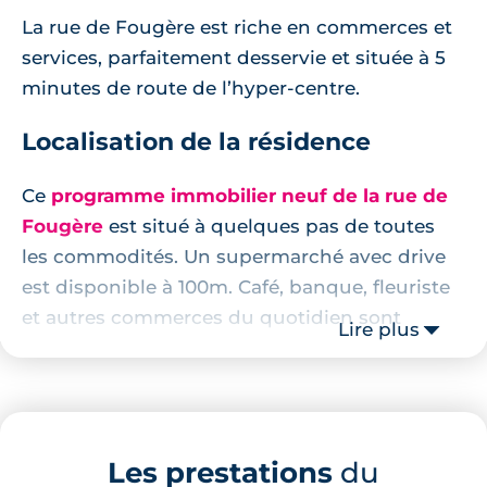
La rue de Fougère est riche en commerces et
services, parfaitement desservie et située à 5
minutes de route de l’hyper-centre.
Localisation de la résidence
Ce
programme immobilier neuf de la rue de
Fougère
est situé à quelques pas de toutes
les commodités. Un supermarché avec drive
est disponible à 100m. Café, banque, fleuriste
et autres commerces du quotidien sont
Lire plus
placés à moins de 500m.
Les familles apprécieront la proximité de 3
crèches dans les 600m, de l’institut privé de
l’Assomption (2ème meilleur lycée de la ville)
Les prestations
du