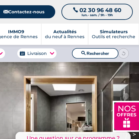
02 30 96 48 60
📞
📧
Contactez-nous
lun.- sam. / 9h - 19h
IMMO9
Actualités
Simulateurs
gence de Rennes
du neuf à Rennes
Outils et recherche
🔍
Livraison
Rechercher
NOS
OFFRES
🎁
>
Une question sur ce programme ?