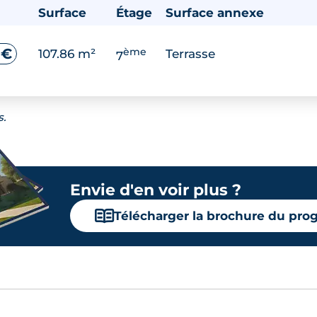
Surface
Étage
Surface annexe
ème
 €
107.86 m²
Terrasse
7
s.
Envie d'en voir plus ?
📖
Télécharger la brochure du pr