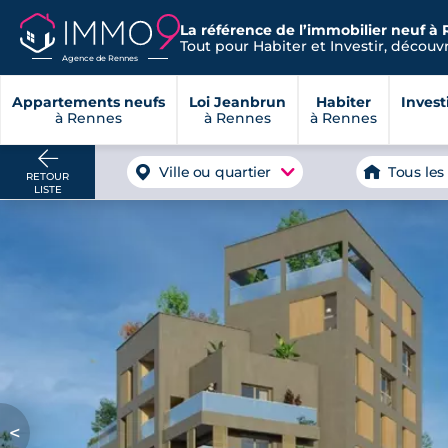
La référence de l’immobilier neuf à 
Tout pour Habiter et Investir, découvre
Agence de Rennes
Appartements neufs
Loi Jeanbrun
Habiter
Invest
à Rennes
à Rennes
à Rennes
Ville ou quartier
Tous les
RETOUR
LISTE
<