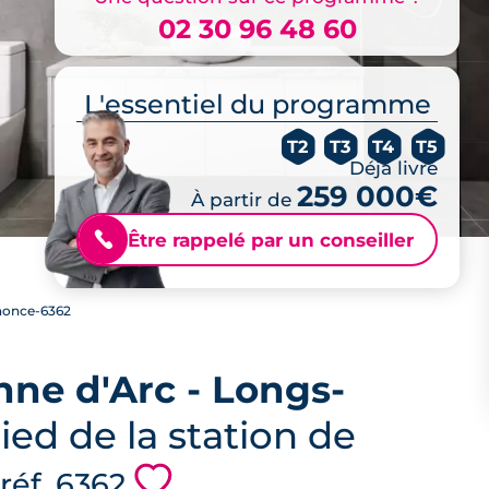
02 30 96 48 60
L'essentiel du programme
T2
T3
T4
T5
Déjà livré
259 000€
À partir de
Être rappelé par un conseiller
📞
once-6362
nne d'Arc - Longs-
ied de la station de
💗
 réf. 6362