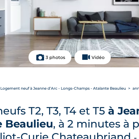
3 photos
Vidéo
Logement neuf à Jeanne d’Arc - Longs-Champs - Atalante Beaulieu
ann
ufs T2, T3, T4 et T5
à Jea
 Beaulieu
, à 2 minutes à p
liot-Curie Chateaubriand
-