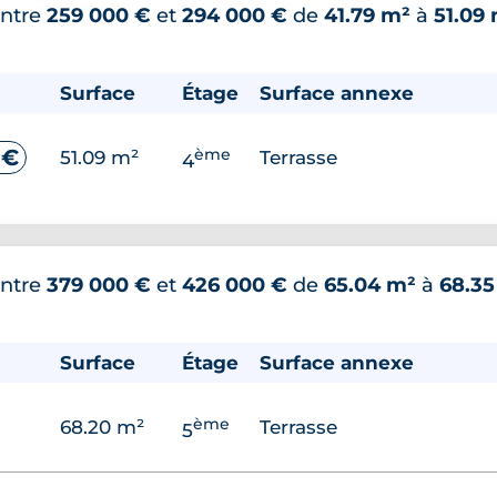
ntre
259 000 €
et
294 000 €
de
41.79 m²
à
51.09
Surface
Étage
Surface annexe
ème
 €
51.09 m²
Terrasse
4
ntre
379 000 €
et
426 000 €
de
65.04 m²
à
68.35
Surface
Étage
Surface annexe
ème
68.20 m²
Terrasse
5