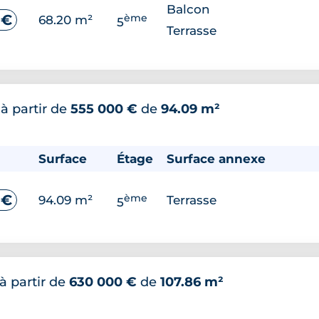
Balcon
ème
 €
68.20 m²
5
Terrasse
*
à partir de
555 000 €
de
94.09 m²
Surface
Étage
Surface annexe
ème
 €
94.09 m²
Terrasse
5
à partir de
630 000 €
de
107.86 m²