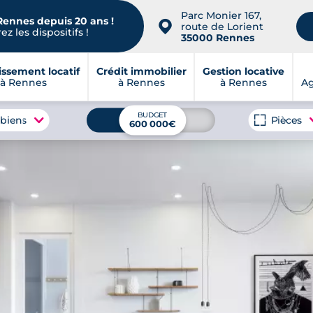
Parc Monier 167,
Rennes depuis 20 ans !
📍
route de Lorient
z les dispositifs !
35000 Rennes
issement locatif
Crédit immobilier
Gestion locative
à Rennes
à Rennes
à Rennes
A
BUDGET
 biens
Pièces
600 000€