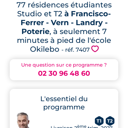
77 résidences étudiantes
Studio et T2
à Francisco-
Ferrer - Vern - Landry -
Poterie
, à seulement 7
minutes à pied de l'école
Okilebo
💗
- réf. 7407
Une question sur ce programme ?
02 30 96 48 60
L'essentiel du
programme
T1
T2
ème
Livraison 2
trim. 2027