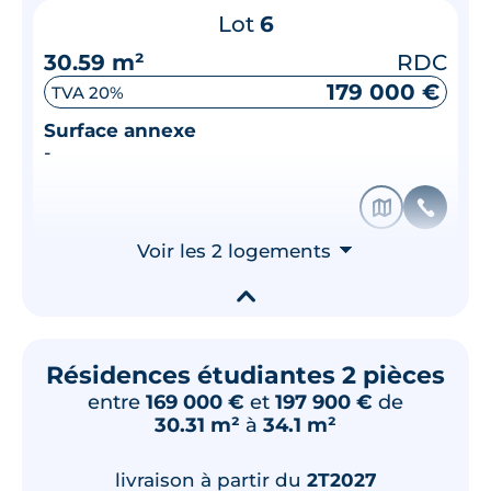
Lot
6
30.59 m²
RDC
179 000 €
TVA 20%
Surface annexe
-
🗞
📞
Voir les 2 logements
⮟
▾
Résidences étudiantes 2 pièces
entre
169 000 €
et
197 900 €
de
30.31 m²
à
34.1 m²
livraison à partir du
2T2027