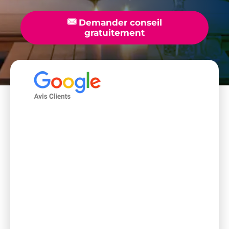
📧
Demander conseil
gratuitement