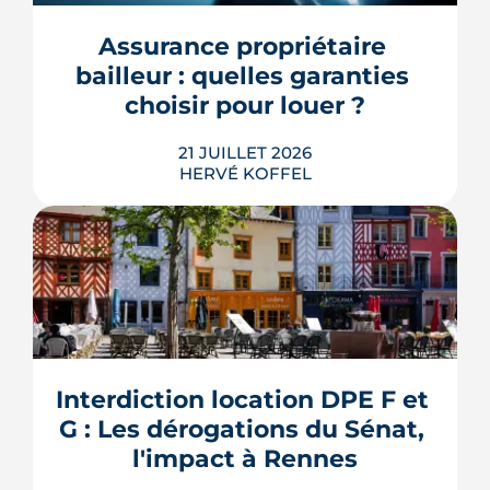
encore se prononcer. Casernes,
bureaux et logements de fonction
Assurance propriétaire 
pourraient à terme changer de mains,
bailleur : quelles garanties 
sans que la liste ni le calendrier s...
choisir pour louer ?
LIRE L'ARTICLE
21 JUILLET 2026
HERVÉ KOFFEL
Louer, c'est aussi assurer. Entre
l'obligation légale, les garanties utiles
et les options commerciales, ce guide
aide le bailleur rennais à couvrir son
Interdiction location DPE F et 
bien sans payer pour rien.
G : Les dérogations du Sénat, 
LIRE L'ARTICLE
l'impact à Rennes