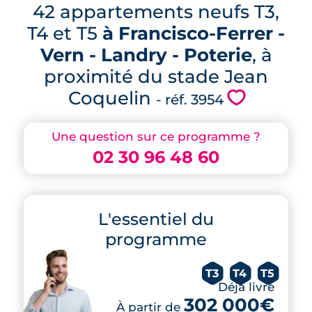
42 appartements neufs T3,
T4 et T5
à Francisco-Ferrer -
Vern - Landry - Poterie
, à
proximité du stade Jean
Coquelin
💗
- réf. 3954
Une question sur ce programme ?
02 30 96 48 60
L'essentiel du
programme
T3
T4
T5
Déjà livré
302 000€
À partir de