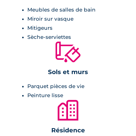
Meubles de salles de bain
carrelage,
Miroir sur vasque
meuble vasque avec miroir et appliques
Mitigeurs
lumineuses,
Sèche-serviettes
faïence assortie,
🔨
radiateur sèche-serviette.
Sols et murs
chambres :
Parquet pièces de vie
revêtement stratifié,
Peinture lisse
placards.
🏙
Sécurité
Résidence
Le complexe immobilier est entièrement