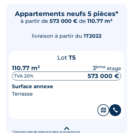
Appartements neufs 5 pièces*
à partir de
573 000 €
de
110.77 m²
livraison à partir du
1T2022
Lot
T5
110.77 m²
3
ème
étage
573 000 €
TVA 20%
Surface annexe
Terrasse
🗞
📞
▾
* Exemple type de logement dans ce programme