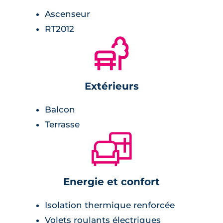
clôturé et sécurisé. Un badge d'accès permet
Ascenseur
aux habitants de pénétrer au sein des parties
RT2012
communes. Autrement, un vidéophone est
🌲
installée à l'entrée de la résidence.
Environnement
Extérieurs
bureau de poste à 5 minutes,
Balcon
restaurant à 5 minutes,
Terrasse
bibliothèque à 8 minutes,
🛋
arrêt de bus à 100 mètres,
centre-ville de Rennes à 10 minutes.
Energie et confort
Isolation thermique renforcée
Volets roulants électriques