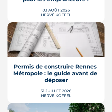
LIRE L'ARTICLE
03 AOÛT 2026
HERVÉ KOFFEL
Les taux de crédit se sont stabilisés cet
été, mais au-dessus de leur niveau du
printemps. À Rennes, la hausse des prix
et la remontée de la dette française
resserrent le budget des acheteurs à la
Permis de construire Rennes 
rentrée 2026.
Métropole : le guide avant de 
LIRE L'ARTICLE
déposer
31 JUILLET 2026
HERVÉ KOFFEL