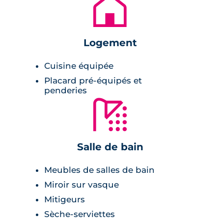
🏚
Le bâtiment de la résidence est parfaitement
sécurisé. Son accès se fait par le biais d'un
digicode ou d'un badge d'accès.
Logement
Cuisine équipée
Placard pré-équipés et
penderies
🚿
Salle de bain
Meubles de salles de bain
Miroir sur vasque
Mitigeurs
Sèche-serviettes