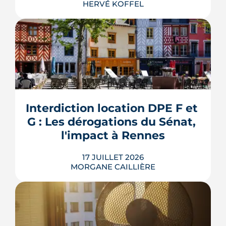
HERVÉ KOFFEL
Louer, c'est aussi assurer. Entre
l'obligation légale, les garanties utiles
et les options commerciales, ce guide
aide le bailleur rennais à couvrir son
Interdiction location DPE F et 
bien sans payer pour rien.
G : Les dérogations du Sénat, 
LIRE L'ARTICLE
l'impact à Rennes
17 JUILLET 2026
MORGANE CAILLIÈRE
Le 8 juillet 2026, le Sénat a voté cinq