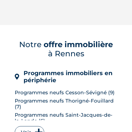
Le confort d'été devient un vrai critère
de valeur immobilière. Plus-value
possible, risque de décote, limites du
Notre
offre immobilière
DPE, atout du neuf : ce qu'il faut savoir
à Rennes
avant d'acheter ou de revendre.
LIRE L'ARTICLE
Programmes immobiliers en
périphérie
Programmes neufs Cesson-Sévigné (9)
Programmes neufs Thorigné-Fouillard
(7)
Programmes neufs Saint-Jacques-de-
la-Lande (6)
Programmes neufs Vitré (6)