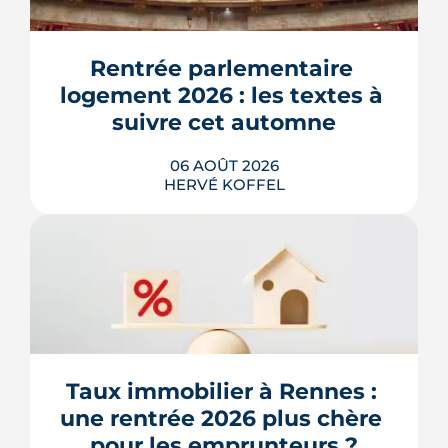
Rentrée parlementaire 
logement 2026 : les textes à 
suivre cet automne
06 AOÛT 2026
HERVÉ KOFFEL
Après un printemps d'annonces,
l'automne 2026 sera l'heure de vérité
pour le logement. Trois dossiers
parlementaires, du projet de loi
Relance au budget 2027, vont dire ce
qui devient vraiment applicable pour
Taux immobilier à Rennes : 
les propriétaires, les bailleurs et les
une rentrée 2026 plus chère 
acheteurs.
pour les emprunteurs ?