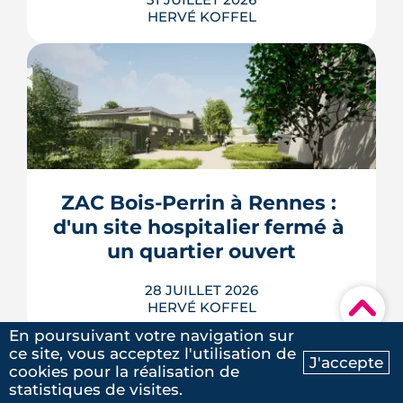
HERVÉ KOFFEL
Construire, agrandir ou surélever à
Rennes Métropole ne s'improvise pas :
entre seuils de surface, PLUi des 43
communes et secteurs patrimoniaux, le
bon formulaire se choisit avant le
premier coup de crayon. Ce guide
ZAC Bois-Perrin à Rennes : 
passe en revue les cas où le permis
d'un site hospitalier fermé à 
s'impose, le dépôt en ligne et les délai...
un quartier ouvert
LIRE L'ARTICLE
Les explications de Léa Diot sont
28 JUILLET 2026
très instructives. Merci beaucoup.
▾
HERVÉ KOFFEL
En poursuivant votre navigation sur
ce site, vous acceptez l'utilisation de
J'accepte
cookies pour la réalisation de
Ma recherche
Contactez-nous
statistiques de visites.