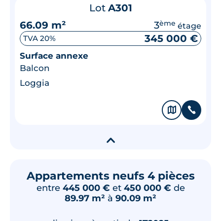
Lot
A301
66.09 m²
3
ème
étage
345 000 €
TVA 20%
Surface annexe
Balcon
Loggia
🗞
📞
▾
Appartements neufs 4 pièces
entre
445 000 €
et
450 000 €
de
89.97 m²
à
90.09 m²