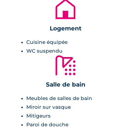
🏚
collectif. Le bâtiment comporte une salle et
une terrasse partagée avec une serre sur le
toit.
Logement
Les stationnements sécurisés sont au rez-de-
Cuisine équipée
chaussée et au sous-sol du bâtiment. L’entrée
WC suspendu
est équipée d’un vidéophone couleur pour le
🚿
contrôle des accès.
Niché au cœur de la verdure, le programme
propose des logements traversants et
Salle de bain
lumineux avec terrasse.
Meubles de salles de bain
Le mot de l’architecte
Miroir sur vasque
Mitigeurs
Paroi de douche