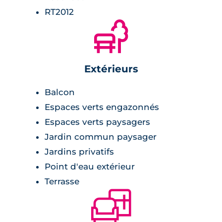
Une place importante a été
RT2012
accordée aux espaces de convivialité
🌲
propices aux échanges comme une
salle commune, une terrasse
partagée et une serre. Les
Extérieurs
logements révèlent une double
orientation et des espaces généreux
Balcon
accompagnés d’espaces végétalisés
Espaces verts engazonnés
offrant des filtres qualitatifs visibles à
Espaces verts paysagers
l’échelle piétonne depuis les espaces
Jardin commun paysager
publics ou privés.
Jardins privatifs
Point d'eau extérieur
Agence d’architecture Marian
Terrasse
RUBIÓ
🛋