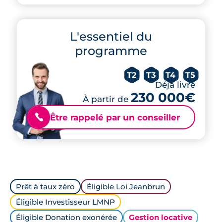
L'essentiel du
programme
T2
T3
T4
T5
Déjà livré
230 000€
À partir de
Être rappelé par un conseiller
📞
Prêt à taux zéro
Éligible Loi Jeanbrun
Éligible Investisseur LMNP
Éligible Donation exonérée
Gestion locative