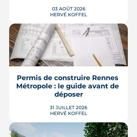
03 AOÛT 2026
HERVÉ KOFFEL
Les taux de crédit se sont stabilisés cet
été, mais au-dessus de leur niveau du
printemps. À Rennes, la hausse des prix
et la remontée de la dette française
resserrent le budget des acheteurs à la
Permis de construire Rennes 
rentrée 2026.
Métropole : le guide avant de 
LIRE L'ARTICLE
déposer
31 JUILLET 2026
HERVÉ KOFFEL