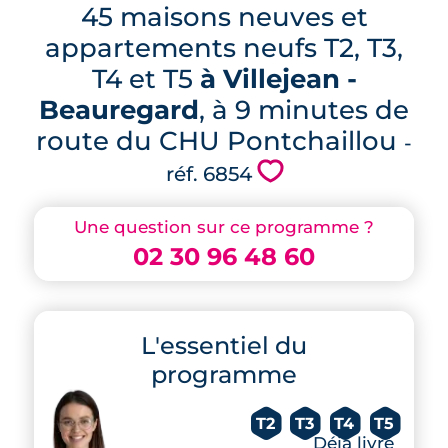
45 maisons neuves et
appartements neufs T2, T3,
T4 et T5
à Villejean -
Beauregard
, à 9 minutes de
route du CHU Pontchaillou
-
💗
réf. 6854
Une question sur ce programme ?
02 30 96 48 60
L'essentiel du
programme
T2
T3
T4
T5
Déjà livré