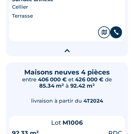
Cellier
Terrasse
🗞
📞
▾
Maisons neuves 4 pièces
entre
406 000 €
et
426 000 €
de
85.34 m²
à
92.42 m²
livraison à partir du
4T2024
Lot
M1006
92.33 m²
RDC