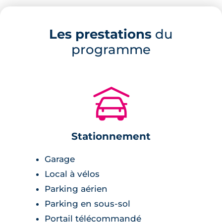
l’orée du nouveau parc champêtre de Quincé
et à quelques pas du parc de Beauregard. Le
Les prestations
du
CHU Pontchaillou est accessible en moins de
programme
10 minutes en voiture. Côté culture, Le FRAC
de Bretagne est à 10 minutes à pieds.
Les parents trouveront une crèche et les
🚗
écoles maternelles et élémentaires à 12
minutes de marche de la résidence.
Stationnement
Description de la résidence
Garage
Largement entourés d’espaces naturels, ces
Local à vélos
logements neufs à Beauregard Quincé sont
Parking aérien
pensés pour le confort des occupants avec
Parking en sous-sol
chauffage collectif pour les appartements,
Portail télécommandé