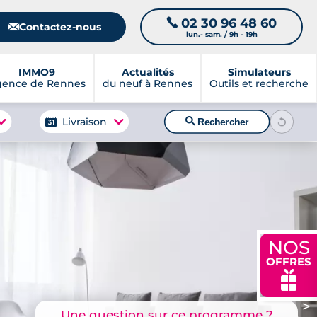
02 30 96 48 60
📞
📧
Contactez-nous
lun.- sam. / 9h - 19h
IMMO9
Actualités
Simulateurs
gence de Rennes
du neuf à Rennes
Outils et recherche
🔍
Livraison
Rechercher
NOS
OFFRES
🎁
>
Une question sur ce programme ?