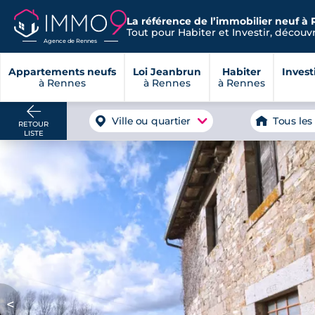
La référence de l’immobilier neuf à 
Tout pour Habiter et Investir, découvre
Agence de Rennes
Appartements neufs
Loi Jeanbrun
Habiter
Invest
à Rennes
à Rennes
à Rennes
Ville ou quartier
Tous les
RETOUR
LISTE
<