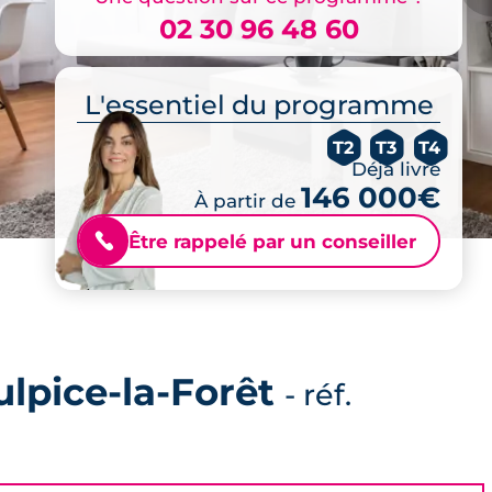
02 30 96 48 60
L'essentiel du programme
T2
T3
T4
Déjà livré
146 000€
À partir de
Être rappelé par un conseiller
📞
ulpice-la-Forêt
- réf.