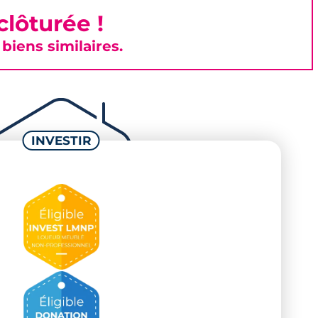
lôturée !
iens similaires.