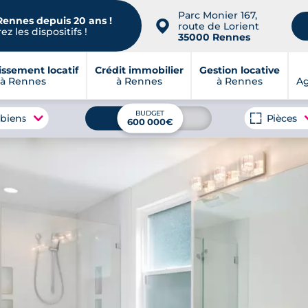
Parc Monier 167,
Rennes depuis 20 ans !
📍
route de Lorient
z les dispositifs !
35000 Rennes
issement locatif
Crédit immobilier
Gestion locative
à Rennes
à Rennes
à Rennes
A
BUDGET
 biens
Pièces
600 000€