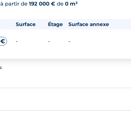
*
à partir de
192 000 €
de
0 m²
Surface
Étage
Surface annexe
 €
-
-
-
s.