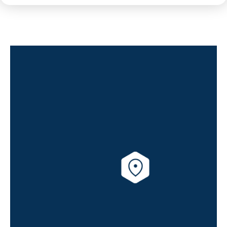
forme triangulaires et elles rappellent les
anciennes villas bretonnes. Autrement, le
choix des couleurs et la forme des bâtiments
soulignent l'aspect contemporain, presqu'à la
limite du futurisme, de la structure.
Prestations du bien neuf
Pièce à vivre :
revêtement de sol stratifié,
rangements,
peinture lisse blanche aux murs et
plafonds,
balcon ou terrasse en guise d'extérieur,