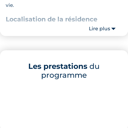
vie.
Localisation de la résidence
Lire plus
La résidence se situe en face de l'église néo-
romane de la commune et à deux pas de la
place de la mairie. Le centre-ville de Rennes
est, quant à lui, à un peu plus de 10
Les prestations
du
kilomètres.
programme
Description de la résidence
Le programme immobilier se compose de 28
appartements neufs de 1 à 4 pièces. Tous les
logements sont intégrés au sein de deux
bâtiments aux lignes architecturales locales et
modernes. Effectivement, les toitures sont de