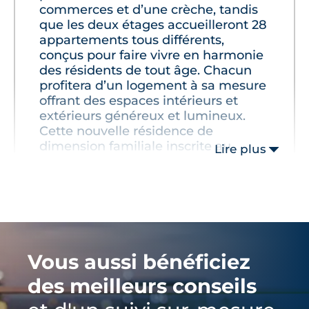
commerces et d’une crèche, tandis
Environnement
que les deux étages accueilleront 28
appartements tous différents,
conçus pour faire vivre en harmonie
lignes de bus n°52 et 68,
des résidents de tout âge. Chacun
centre-ville de Rennes à 10 kilomètres,
profitera d’un logement à sa mesure
offrant des espaces intérieurs et
accès rapide à la rocade rennaise,
extérieurs généreux et lumineux.
commerces à proximité,
Cette nouvelle résidence de
dimension familiale inscrite au
infrastructures scolaires tout près.
Lire plus
centre d’une ville qui se régénère
fera battre le cœur de la Chapelle-
des-Fougeretz."
Vous aussi bénéficiez
des meilleurs conseils