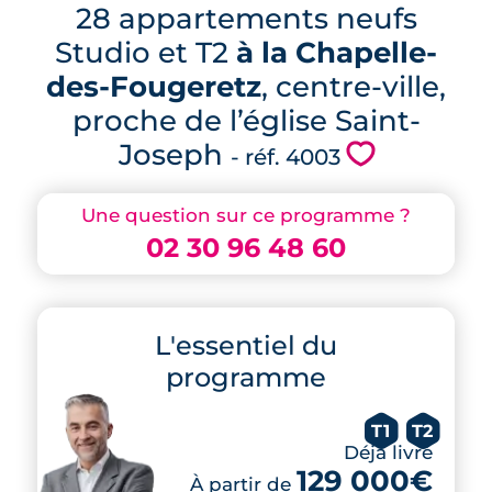
28 appartements neufs
Studio et T2
à la Chapelle-
des-Fougeretz
, centre-ville,
proche de l’église Saint-
Joseph
💗
- réf. 4003
Une question sur ce programme ?
02 30 96 48 60
L'essentiel du
programme
T1
T2
Déjà livré
129 000€
À partir de