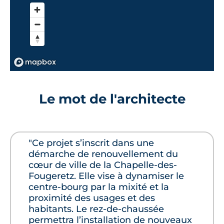
double vitrage isolant,
cuisine équipée,
visiophone.
Salle de bains :
carrelage avec faïence assortie,
Le mot de l'architecte
radiateur sèche-serviette,
meuble vasque avec miroir et appliques
lumineuses.
"Ce projet s’inscrit dans une
démarche de renouvellement du
cœur de ville de la Chapelle-des-
Chambre :
Fougeretz. Elle vise à dynamiser le
centre-bourg par la mixité et la
revêtement stratifié,
proximité des usages et des
habitants. Le rez-de-chaussée
placards.
permettra l’installation de nouveaux