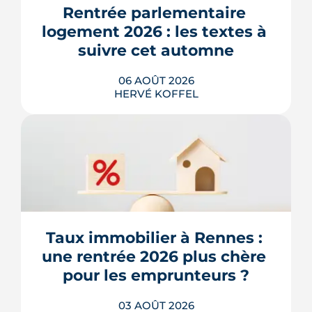
Rentrée parlementaire 
logement 2026 : les textes à 
suivre cet automne
06 AOÛT 2026
HERVÉ KOFFEL
Après un printemps d'annonces,
l'automne 2026 sera l'heure de vérité
pour le logement. Trois dossiers
parlementaires, du projet de loi
Relance au budget 2027, vont dire ce
qui devient vraiment applicable pour
Taux immobilier à Rennes : 
les propriétaires, les bailleurs et les
une rentrée 2026 plus chère 
acheteurs.
pour les emprunteurs ?
LIRE L'ARTICLE
03 AOÛT 2026