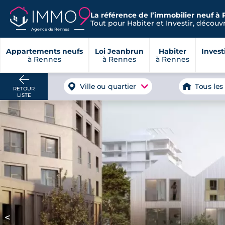
La référence de l’immobilier neuf à 
Tout pour Habiter et Investir, découvre
Agence de Rennes
Appartements neufs
Loi Jeanbrun
Habiter
Invest
à Rennes
à Rennes
à Rennes
Ville ou quartier
Tous les
RETOUR
LISTE
<