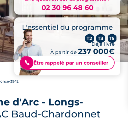
02 30 96 48 60
L'essentiel du programme
T2
T3
T5
Déjà livré
237 000€
À partir de
Être rappelé par un conseiller
📞
once-3942
ne d'Arc - Longs-
ZAC Baud-Chardonnet