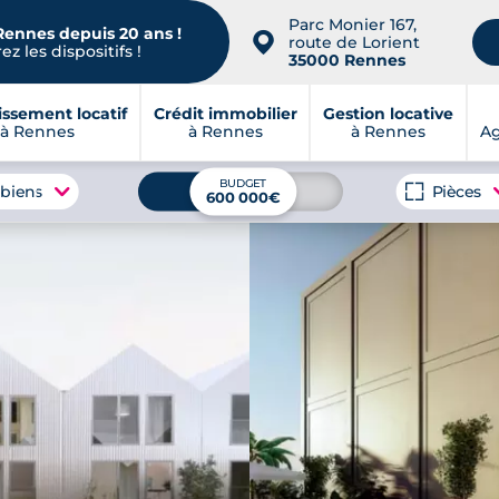
Parc Monier 167,
Rennes depuis 20 ans !
📍
route de Lorient
z les dispositifs !
35000 Rennes
issement locatif
Crédit immobilier
Gestion locative
à Rennes
à Rennes
à Rennes
A
BUDGET
 biens
Pièces
600 000€