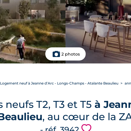
2 photos
Logement neuf à Jeanne d’Arc - Longs-Champs - Atalante Beaulieu
ann
neufs T2, T3 et T5
à Jean
Beaulieu
, au cœur de la 
💗
- réf. 3942