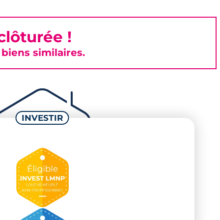
lôturée !
iens similaires.