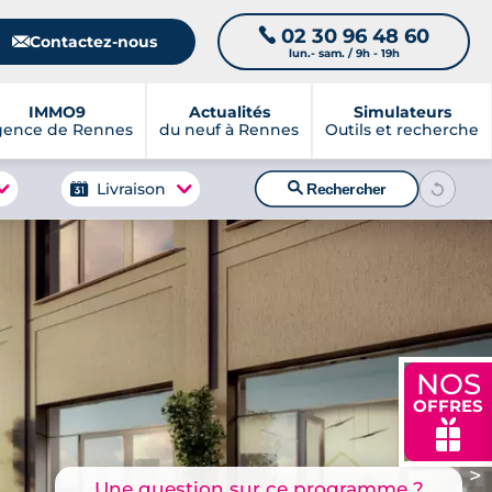
02 30 96 48 60
📞
📧
Contactez-nous
lun.- sam. / 9h - 19h
IMMO9
Actualités
Simulateurs
gence de Rennes
du neuf à Rennes
Outils et recherche
🔍
Livraison
Rechercher
NOS
OFFRES
🎁
>
Une question sur ce programme ?