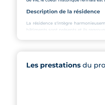
Description de la résidence
La résidence s'intègre harmonieusem
bâtiments sont présents et ils regrou
Prestations du bien neuf
Pièce de vie :
Les prestations
du pr
logement connecté en option,
double vitrage,
volets roulants électriques,
revêtement stratifié,
peinture lisse blanche,
cuisine équipée,