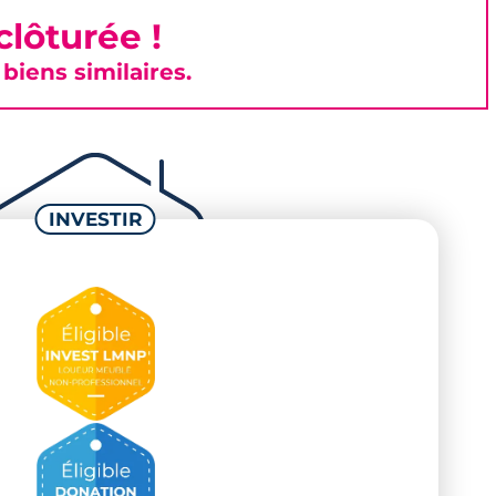
lôturée !
iens similaires.