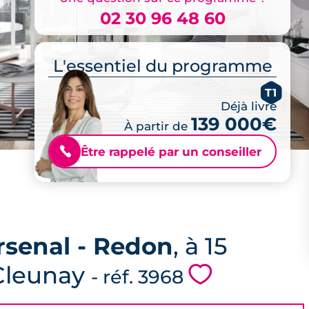
02 30 96 48 60
L'essentiel du programme
T1
Déjà livré
139 000€
À partir de
Être rappelé par un conseiller
📞
rsenal - Redon
, à 15
Cleunay
💗
- réf. 3968