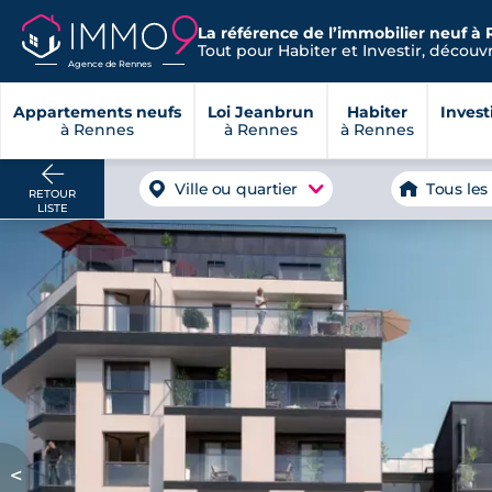
La référence de l’immobilier neuf à 
Tout pour Habiter et Investir, découvre
Agence de Rennes
Appartements neufs
Loi Jeanbrun
Habiter
Invest
à Rennes
à Rennes
à Rennes
Ville ou quartier
Tous les
RETOUR
LISTE
<