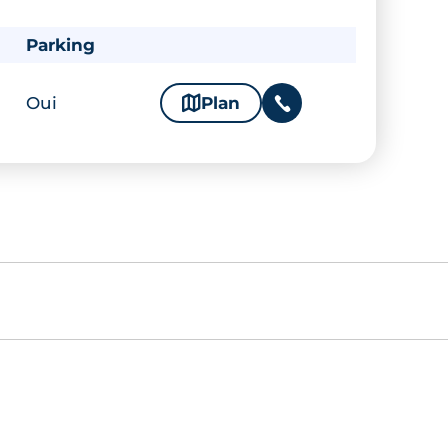
Parking
Oui
🗞
Plan
📞