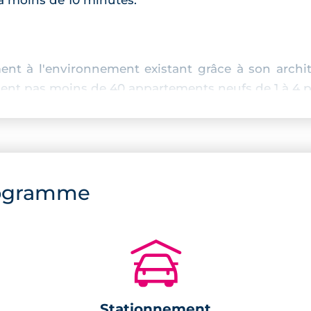
ent à l'environnement existant grâce à son archi
pent pas moins de 40 appartements neufs de 1 à 4 p
ogramme
🚗
Stationnement