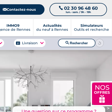
02 30 96 48 60
📞
📧
Contactez-nous
lun.- sam. / 9h - 19h
IMMO9
Actualités
Simulateurs
gence de Rennes
du neuf à Rennes
Outils et recherche
🔍
Livraison
Rechercher
NOS
OFFRES
🎁
>
Une question sur ce programme ?