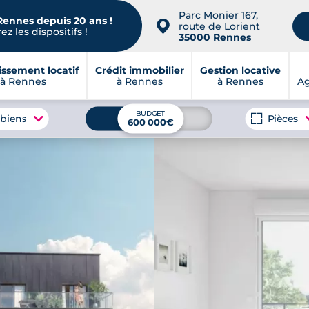
Parc Monier 167,
Rennes depuis 20 ans !
📍
route de Lorient
z les dispositifs !
35000 Rennes
issement locatif
Crédit immobilier
Gestion locative
à Rennes
à Rennes
à Rennes
A
BUDGET
 biens
Pièces
600 000€