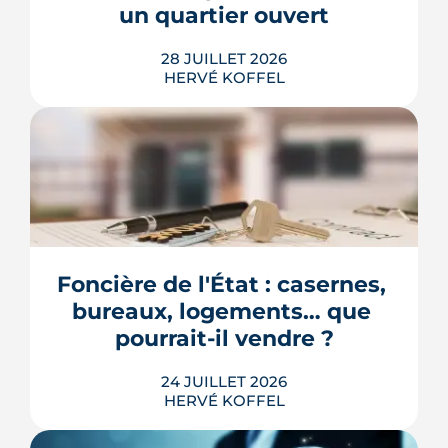
un quartier ouvert
LIRE L'ARTICLE
Les explications de Léa Diot sont
28 JUILLET 2026
très instructives. Merci beaucoup.
HERVÉ KOFFEL
Longtemps clos derrière les murs de
l'hôpital Guillaume-Régnier, le Bois-
Perrin s'ouvre enfin sur la ville. La
crèche en paille lance un chantier qui
redessinera tout un pan du quartier
Foncière de l'État : casernes, 
Jeanne-d'Arc jusqu'en 2030.
bureaux, logements… que 
LIRE L'ARTICLE
pourrait-il vendre ?
24 JUILLET 2026
HERVÉ KOFFEL