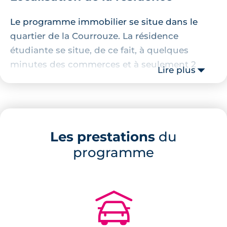
Le programme immobilier se situe dans le
quartier de la Courrouze. La résidence
étudiante se situe, de ce fait, à quelques
minutes des commerces et à seulement 2
Lire plus
minutes de la station de métro de la ligne B.
Descriptif de la résidence
Le projet immobilier se compose de 74
Les prestations
du
logements neufs et proposent des habitations
programme
de type studios. Le complexe immobilier est
entièrement sécurisé et clôturé. Au total, le
programme immobilier se compose de deux
🚗
immeubles.
Prestations du bien neuf