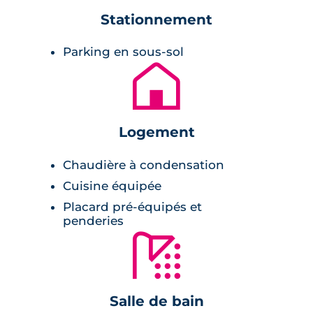
Stationnement
Pièce de vie :
Parking en sous-sol
🏚
revêtement stratifié,
peinture lisse blanche,
rangement,
Logement
volet roulant électrique,
cuisine équipée,
Chaudière à condensation
vidéohpone.
Cuisine équipée
Placard pré-équipés et
penderies
Salle de bains :
🚿
lave-linge,
miroir avec bandeau lumineux,
Salle de bain
radiateur sèche-serviette.