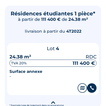
Résidences étudiantes 1 pièce*
à partir de
111 400 €
de
24.38 m²
livraison à partir du
4T2022
Lot
4
24.38 m²
RDC
111 400 €
TVA 20%
Surface annexe
-
🗞
📞
▾
* Exemple type de logement dans ce programme