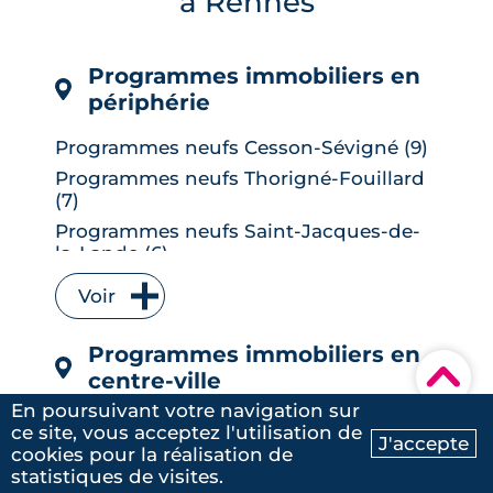
à Rennes
LIRE L'ARTICLE
Programmes immobiliers en
périphérie
Programmes neufs Cesson-Sévigné (9)
Programmes neufs Thorigné-Fouillard
(7)
Programmes neufs Saint-Jacques-de-
la-Lande (6)
Programmes neufs Vitré (6)
Voir
Programmes neufs Bruz (5)
Programmes neufs L' Hermitage (5)
Programmes immobiliers en
▾
Programmes neufs Le Rheu (5)
centre-ville
Programmes neufs Chantepie (4)
En poursuivant votre navigation sur
Programmes neufs Francisco-Ferrer -
ce site, vous acceptez l'utilisation de
Programmes neufs Vezin-le-Coquet (4)
J'accepte
Vern - Landry - Poterie (9)
cookies pour la réalisation de
Ma recherche
Contactez-nous
Programmes neufs Betton (3)
statistiques de visites.
Programmes neufs Thabor – Saint-