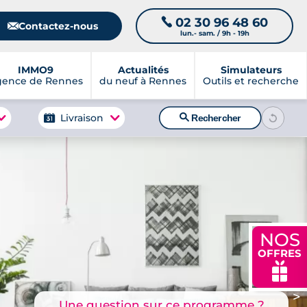
02 30 96 48 60
📞
📧
Contactez-nous
lun.- sam. / 9h - 19h
IMMO9
Actualités
Simulateurs
gence de Rennes
du neuf à Rennes
Outils et recherche
🔍
Livraison
Rechercher
NOS
OFFRES
🎁
>
Une question sur ce programme ?