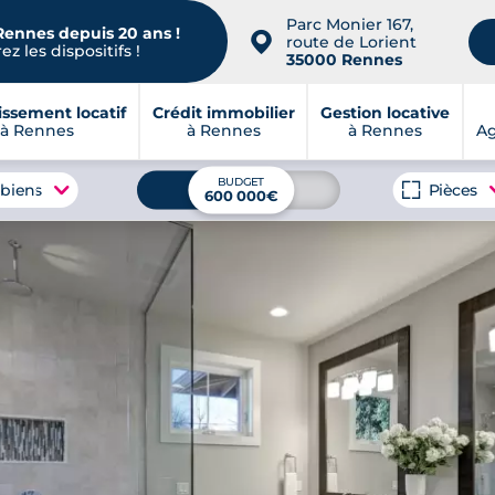
Parc Monier 167,
Rennes depuis 20 ans !
📍
route de Lorient
z les dispositifs !
35000 Rennes
issement locatif
Crédit immobilier
Gestion locative
à Rennes
à Rennes
à Rennes
A
BUDGET
 biens
Pièces
600 000€