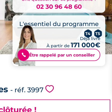
02 30 96 48 60
L'essentiel du programme
T4
T5
Déjà livré
171 000€
À partir de
Être rappelé par un conseiller
📞
es
💗
- réf. 3997
lôturée !