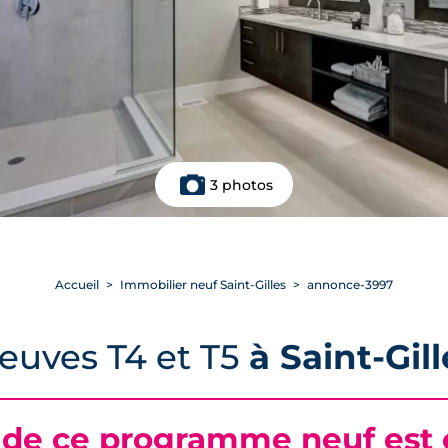
3 photos
Accueil
Immobilier neuf Saint-Gilles
annonce-3997
euves T4 et T5
à Saint-Gill
 de ce programme neuf est c