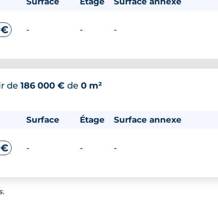
Surface
Étage
Surface annexe
 €
-
-
-
ir de
186 000 €
de
0 m²
Surface
Étage
Surface annexe
 €
-
-
-
s.