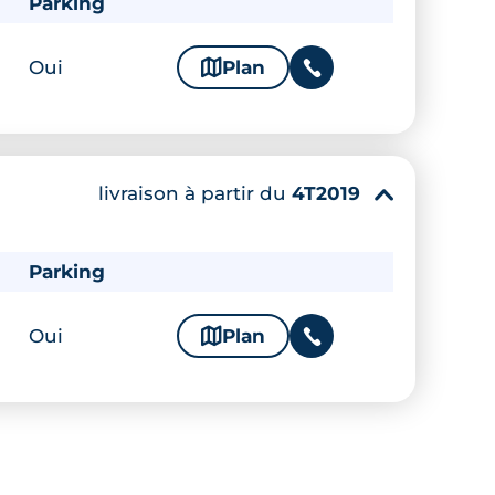
Parking
Oui
🗞
Plan
📞
livraison à partir du
4T2019
▾
Parking
Oui
🗞
Plan
📞