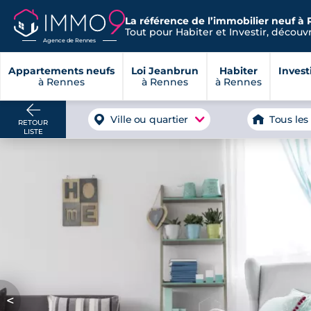
La référence de l’immobilier neuf à 
Tout pour Habiter et Investir, découvre
Agence de Rennes
Appartements neufs
Loi Jeanbrun
Habiter
Invest
à Rennes
à Rennes
à Rennes
Ville ou quartier
Tous les
RETOUR
LISTE
<