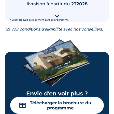
livraison à partir du
2T2028
42.07 m²
2
ème
étage
182 000 €
TVA 20%
▾
* Exemple type de logement dans ce programme
Surface annexe
Orientation
Balcon
Nord-Ouest
(2) Voir conditions d’éligibilité avec nos conseillers.
🗞
📞
Lot
103
42.51 m²
1
er
étage
189 000 €
TVA 20%
Surface annexe
Orientation
Balcon
Sud
Envie d'en voir plus ?
Télécharger la brochure du
🗞
📞
📖
programme