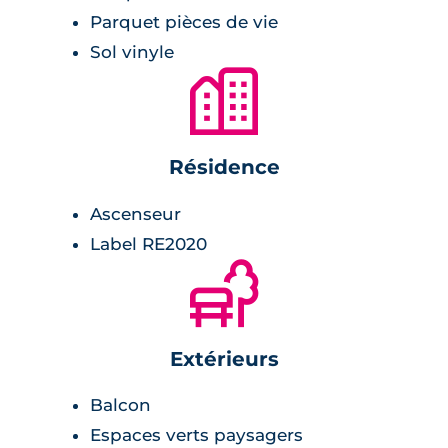
Pleurtuit, commune d’environ 7 000 habitants
Parquet pièces de vie
(2022) au sein de la Communauté de
Sol vinyle
Communes de la Côte d’Émeraude, offre un
🏙
territoire entre terre et mer, proche de La
Rance et des stations balnéaires. À une
vingtaine de minutes à pied ou quelques
Résidence
minutes en vélo se trouvent des espaces verts
et un parc urbain propices aux promenades et
Ascenseur
aux activités en famille. Les équipements
Label RE2020
culturels et de services — médiathèque,
🌲
cinéma associatif Ciné Arvor, salle de
spectacles, structures sportives, crèche et
écoles publiques et privées — sont facilement
Extérieurs
accessibles depuis le programme.
Balcon
Espaces verts paysagers