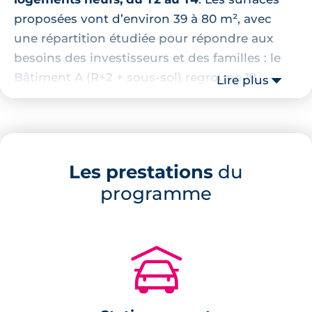
proposées vont d’environ 39 à 80 m², avec
une répartition étudiée pour répondre aux
besoins des investisseurs et des familles : le
Bâtiment A (R+2 + sous‑sol) regroupe 19
Lire plus
logements (12 T2, 6 T3, 1 T4) tandis que le
Bâtiment B (R+1) comprend 9 logements dans
la tranche 2, les autres lots étant prévus dans
la seconde phase du lotissement.
Les prestations
du
Les agencements privilégient
a clarté et
programme
l’optimisation des espaces
; les finitions
incluent parquet ou sol stratifié dans les T3 et
plus, sol PVC dans certains T2, carrelage dans
🚗
les sanitaires et faïence toute hauteur autour
des baignoires. Les volets roulants sont
électriques pour plus de confort.