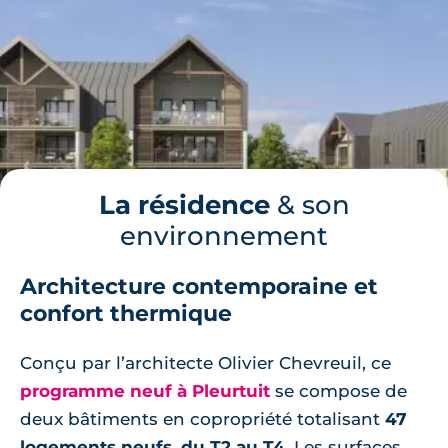
🗞
📞
La résidence
& son
environnement
Architecture contemporaine et
confort thermique
Conçu par l’architecte Olivier Chevreuil, ce
programme neuf à Pleurtuit
se compose de
deux bâtiments en copropriété totalisant
47
logements neufs, du T2 au T4
. Les surfaces