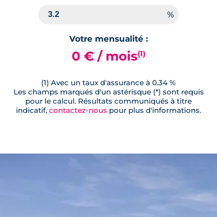
Lot
204
Votre mensualité :
42.50 m²
2
ème
étage
0 € / mois
(1)
199 000 €
TVA 20%
Surface annexe
Orientation
(1) Avec un taux d'assurance à 0.34 %
Balcon
Sud
Les champs marqués d'un astérisque (*) sont requis
pour le calcul. Résultats communiqués à titre
indicatif,
contactez-nous
pour plus d'informations.
🗞
📞
Lot
203
42.51 m²
2
ème
étage
199 000 €
TVA 20%
Surface annexe
Orientation
Balcon
Sud