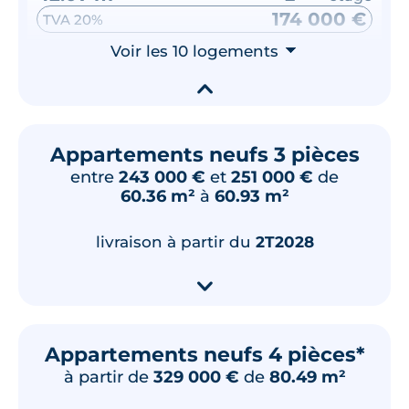
174 000 €
TVA 20%
Surface annexe
Voir les 10 logements
Orientation
⮟
Balcon
Nord-Est
▾
🗞
📞
Appartements neufs 3 pièces
entre
243 000 €
et
251 000 €
de
Lot
106
60.36 m²
à
60.93 m²
42.07 m²
1
er
étage
177 000 €
TVA 20%
livraison à partir du
2T2028
Surface annexe
Orientation
▾
Balcon
Nord-Ouest
🗞
📞
Appartements neufs 4 pièces*
à partir de
329 000 €
de
80.49 m²
Lot
206