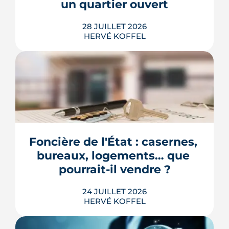
un quartier ouvert
LIRE L'ARTICLE
Les explications de Léa Diot sont
28 JUILLET 2026
très instructives. Merci beaucoup.
HERVÉ KOFFEL
Longtemps clos derrière les murs de
l'hôpital Guillaume-Régnier, le Bois-
Perrin s'ouvre enfin sur la ville. La
crèche en paille lance un chantier qui
redessinera tout un pan du quartier
Foncière de l'État : casernes, 
Jeanne-d'Arc jusqu'en 2030.
bureaux, logements… que 
LIRE L'ARTICLE
pourrait-il vendre ?
24 JUILLET 2026
HERVÉ KOFFEL