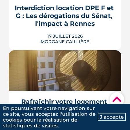
aide le bailleur rennais à couvrir son
Interdiction location DPE F et 
bien sans payer pour rien.
G : Les dérogations du Sénat, 
LIRE L'ARTICLE
l'impact à Rennes
17 JUILLET 2026
MORGANE CAILLIÈRE
Le 8 juillet 2026, le Sénat a voté cinq
dérogations à l'interdiction de location
des logements classés F et G, dont la
possibilité de louer en signant un
contrat de travaux avant 2030. Le texte
▾
doit encore être adopté par l'Assemblée
Rafraîchir votre logement 
nationale, qui l'examinera à la rentrée. À
En poursuivant votre navigation sur
sans clim : nos 6 meilleures 
Rennes Mét...
ce site, vous acceptez l'utilisation de
astuces
J'accepte
cookies pour la réalisation de
LIRE L'ARTICLE
Ma recherche
Contactez-nous
statistiques de visites.
13 JUILLET 2026