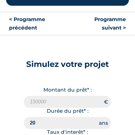
Lot
005
42.07 m²
RDC
< Programme
Programme
192 000 €
TVA 20%
précédent
suivant >
Surface annexe
Orientation
Terrasse
Nord-Ouest
🗞
📞
Simulez votre projet
Lot
003
42.50 m²
RDC
Montant du prêt* :
199 000 €
TVA 20%
Surface annexe
Orientation
Durée du prêt* :
Terrasse
Sud
Taux d'interêt* :
🗞
📞