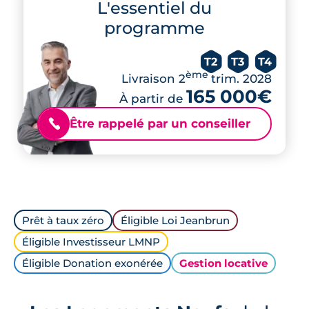
L'essentiel du
programme
T2
T3
T4
ème
Livraison 2
trim. 2028
165 000€
À partir de
Être rappelé par un conseiller
📞
Prêt à taux zéro
Éligible Loi Jeanbrun
Éligible Investisseur LMNP
Éligible Donation exonérée
Gestion locative