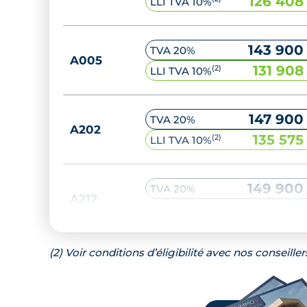
126 408
LLI TVA 10%
143 900
TVA 20%
A005
131 908
(2)
LLI TVA 10%
147 900
TVA 20%
A202
135 575
(2)
LLI TVA 10%
149 900
TVA 20%
A212
137 408
(2)
LLI TVA 10%
(2) Voir conditions d’éligibilité avec nos conseiller
149 900
TVA 20%
A211
137 408
(2)
LLI TVA 10%