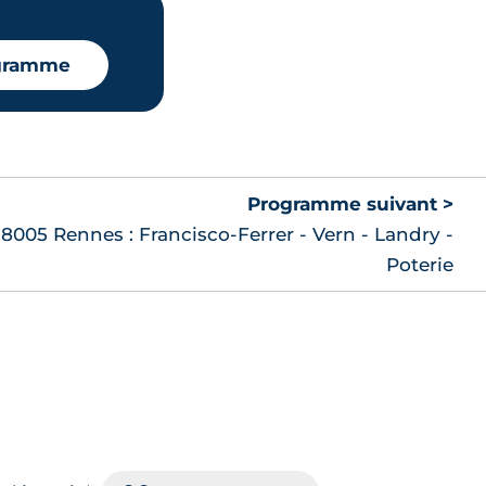
Oui
🗞
Plan
📞
ogramme
Oui
🗞
Plan
📞
Programme suivant >
005 Rennes : Francisco-Ferrer - Vern - Landry -
Poterie
Oui
🗞
Plan
📞
Oui
🗞
Plan
📞
🗞