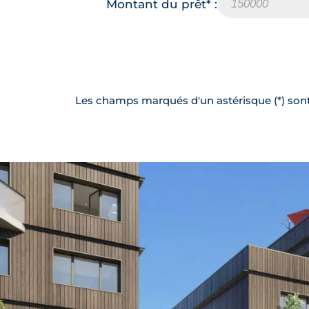
A402
Montant du prêt* :
146 575
(2)
LLI TVA 10%
159 900
TVA 20%
A215
146 575
(2)
LLI TVA 10%
Les champs marqués d'un astérisque (*) sont 
159 900
TVA 20%
A410
146 575
(2)
LLI TVA 10%
162 900
TVA 20%
A413
149 325
(2)
LLI TVA 10%
163 900
TVA 20%
A209
150 242
(2)
LLI TVA 10%