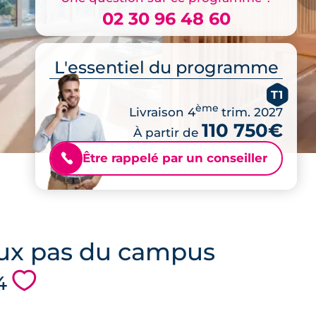
02 30 96 48 60
L'essentiel du programme
T1
ème
Livraison 4
trim. 2027
110 750€
À partir de
Être rappelé par un conseiller
📞
eux pas du campus
💗
4