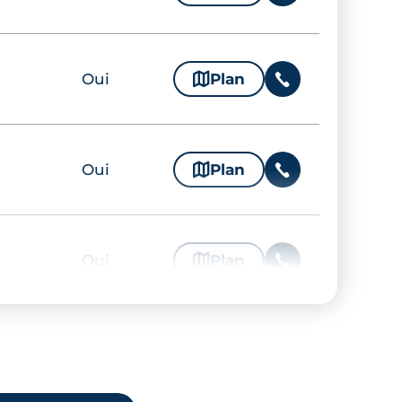
Oui
🗞
Plan
📞
Oui
🗞
Plan
📞
Oui
🗞
Plan
📞
Oui
🗞
Plan
📞