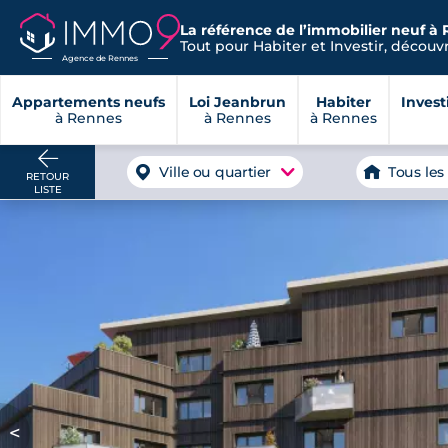
La référence de l’immobilier neuf à 
Tout pour Habiter et Investir, découvre
Agence de Rennes
Appartements neufs
Loi Jeanbrun
Habiter
Invest
à Rennes
à Rennes
à Rennes
Ville ou quartier
Tous les
RETOUR
LISTE
<