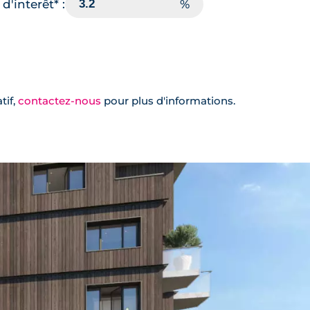
Oui
Plan
📞
d'interêt* :
Oui
🗞
Plan
📞
tif,
contactez-nous
pour plus d'informations.
Oui
🗞
Plan
📞
Oui
🗞
Plan
📞
Oui
🗞
Plan
📞