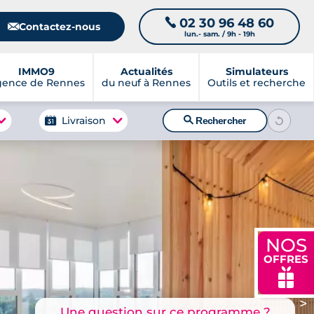
02 30 96 48 60
📞
📧
Contactez-nous
lun.- sam. / 9h - 19h
IMMO9
Actualités
Simulateurs
gence de Rennes
du neuf à Rennes
Outils et recherche
🔍
Livraison
Rechercher
NOS
OFFRES
🎁
>
Une question sur ce programme ?