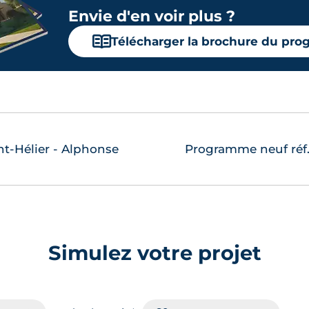
Envie d'en voir plus ?
 €
ème
25.26 m²
Ouest
Balcon
4
 €
📖
Télécharger la brochure du pr
 €
25.59 m²
RDC
Ouest
Terrasse
 €
t-Hélier - Alphonse
Programme neuf réf.8
 €
ème
28.16 m²
Ouest
-
2
 €
 €
ème
26.94 m²
Sud-Ouest
-
2
Simulez votre projet
 €
 €
ème