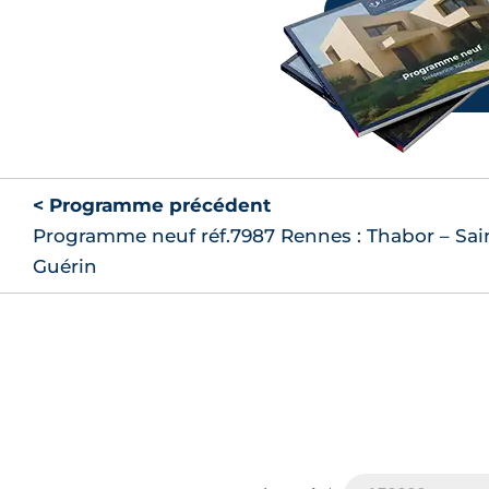
149 900
TVA 20%
A407
137 408
(2)
LLI TVA 10%
149 900
TVA 20%
A006
137 408
(2)
LLI TVA 10%
< Programme précédent
Programme neuf réf.7987 Rennes : Thabor – Sain
149 900
TVA 20%
Guérin
A206
137 408
(2)
LLI TVA 10%
155 900
TVA 20%
A203
142 908
(2)
LLI TVA 10%
159 900
TVA 20%