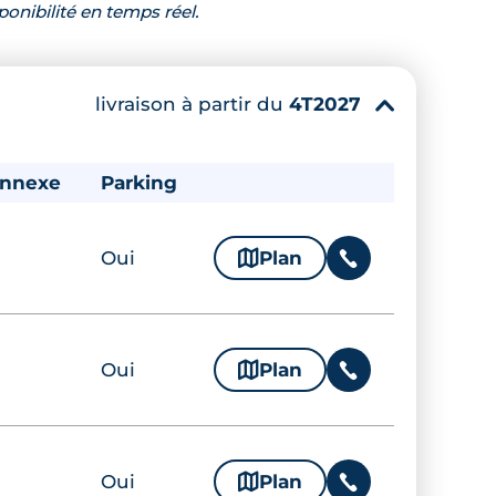
ponibilité en temps réel.
livraison à partir du
4T2027
▾
annexe
Parking
Oui
🗞
Plan
📞
Oui
🗞
Plan
📞
Oui
🗞
Plan
📞