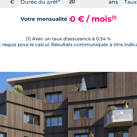
25.04 m²
Sud-Est
Balcon
4
Durée du prêt* :
Taux 
 €
0 € / mois
(1)
Votre mensualité :
 €
ème
27.71 m²
Est
-
2
 €
(1) Avec un taux d'assurance à 0.34 %
requis pour le calcul. Résultats communiqués à titre indica
 €
ème
28.83 m²
Sud-Ouest
Terrasse
4
 €
 €
ème
27.71 m²
Est
-
4
 €
 €
ème
28.68 m²
Ouest
-
2
 €