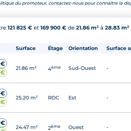
 politique du promoteur, contactez-nous pour connaître la dis
tre
121 825 €
et
169 900 €
de
21.86 m²
à
28.83 m²
Surface
Étage
Orientation
Surface 
 €
ème
21.86 m²
Sud-Ouest
-
4
 €
 €
25.20 m²
RDC
Est
-
 €
 €
ème
24.47 m²
Ouest
-
2