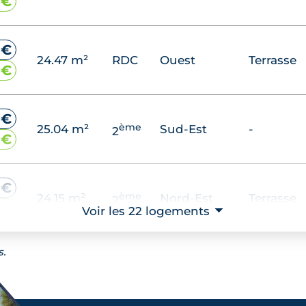
 €
 €
24.47 m²
RDC
Ouest
Terrasse
 €
 €
ème
25.04 m²
Sud-Est
-
2
 €
 €
ème
24.15 m²
Nord-Est
Terrasse
2
 €
Voir les 22 logements
⮟
s.
 €
ème
24.51 m²
Nord-Ouest
Terrasse
2
 €