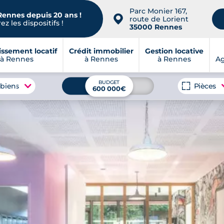
Parc Monier 167,
Rennes depuis 20 ans !
📍
route de Lorient
z les dispositifs !
35000 Rennes
issement locatif
Crédit immobilier
Gestion locative
à Rennes
à Rennes
à Rennes
A
BUDGET
 biens
Pièces
600 000€