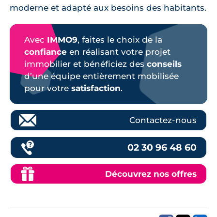
moderne et adapté aux besoins des habitants.
Avec
IMMO9
, faites le choix de la
confiance
en réalisant votre projet
immobilier et bénéficiez des
conseils
d’une équipe entièrement mobilisée
pour votre
satisfaction
.
Contactez-nous
02 30 96 48 60
Découvrez nos offres