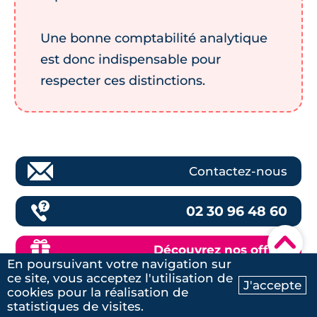
Une bonne comptabilité analytique
est donc indispensable pour
respecter ces distinctions.
Contactez-nous
02 30 96 48 60
▾
Découvrez nos offres
En poursuivant votre navigation sur
ce site, vous acceptez l'utilisation de
J'accepte
cookies pour la réalisation de
Ma recherche
Contactez-nous
statistiques de visites.
Démarches pour récupérer la