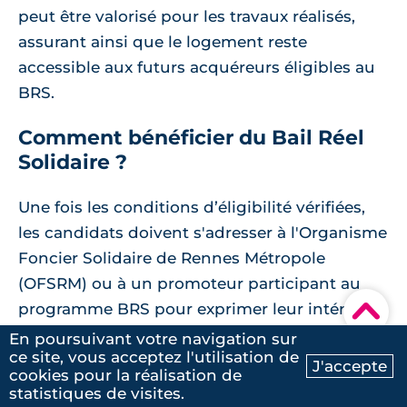
peut être valorisé pour les travaux réalisés,
assurant ainsi que le logement reste
accessible aux futurs acquéreurs éligibles au
BRS.
Comment bénéficier du Bail Réel
Solidaire ?
Une fois les conditions d’éligibilité vérifiées,
les candidats doivent s'adresser à l'Organisme
Foncier Solidaire de Rennes Métropole
(OFSRM) ou à un promoteur participant au
▾
programme BRS pour exprimer leur intérêt et
obtenir des informations sur les logements
En poursuivant votre navigation sur
ce site, vous acceptez l'utilisation de
disponibles. Il est conseillé de consulter
J'accepte
cookies pour la réalisation de
Ma recherche
Contactez-nous
Rennes Métropole ou les entités spécifiques
statistiques de visites.