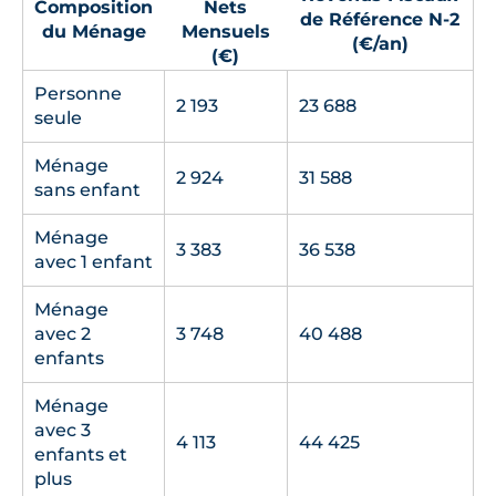
Composition
Nets
de Référence N-2
du Ménage
Mensuels
(€/an)
(€)
Personne
2 193
23 688
seule
Ménage
2 924
31 588
sans enfant
Ménage
3 383
36 538
avec 1 enfant
Ménage
avec 2
3 748
40 488
enfants
Ménage
avec 3
4 113
44 425
enfants et
plus