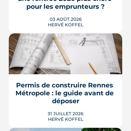
pour les emprunteurs ?
03 AOÛT 2026
HERVÉ KOFFEL
Les taux de crédit se sont stabilisés cet
été, mais au-dessus de leur niveau du
printemps. À Rennes, la hausse des prix
et la remontée de la dette française
resserrent le budget des acheteurs à la
Permis de construire Rennes 
rentrée 2026.
Métropole : le guide avant de 
LIRE L'ARTICLE
déposer
31 JUILLET 2026
HERVÉ KOFFEL