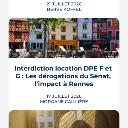
21 JUILLET 2026
HERVÉ KOFFEL
Louer, c'est aussi assurer. Entre
l'obligation légale, les garanties utiles
et les options commerciales, ce guide
aide le bailleur rennais à couvrir son
Interdiction location DPE F et 
bien sans payer pour rien.
G : Les dérogations du Sénat, 
LIRE L'ARTICLE
l'impact à Rennes
17 JUILLET 2026
MORGANE CAILLIÈRE