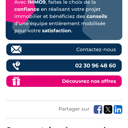
Avec
IMMO9
, faites le choix de la
confiance
en réalisant votre projet
immobilier et bénéficiez des
conseils
d’une équipe entièrement mobilisée
pour votre
satisfaction
.
Contactez-nous
02 30 96 48 60
Découvrez nos offres
Partager sur