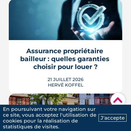
Le Parlement a adopté le 21 juillet 2026
la création d'une foncière chargée de
gérer une partie des bâtiments publics,
mais le Conseil constitutionnel doit
encore se prononcer. Casernes,
bureaux et logements de fonction
Assurance propriétaire 
pourraient à terme changer de mains,
bailleur : quelles garanties 
sans que la liste ni le calendrier s...
choisir pour louer ?
LIRE L'ARTICLE
21 JUILLET 2026
HERVÉ KOFFEL
▾
En poursuivant votre navigation sur
ce site, vous acceptez l'utilisation de
J'accepte
cookies pour la réalisation de
Ma recherche
Contactez-nous
Louer, c'est aussi assurer. Entre
statistiques de visites.
l'obligation légale, les garanties utiles