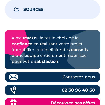
SOURCES
Avec
IMMO9
, faites le choix de la
confiance
en réalisant votre projet
immobilier et bénéficiez des
conseils
d’une équipe entièrement mobilisée
pour votre
satisfaction
.
Contactez-nous
02 30 96 48 60
Découvrez nos offres