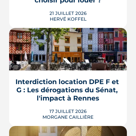
choisir pour louer ?
LIRE L'ARTICLE
21 JUILLET 2026
HERVÉ KOFFEL
Louer, c'est aussi assurer. Entre
l'obligation légale, les garanties utiles
et les options commerciales, ce guide
aide le bailleur rennais à couvrir son
Interdiction location DPE F et 
bien sans payer pour rien.
G : Les dérogations du Sénat, 
LIRE L'ARTICLE
l'impact à Rennes
17 JUILLET 2026
MORGANE CAILLIÈRE