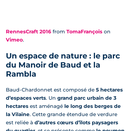
RennesCraft 2016
from
TomaFrançois
on
Vimeo
.
Un espace de nature : le parc
du Manoir de Baud et la
Rambla
Baud-Chardonnet est composé de
5 hectares
d’espaces verts
. Un
grand parc urbain de 3
hectares
est aménagé
le long des berges de
la Vilaine
. Cette grande étendue de verdure
est reliée à
d’autres cœurs d’îlots paysagers
du quartier
, et se présente comme
le poumon