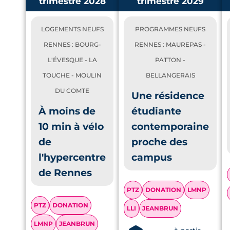
trimestre 2028
trimestre 2029
LOGEMENTS NEUFS
PROGRAMMES NEUFS
RENNES : BOURG-
RENNES : MAUREPAS -
L'ÉVESQUE - LA
PATTON -
TOUCHE - MOULIN
BELLANGERAIS
DU COMTE
Une résidence
À moins de
étudiante
10 min à vélo
contemporaine
de
proche des
l'hypercentre
campus
de Rennes
PTZ
DONATION
LMNP
PTZ
DONATION
LLI
JEANBRUN
LMNP
JEANBRUN