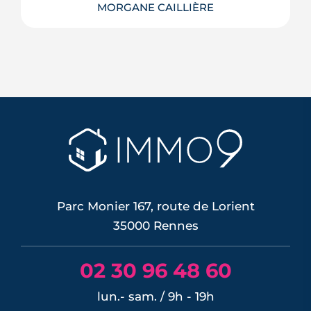
MORGANE CAILLIÈRE
Le confort d'été devient un vrai critère
de valeur immobilière. Plus-value
possible, risque de décote, limites du
DPE, atout du neuf : ce qu'il faut savoir
avant d'acheter ou de revendre.
LIRE L'ARTICLE
Parc Monier 167, route de Lorient
35000 Rennes
02 30 96 48 60
lun.- sam. / 9h - 19h