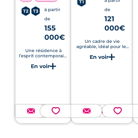
à partir
T1
à partir
de
T2
T3
121
de
155
000€
000€
Un cadre de vie
agréable, idéal pour les
Une résidence à
étudiants
l’esprit contemporain,
alliant qualité de vie,
mobilités faciles et
performance
environnementale.
💗
💗