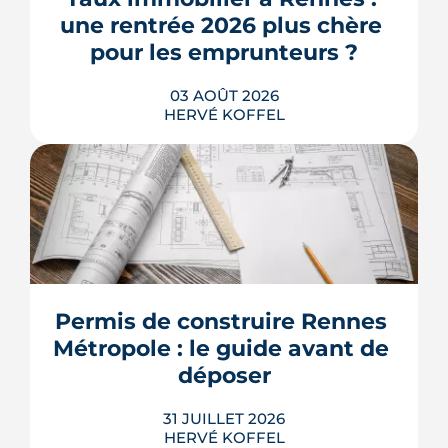
les propriétaires, les bailleurs et les
une rentrée 2026 plus chère 
acheteurs.
pour les emprunteurs ?
LIRE L'ARTICLE
03 AOÛT 2026
HERVÉ KOFFEL
Les taux de crédit se sont stabilisés cet
été, mais au-dessus de leur niveau du
printemps. À Rennes, la hausse des prix
et la remontée de la dette française
resserrent le budget des acheteurs à la
Permis de construire Rennes 
rentrée 2026.
Métropole : le guide avant de 
LIRE L'ARTICLE
déposer
31 JUILLET 2026
HERVÉ KOFFEL