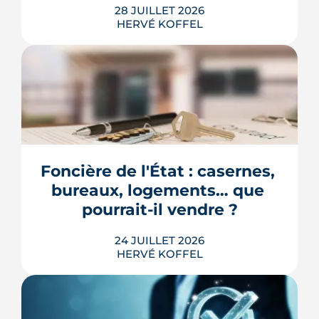
28 JUILLET 2026
HERVÉ KOFFEL
Longtemps clos derrière les murs de
l'hôpital Guillaume-Régnier, le Bois-
Perrin s'ouvre enfin sur la ville. La
crèche en paille lance un chantier qui
redessinera tout un pan du quartier
Foncière de l'État : casernes, 
Jeanne-d'Arc jusqu'en 2030.
bureaux, logements… que 
LIRE L'ARTICLE
pourrait-il vendre ?
24 JUILLET 2026
HERVÉ KOFFEL