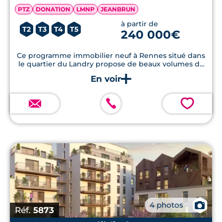
PTZ
DONATION
LMNP
JEANBRUN
à partir de
T2
T3
T4
T5
240 000€
Ce programme immobilier neuf à Rennes situé dans
le quartier du Landry propose de beaux volumes du
T3 au T5 avec terrasse.
💗
📷
4 photos
Réf.
5873