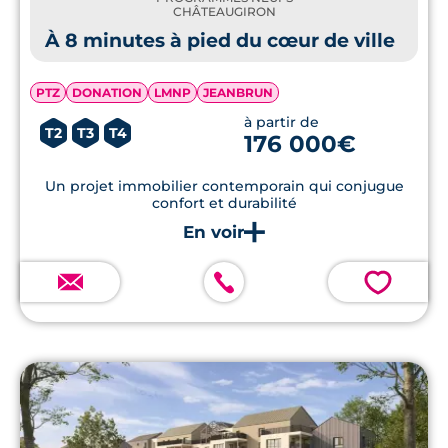
CHÂTEAUGIRON
À 8 minutes à pied du cœur de ville
PTZ
DONATION
LMNP
JEANBRUN
à partir de
T2
T3
T4
176 000€
Un projet immobilier contemporain qui conjugue
confort et durabilité
💗