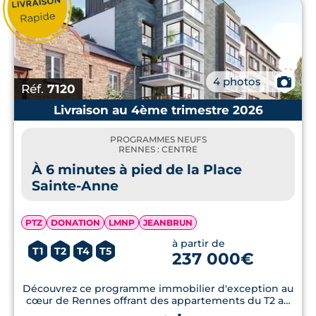
📷
4 photos
Réf.
7120
Livraison au 4ème trimestre 2026
PROGRAMMES NEUFS
RENNES : CENTRE
À 6 minutes à pied de la Place
Sainte-Anne
PTZ
DONATION
LMNP
JEANBRUN
à partir de
T1
T2
T4
T5
237 000€
Découvrez ce programme immobilier d'exception au
cœur de Rennes offrant des appartements du T2 au
T5