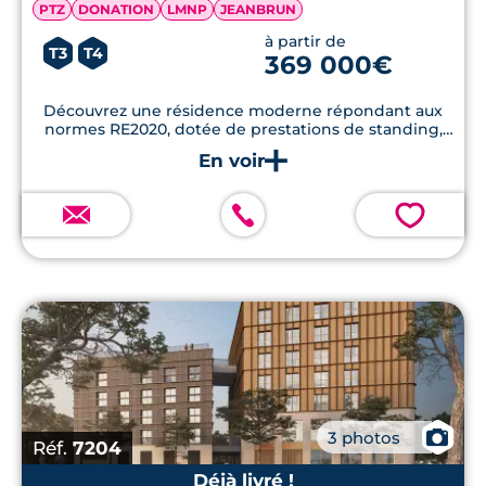
PTZ
DONATION
LMNP
JEANBRUN
à partir de
T3
T4
369 000€
Découvrez une résidence moderne répondant aux
normes RE2020, dotée de prestations de standing,
incluant parking et espaces verts paysagers, à
quelques pas des services essentiels.
💗
📷
3 photos
Réf.
7204
Déjà livré !