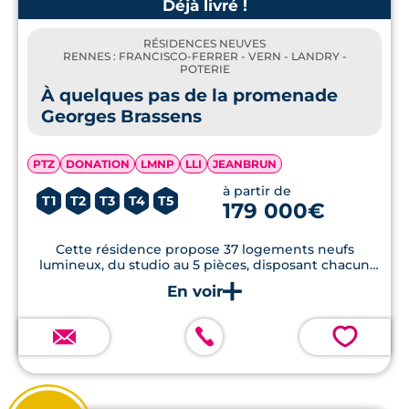
Déjà livré !
RÉSIDENCES NEUVES
RENNES : FRANCISCO-FERRER - VERN - LANDRY -
POTERIE
À quelques pas de la promenade
Georges Brassens
PTZ
DONATION
LMNP
LLI
JEANBRUN
à partir de
T1
T2
T3
T4
T5
179 000€
Cette résidence propose 37 logements neufs
lumineux, du studio au 5 pièces, disposant chacun
d'un extérieur, dans le quartier Francisco-Ferrer-
Vern-Poterie.
💗