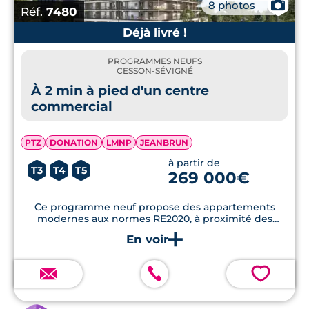
📷
8 photos
Réf.
7480
Déjà livré !
PROGRAMMES NEUFS
CESSON-SÉVIGNÉ
À 2 min à pied d'un centre
commercial
PTZ
DONATION
LMNP
JEANBRUN
à partir de
T3
T4
T5
269 000€
Ce programme neuf propose des appartements
modernes aux normes RE2020, à proximité des
commodités et des espaces verts de Cesson-
Sévigné.
💗