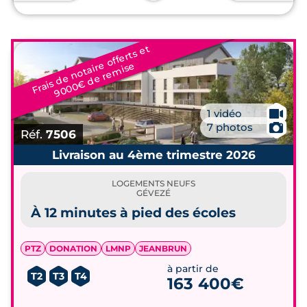
Fr
ai
s
d
e
n
o
t
ai
r
e
off
e
r
t
s
e
t
9
0
0
0
€
d
e
r
e
mi
s
e
🎥
1 vidéo
📷
7 photos
Réf.
7506
Livraison au 4ème trimestre 2026
LOGEMENTS NEUFS
GÉVEZÉ
À 12 minutes à pied des écoles
PTZ
DONATION
LMNP
JEANBRUN
à partir de
T2
T3
T4
163 400€