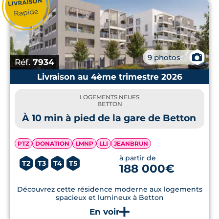
📷
9 photos
Réf.
7934
Livraison au 4ème trimestre 2026
LOGEMENTS NEUFS
BETTON
À 10 min à pied de la gare de Betton
PTZ
DONATION
LMNP
LLI
JEANBRUN
à partir de
T2
T3
T4
T5
188 000€
Découvrez cette résidence moderne aux logements
spacieux et lumineux à Betton