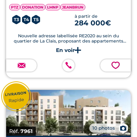
PTZ
DONATION
LMNP
JEANBRUN
à partir de
T3
T4
T5
284 000€
Nouvelle adresse labellisée RE2020 au sein du
quartier de La Clais, proposant des appartements
lumineux avec extérieurs privatifs, parkings et
équipements à haute performance énergétique.
💗
📷
10 photos
Réf.
7961