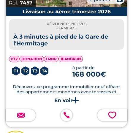
Réf.
7457
Livraison au 4ème trimestre 2026
RÉSIDENCES NEUVES
HERMITAGE
À 3 minutes à pied de la Gare de
l'Hermitage
PTZ
DONATION
LMNP
JEANBRUN
à partir de
T1
T2
T3
T4
168 000€
Découvrez ce programme immobilier neuf offrant
des appartements modernes avec terrasses et
balcons, à seulement quelques minutes des
commodités essentielles et de nombreux espaces
verts.
💗