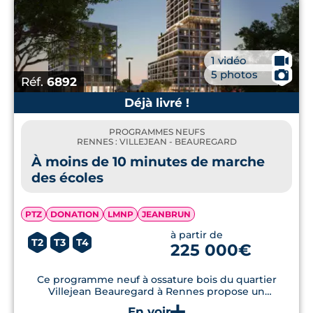
🎥
1 vidéo
📷
5 photos
Réf.
6892
Déjà livré !
PROGRAMMES NEUFS
RENNES : VILLEJEAN - BEAUREGARD
À moins de 10 minutes de marche
des écoles
PTZ
DONATION
LMNP
JEANBRUN
à partir de
T2
T3
T4
225 000€
Ce programme neuf à ossature bois du quartier
Villejean Beauregard à Rennes propose un
environnement sain avec matériaux biosourcés et