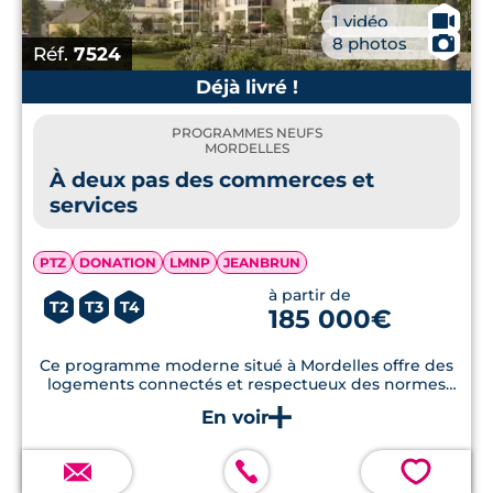
🎥
1 vidéo
📷
8 photos
Réf.
7524
Déjà livré !
PROGRAMMES NEUFS
MORDELLES
À deux pas des commerces et
services
PTZ
DONATION
LMNP
JEANBRUN
à partir de
T2
T3
T4
185 000€
Ce programme moderne situé à Mordelles offre des
logements connectés et respectueux des normes
RE2020, avec jardins privatifs et stationnement en
sous-sol.
💗