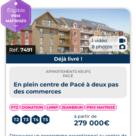
🎥
1 vidéo
📷
8 photos
Réf.
7491
Déjà livré !
APPARTEMENTS NEUFS
PACÉ
En plein centre de Pacé à deux pas
des commerces
PTZ
DONATION
LMNP
JEANBRUN
PRIX MAITRISÉ
à partir de
T2
T3
T4
T5
279 000€
Découvrez un programme exceptionnel au centre de