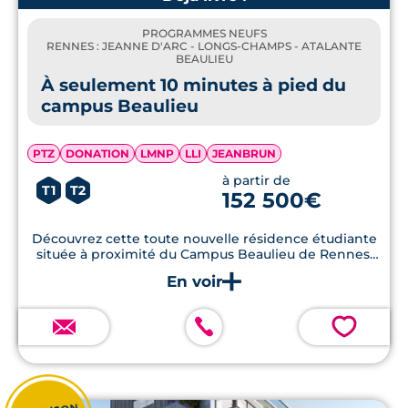
PROGRAMMES NEUFS
RENNES : JEANNE D'ARC - LONGS-CHAMPS - ATALANTE
BEAULIEU
À seulement 10 minutes à pied du
campus Beaulieu
PTZ
DONATION
LMNP
LLI
JEANBRUN
à partir de
T1
T2
152 500€
Découvrez cette toute nouvelle résidence étudiante
située à proximité du Campus Beaulieu de Rennes,
proposant des appartements de type T1 et T2,
livrables au 1er trimestre 2026.
💗