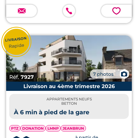
💗
📷
7 photos
Réf.
7927
Livraison au 4ème trimestre 2026
APPARTEMENTS NEUFS
BETTON
À 6 min à pied de la gare
PTZ
DONATION
LMNP
JEANBRUN
à partir de