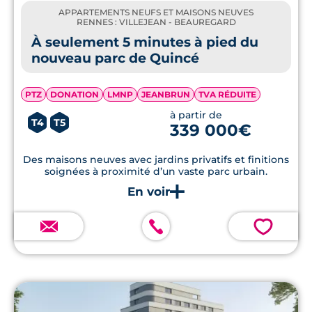
APPARTEMENTS NEUFS ET MAISONS NEUVES
RENNES : VILLEJEAN - BEAUREGARD
À seulement 5 minutes à pied du
nouveau parc de Quincé
PTZ
DONATION
LMNP
JEANBRUN
TVA RÉDUITE
à partir de
T4
T5
339 000€
Des maisons neuves avec jardins privatifs et finitions
soignées à proximité d’un vaste parc urbain.
💗