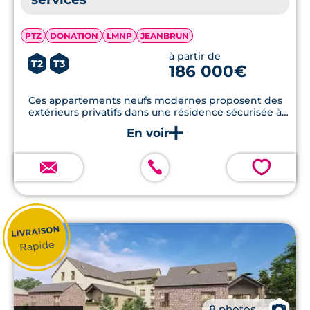
PTZ
DONATION
LMNP
JEANBRUN
à partir de
T2
T3
186 000€
Ces appartements neufs modernes proposent des
extérieurs privatifs dans une résidence sécurisée à
seulement quelques minutes du centre-ville de Bruz.
💗
📷
8 photos