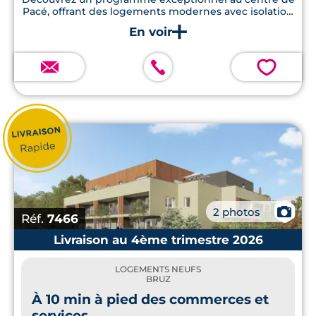
Pacé, offrant des logements modernes avec isolation
thermique renforcée, jardins paysagers et proximité
immédiate des commodités essentielles.
💗
📷
2 photos
Réf.
7466
Livraison au 4ème trimestre 2026
LOGEMENTS NEUFS
BRUZ
À 10 min à pied des commerces et
services