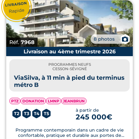
📷
8 photos
Réf.
7968
Livraison au 4ème trimestre 2026
PROGRAMMES NEUFS
CESSON-SÉVIGNÉ
ViaSilva, à 11 min à pied du terminus
métro B
PTZ
DONATION
LMNP
JEANBRUN
à partir de
T2
T3
T4
T5
245 000€
Programme contemporain dans un cadre de vie
confortable, pratique et durable aux portes de