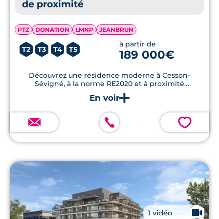
de proximité
PTZ
DONATION
LMNP
JEANBRUN
à partir de
T2
T3
T4
T5
189 000€
Découvrez une résidence moderne à Cesson-
Sévigné, à la norme RE2020 et à proximité
immédiate des commodités.
💗
🎥
1 vidéo