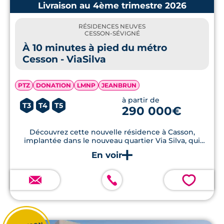
Livraison au 4ème trimestre 2026
RÉSIDENCES NEUVES
CESSON-SÉVIGNÉ
À 10 minutes à pied du métro
Cesson - ViaSilva
PTZ
DONATION
LMNP
JEANBRUN
à partir de
T3
T4
T5
290 000€
Découvrez cette nouvelle résidence à Casson,
implantée dans le nouveau quartier Via Silva, qui
profite d’un cadre végétal et d’une desserte pratique
par les transports et les services du quotidien.
💗