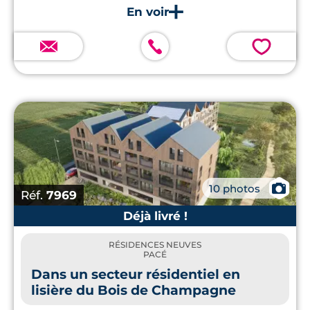
Rennes.
💗
📷
10 photos
Réf.
7969
Déjà livré !
RÉSIDENCES NEUVES
PACÉ
Dans un secteur résidentiel en
lisière du Bois de Champagne