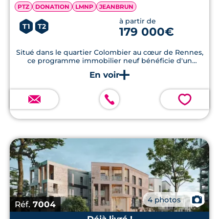
PTZ
DONATION
LMNP
JEANBRUN
à partir de
T1
T2
179 000€
Situé dans le quartier Colombier au cœur de Rennes,
ce programme immobilier neuf bénéficie d'un
emplacement de choix.
💗
📷
4 photos
Réf.
7004