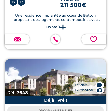
T2
T3
211 500€
Une résidence implantée au cœur de Betton
proposant des logements contemporains avec
balcons ou terrasses et parkings privatifs
💗
🎥
1 vidéo
📷
12 photos
Réf.
7648
Déjà livré !
PROGRAMMES NEUFS