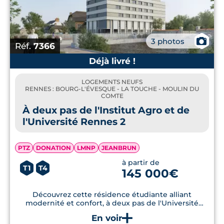
📷
3 photos
Réf.
7366
Déjà livré !
LOGEMENTS NEUFS
RENNES : BOURG-L'ÉVESQUE - LA TOUCHE - MOULIN DU
COMTE
À deux pas de l'Institut Agro et de
l'Université Rennes 2
PTZ
DONATION
LMNP
JEANBRUN
à partir de
T1
T4
145 000€
Découvrez cette résidence étudiante alliant
modernité et confort, à deux pas de l'Université
Rennes 2, avec des logements conformes aux
normes énergétiques RE2020.