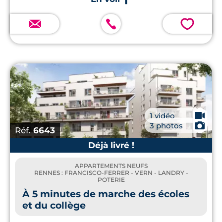
conception bas carbone.
💗
🎥
1 vidéo
📷
3 photos
Réf.
6643
Déjà livré !
APPARTEMENTS NEUFS
RENNES : FRANCISCO-FERRER - VERN - LANDRY -
POTERIE
À 5 minutes de marche des écoles
et du collège