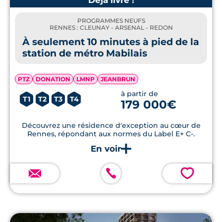
Déjà livré !
PROGRAMMES NEUFS
RENNES : CLEUNAY - ARSENAL - REDON
À seulement 10 minutes à pied de la
station de métro Mabilais
PTZ
DONATION
LMNP
JEANBRUN
à partir de
T1
T2
T3
T4
179 000€
Découvrez une résidence d'exception au cœur de
Rennes, répondant aux normes du Label E+ C-.
💗