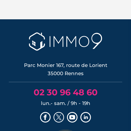
À Rennes, l'été 2026 s'ouvre sur des prix
qui repartent à la hausse, portés par
une demande qui revient et une offre
qui reste rare. Mais la reprise ne profite
pas à tout le monde de la même façon :
elle récompense l'emplacement, la
desserte par le métro et la performance
énergétique, et...
LIRE L'ARTICLE
Parc Monier 167, route de Lorient
35000 Rennes
02 30 96 48 60
lun.- sam. / 9h - 19h