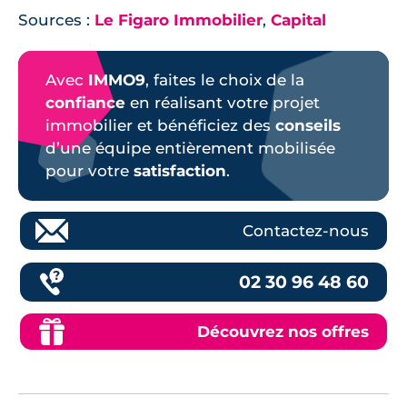
Sources :
Le Figaro Immobilier
,
Capital
Avec
IMMO9
, faites le choix de la
confiance
en réalisant votre projet
immobilier et bénéficiez des
conseils
d’une équipe entièrement mobilisée
pour votre
satisfaction
.
Contactez-nous
02 30 96 48 60
Découvrez nos offres