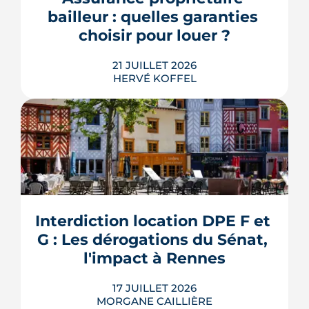
pourraient à terme changer de mains,
bailleur : quelles garanties 
sans que la liste ni le calendrier s...
choisir pour louer ?
LIRE L'ARTICLE
21 JUILLET 2026
HERVÉ KOFFEL
Louer, c'est aussi assurer. Entre
l'obligation légale, les garanties utiles
et les options commerciales, ce guide
aide le bailleur rennais à couvrir son
Interdiction location DPE F et 
bien sans payer pour rien.
G : Les dérogations du Sénat, 
LIRE L'ARTICLE
l'impact à Rennes
17 JUILLET 2026
MORGANE CAILLIÈRE