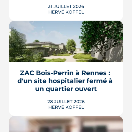
31 JUILLET 2026
HERVÉ KOFFEL
Construire, agrandir ou surélever à
Rennes Métropole ne s'improvise pas :
entre seuils de surface, PLUi des 43
communes et secteurs patrimoniaux, le
bon formulaire se choisit avant le
premier coup de crayon. Ce guide
ZAC Bois-Perrin à Rennes : 
passe en revue les cas où le permis
d'un site hospitalier fermé à 
s'impose, le dépôt en ligne et les délai...
un quartier ouvert
LIRE L'ARTICLE
28 JUILLET 2026
HERVÉ KOFFEL