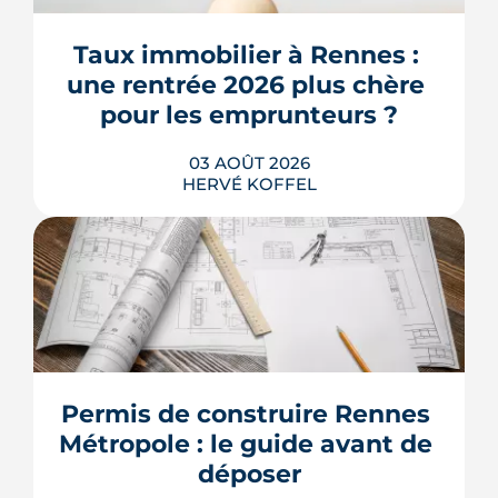
Taux immobilier à Rennes : 
une rentrée 2026 plus chère 
pour les emprunteurs ?
03 AOÛT 2026
HERVÉ KOFFEL
Les taux de crédit se sont stabilisés cet
été, mais au-dessus de leur niveau du
printemps. À Rennes, la hausse des prix
et la remontée de la dette française
resserrent le budget des acheteurs à la
Permis de construire Rennes 
rentrée 2026.
Métropole : le guide avant de 
LIRE L'ARTICLE
déposer