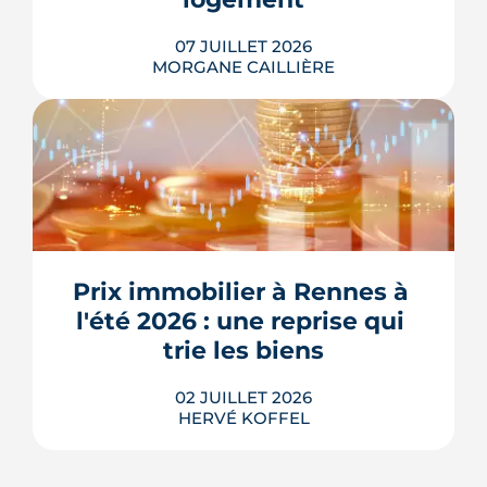
07 JUILLET 2026
MORGANE CAILLIÈRE
Le confort d'été devient un vrai critère
de valeur immobilière. Plus-value
possible, risque de décote, limites du
Prix immobilier à Rennes à 
DPE, atout du neuf : ce qu'il faut savoir
avant d'acheter ou de revendre.
l'été 2026 : une reprise qui 
LIRE L'ARTICLE
trie les biens
02 JUILLET 2026
HERVÉ KOFFEL