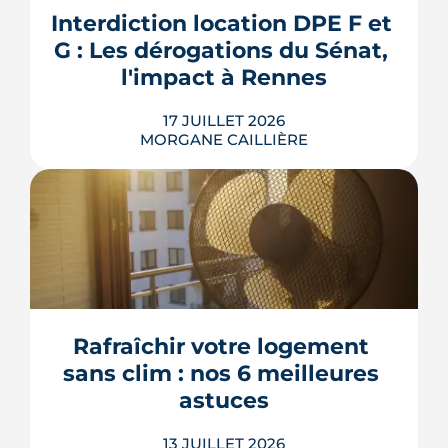
aide le bailleur rennais à couvrir son
Interdiction location DPE F et 
bien sans payer pour rien.
G : Les dérogations du Sénat, 
LIRE L'ARTICLE
l'impact à Rennes
17 JUILLET 2026
MORGANE CAILLIÈRE
Le 8 juillet 2026, le Sénat a voté cinq
dérogations à l'interdiction de location
des logements classés F et G, dont la
possibilité de louer en signant un
contrat de travaux avant 2030. Le texte
doit encore être adopté par l'Assemblée
Rafraîchir votre logement 
nationale, qui l'examinera à la rentrée. À
sans clim : nos 6 meilleures 
Rennes Mét...
astuces
LIRE L'ARTICLE
13 JUILLET 2026