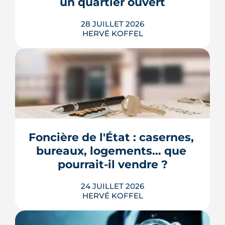
un quartier ouvert
LIRE L'ARTICLE
28 JUILLET 2026
HERVÉ KOFFEL
Longtemps clos derrière les murs de
l'hôpital Guillaume-Régnier, le Bois-
Perrin s'ouvre enfin sur la ville. La
crèche en paille lance un chantier qui
redessinera tout un pan du quartier
Foncière de l'État : casernes, 
Jeanne-d'Arc jusqu'en 2030.
bureaux, logements… que 
LIRE L'ARTICLE
pourrait-il vendre ?
24 JUILLET 2026
HERVÉ KOFFEL