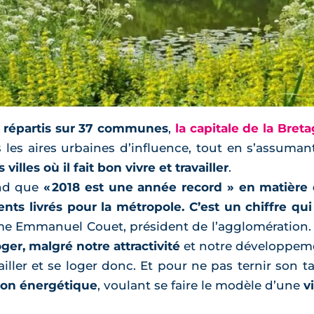
 répartis sur 37 communes
,
la capitale de la Bret
les aires urbaines d’influence, tout en s’assum
lles où il fait bon vivre et travailler
.
nd que
« 2018 est une année record » en matière
nts livrés pour la métropole. C’est un chiffre qui 
me Emmanuel Couet, président de l’agglomération. L
oger, malgré notre attractivité
et notre développeme
availler et se loger donc. Et pour ne pas ternir son 
ition énergétique
, voulant se faire le modèle d’une
v