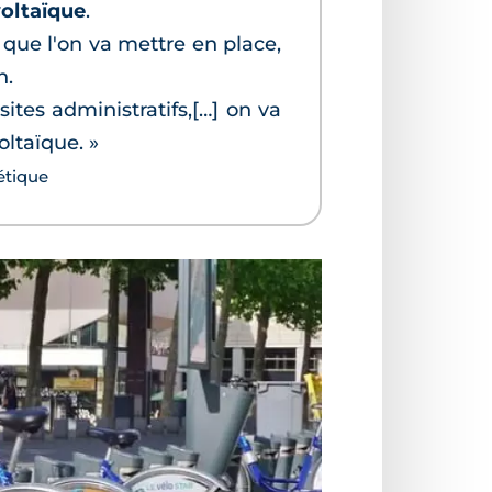
voltaïque
.
 que l'on va mettre en place,
n.
] sites administratifs,[…] on va
ltaïque. »
étique