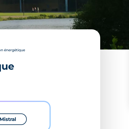
on énergétique
que
Mistral