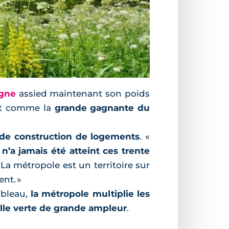
agne
assied maintenant son poids
ant comme la
grande gagnante du
 de construction de logements
. «
n’a jamais été atteint ces trente
a métropole est un territoire sur
nt. »
tableau,
la métropole multiplie les
ille verte de grande ampleur
.