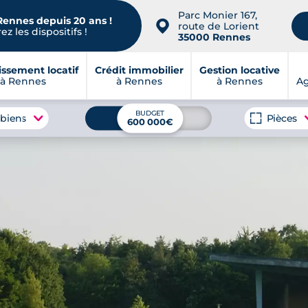
Parc Monier 167,
Rennes depuis 20 ans !
📍
route de Lorient
z les dispositifs !
35000 Rennes
issement locatif
Crédit immobilier
Gestion locative
à Rennes
à Rennes
à Rennes
A
BUDGET
 biens
Pièces
600 000€