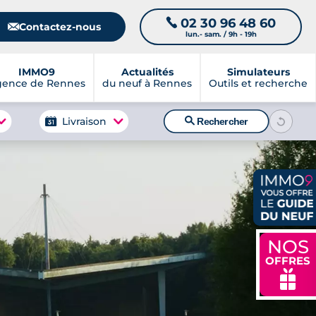
02 30 96 48 60
📞
📧
Contactez-nous
lun.- sam. / 9h - 19h
IMMO9
Actualités
Simulateurs
gence de Rennes
du neuf à Rennes
Outils et recherche
🔍
Livraison
Rechercher
NOS
OFFRES
🎁