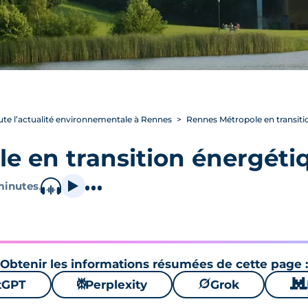
ute l’actualité environnementale à Rennes
Rennes Métropole en transiti
e en transition énergéti
minutes
.
Obtenir les informations résumées de cette page :
tGPT
⚙
Perplexity
🪐
Grok
🐱