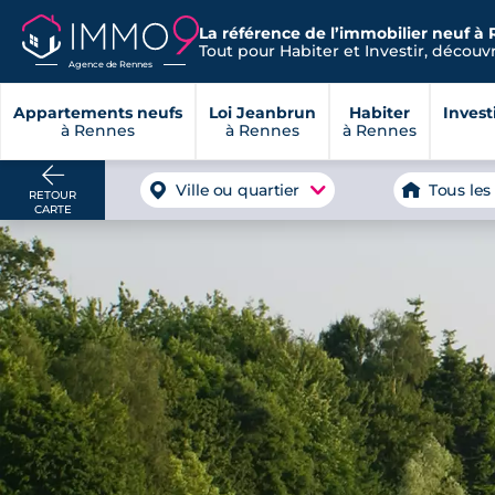
La référence de l’immobilier neuf à 
Tout pour Habiter et Investir, découvre
Agence de Rennes
Appartements neufs
Loi Jeanbrun
Habiter
Invest
à Rennes
à Rennes
à Rennes
Ville ou quartier
Tous les
RETOUR
CARTE