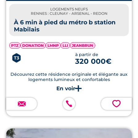
LOGEMENTS NEUFS
RENNES : CLEUNAY - ARSENAL - REDON
À 6 min à pied du métro b station
Mabilais
PTZ
DONATION
LMNP
LLI
JEANBRUN
à partir de
T3
320 000€
Découvrez cette résidence originale et élégante aux
logements lumineux et confortables
💗