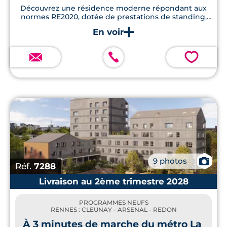
Découvrez une résidence moderne répondant aux
normes RE2020, dotée de prestations de standing,
incluant parking et espaces verts paysagers, à
quelques pas des services essentiels.
💗
📷
9 photos
Réf.
7288
Livraison au 2ème trimestre 2028
PROGRAMMES NEUFS
RENNES : CLEUNAY - ARSENAL - REDON
À 3 minutes de marche du métro La