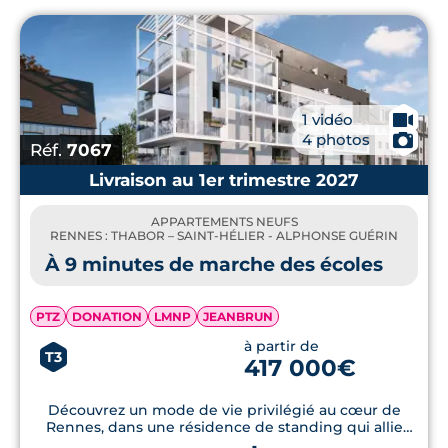
🎥
1 vidéo
📷
4 photos
Réf.
7067
Livraison au 1er trimestre 2027
APPARTEMENTS NEUFS
RENNES : THABOR – SAINT-HÉLIER - ALPHONSE GUÉRIN
À 9 minutes de marche des écoles
PTZ
DONATION
LMNP
JEANBRUN
à partir de
T3
417 000€
Découvrez un mode de vie privilégié au cœur de
Rennes, dans une résidence de standing qui allie
confort contemporain et proximité avec toutes les