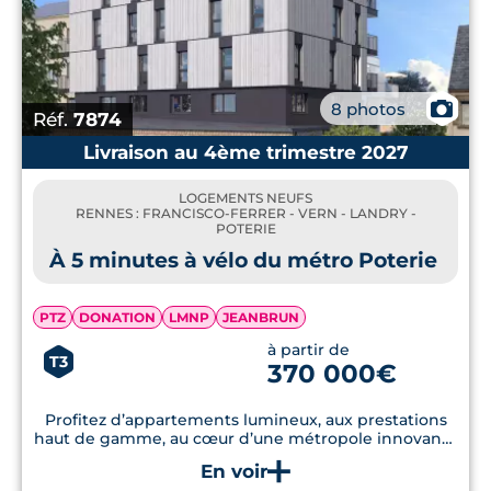
📷
8 photos
Réf.
7874
Livraison au 4ème trimestre 2027
LOGEMENTS NEUFS
RENNES : FRANCISCO-FERRER - VERN - LANDRY -
POTERIE
À 5 minutes à vélo du métro Poterie
PTZ
DONATION
LMNP
JEANBRUN
à partir de
T3
370 000€
Profitez d’appartements lumineux, aux prestations
haut de gamme, au cœur d’une métropole innovante
et dynamique.