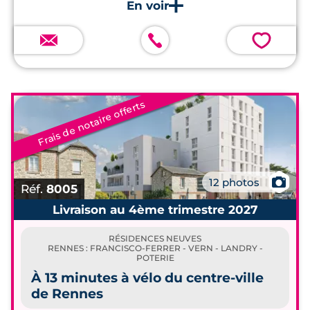
💗
Frais de notaire offerts
📷
12 photos
Réf.
8005
Livraison au 4ème trimestre 2027
RÉSIDENCES NEUVES
RENNES : FRANCISCO-FERRER - VERN - LANDRY -
POTERIE
À 13 minutes à vélo du centre-ville
de Rennes