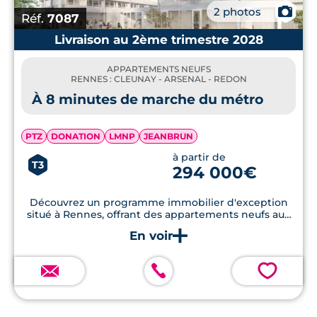
📷
2 photos
Réf.
7087
Livraison au 2ème trimestre 2028
APPARTEMENTS NEUFS
RENNES : CLEUNAY - ARSENAL - REDON
À 8 minutes de marche du métro
PTZ
DONATION
LMNP
JEANBRUN
à partir de
T3
294 000€
Découvrez un programme immobilier d'exception
situé à Rennes, offrant des appartements neufs aux
normes RE2020.
💗