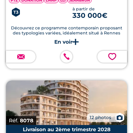
PTZ
DONATION
LMNP
LLI
JEANBRUN
à partir de
T3
330 000€
Découvrez ce programme contemporain proposant
des typologies variées, idéalement situé à Rennes
💗
📷
12 photos
Réf.
8078
Livraison au 2ème trimestre 2028