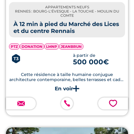
APPARTEMENTS NEUFS
RENNES : BOURG-L'ÉVESQUE - LA TOUCHE - MOULIN DU
COMTE
À 12 min à pied du Marché des Lices
et du centre Rennais
PTZ
DONATION
LMNP
JEANBRUN
à partir de
T3
500 000€
Cette résidence à taille humaine conjugue
architecture contemporaine, belles terrasses et cadre
de vie apaisé.
💗