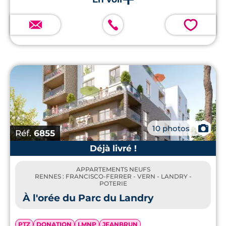
conception bas carbone.
💗
📷
10 photos
Réf.
6855
Déjà livré !
APPARTEMENTS NEUFS
RENNES : FRANCISCO-FERRER - VERN - LANDRY -
POTERIE
À l'orée du Parc du Landry
PTZ
DONATION
LMNP
JEANBRUN