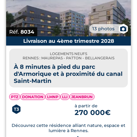
📷
13 photos
Réf.
8034
Livraison au 4ème trimestre 2028
LOGEMENTS NEUFS
RENNES : MAUREPAS - PATTON - BELLANGERAIS
À 8 minutes à pied du parc
d'Armorique et à proximité du canal
Saint‑Martin
PTZ
DONATION
LMNP
LLI
JEANBRUN
à partir de
T3
270 000€
Découvrez cette résidence alliant nature, espace et
lumière à Rennes.