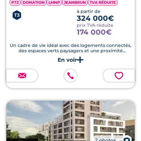
PTZ
DONATION
LMNP
JEANBRUN
TVA RÉDUITE
à partir de
T3
324 000€
prix TVA réduite
174 000€
Un cadre de vie idéal avec des logements connectés,
des espaces verts paysagers et une proximité
immédiate avec le centre-ville de Rennes.
💗
📷
2 photos