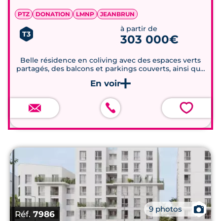
PTZ
DONATION
LMNP
JEANBRUN
à partir de
T3
303 000€
Belle résidence en coliving avec des espaces verts
partagés, des balcons et parkings couverts, ainsi que
des équipements collectifs.
💗
📷
9 photos
Réf.
7986