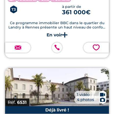
à partir de
T3
361 000€
Ce programme immobilier BBC dans le quartier du
Landry à Rennes présente un haut niveau de confort
et de vastes terrasses.
💗
🎥
1 vidéo
📷
4 photos
Réf.
6531
Déjà livré !