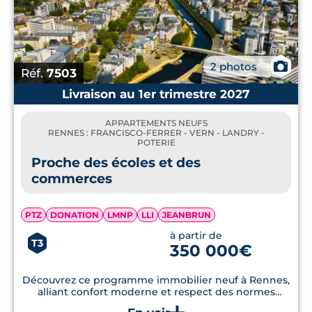
📷
2 photos
Réf.
7503
Livraison au 1er trimestre 2027
APPARTEMENTS NEUFS
RENNES : FRANCISCO-FERRER - VERN - LANDRY -
POTERIE
Proche des écoles et des
commerces
PTZ
DONATION
LMNP
LLI
JEANBRUN
à partir de
T3
350 000€
Découvrez ce programme immobilier neuf à Rennes,
alliant confort moderne et respect des normes
énergétiques RE2020, à proximité immédiate des