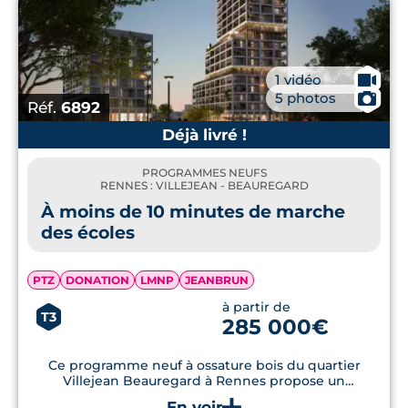
🎥
1 vidéo
📷
5 photos
Réf.
6892
Déjà livré !
PROGRAMMES NEUFS
RENNES : VILLEJEAN - BEAUREGARD
À moins de 10 minutes de marche
des écoles
PTZ
DONATION
LMNP
JEANBRUN
à partir de
T3
285 000€
Ce programme neuf à ossature bois du quartier
Villejean Beauregard à Rennes propose un
environnement sain avec matériaux biosourcés et