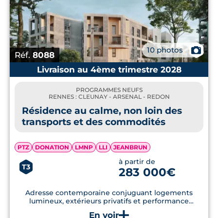
📷
10 photos
Réf.
8088
Livraison au 4ème trimestre 2028
PROGRAMMES NEUFS
RENNES : CLEUNAY - ARSENAL - REDON
Résidence au calme, non loin des
transports et des commodités
PTZ
DONATION
LMNP
LLI
JEANBRUN
à partir de
T3
283 000€
Adresse contemporaine conjuguant logements
lumineux, extérieurs privatifs et performance
énergétique dans un secteur rennais bien connecté.