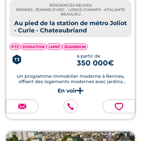
RÉSIDENCES NEUVES
RENNES : JEANNE D'ARC - LONGS-CHAMPS - ATALANTE
BEAULIEU
Au pied de la station de métro Joliot
- Curie - Chateaubriand
PTZ
DONATION
LMNP
JEANBRUN
à partir de
T3
350 000€
Un programme immobilier moderne à Rennes,
offrant des logements modernes avec jardins
privatifs, à deux pas du métro ligne B.
💗