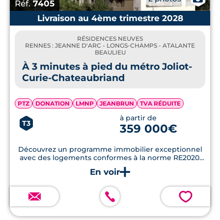
Réf.
7405
Livraison au 4ème trimestre 2028
RÉSIDENCES NEUVES
RENNES : JEANNE D'ARC - LONGS-CHAMPS - ATALANTE
BEAULIEU
À 3 minutes à pied du métro Joliot-
Curie-Chateaubriand
PTZ
DONATION
LMNP
JEANBRUN
TVA RÉDUITE
à partir de
T3
359 000€
Découvrez un programme immobilier exceptionnel
avec des logements conformes à la norme RE2020,
des terrasses en bois et des jardins privatifs, à
seulement quelques minutes du centre-ville de
Rennes.
💗