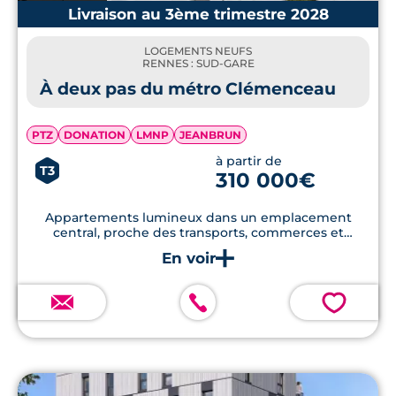
Livraison au 3ème trimestre 2028
LOGEMENTS NEUFS
RENNES : SUD-GARE
À deux pas du métro Clémenceau
PTZ
DONATION
LMNP
JEANBRUN
à partir de
T3
310 000€
Appartements lumineux dans un emplacement
central, proche des transports, commerces et
services.
💗