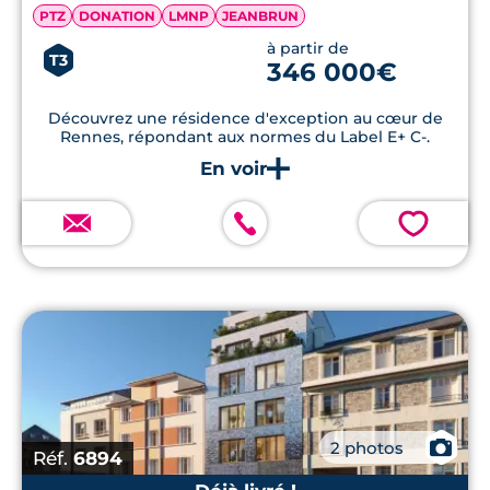
PTZ
DONATION
LMNP
JEANBRUN
à partir de
T3
346 000€
Découvrez une résidence d'exception au cœur de
Rennes, répondant aux normes du Label E+ C-.
💗
📷
2 photos
Réf.
6894