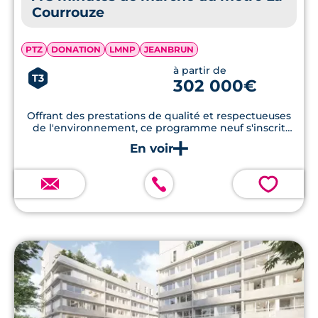
Courrouze
PTZ
DONATION
LMNP
JEANBRUN
à partir de
T3
302 000€
Offrant des prestations de qualité et respectueuses
de l'environnement, ce programme neuf s'inscrit
parfaitement dans une démarche de
développement durable grâce à son label RE2020.
💗