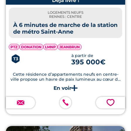
Déjà livré !
LOGEMENTS NEUFS
RENNES : CENTRE
À 6 minutes de marche de la station
de métro Saint-Anne
PTZ
DONATION
LMNP
JEANBRUN
à partir de
T3
395 000€
Cette résidence d’appartements neufs en centre-
ville propose un havre de paix lumineux au cœur de
Rennes
💗