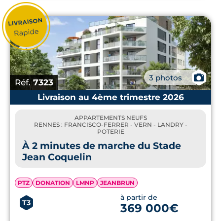
📷
3 photos
Réf.
7323
Livraison au 4ème trimestre 2026
APPARTEMENTS NEUFS
RENNES : FRANCISCO-FERRER - VERN - LANDRY -
POTERIE
À 2 minutes de marche du Stade
Jean Coquelin
PTZ
DONATION
LMNP
JEANBRUN
à partir de
T3
369 000€