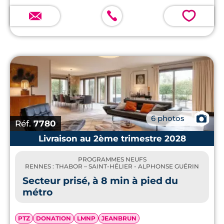
💗
📷
6 photos
Réf.
7780
Livraison au 2ème trimestre 2028
PROGRAMMES NEUFS
RENNES : THABOR – SAINT-HÉLIER - ALPHONSE GUÉRIN
Secteur prisé, à 8 min à pied du
métro
PTZ
DONATION
LMNP
JEANBRUN