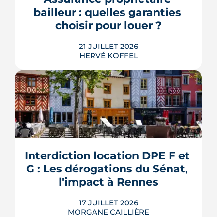
pourraient à terme changer de mains,
bailleur : quelles garanties 
sans que la liste ni le calendrier s...
choisir pour louer ?
LIRE L'ARTICLE
21 JUILLET 2026
HERVÉ KOFFEL
Louer, c'est aussi assurer. Entre
l'obligation légale, les garanties utiles
et les options commerciales, ce guide
aide le bailleur rennais à couvrir son
Interdiction location DPE F et 
bien sans payer pour rien.
G : Les dérogations du Sénat, 
LIRE L'ARTICLE
l'impact à Rennes
17 JUILLET 2026
MORGANE CAILLIÈRE