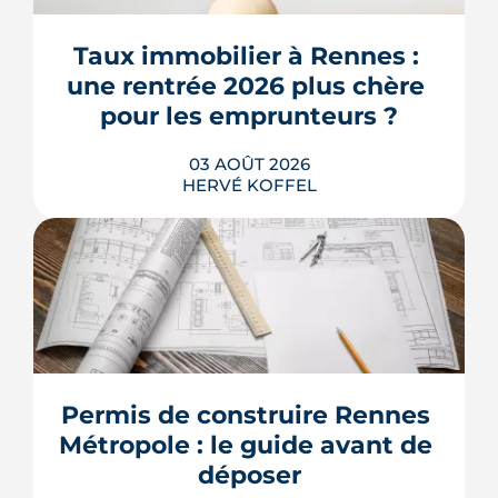
Taux immobilier à Rennes : 
une rentrée 2026 plus chère 
pour les emprunteurs ?
03 AOÛT 2026
HERVÉ KOFFEL
Les taux de crédit se sont stabilisés cet
été, mais au-dessus de leur niveau du
printemps. À Rennes, la hausse des prix
et la remontée de la dette française
resserrent le budget des acheteurs à la
Permis de construire Rennes 
rentrée 2026.
Métropole : le guide avant de 
LIRE L'ARTICLE
déposer