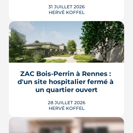
31 JUILLET 2026
HERVÉ KOFFEL
Construire, agrandir ou surélever à
Rennes Métropole ne s'improvise pas :
entre seuils de surface, PLUi des 43
communes et secteurs patrimoniaux, le
bon formulaire se choisit avant le
premier coup de crayon. Ce guide
ZAC Bois-Perrin à Rennes : 
passe en revue les cas où le permis
d'un site hospitalier fermé à 
s'impose, le dépôt en ligne et les délai...
un quartier ouvert
LIRE L'ARTICLE
28 JUILLET 2026
HERVÉ KOFFEL