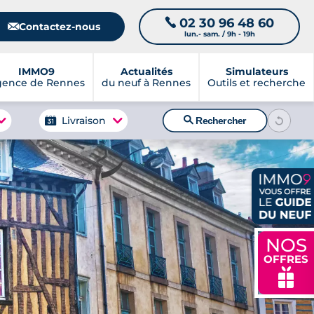
02 30 96 48 60
📞
📧
Contactez-nous
lun.- sam. / 9h - 19h
IMMO9
Actualités
Simulateurs
gence de Rennes
du neuf à Rennes
Outils et recherche
🔍
Livraison
Rechercher
NOS
OFFRES
🎁