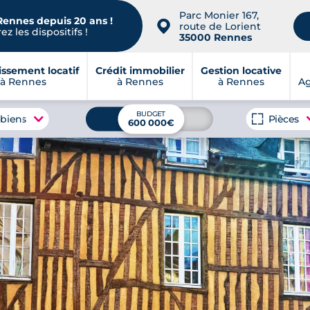
Parc Monier 167,
Rennes depuis 20 ans !
📍
route de Lorient
z les dispositifs !
35000 Rennes
issement locatif
Crédit immobilier
Gestion locative
à Rennes
à Rennes
à Rennes
A
BUDGET
 biens
Pièces
600 000€