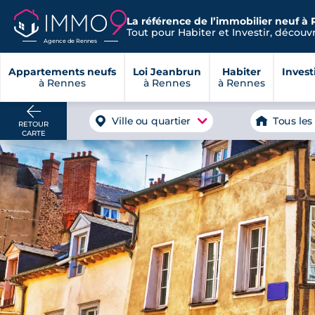
La référence de l’immobilier neuf à 
Tout pour Habiter et Investir, découvre
Agence de Rennes
Appartements neufs
Loi Jeanbrun
Habiter
Invest
à Rennes
à Rennes
à Rennes
Ville ou quartier
Tous les
RETOUR
CARTE