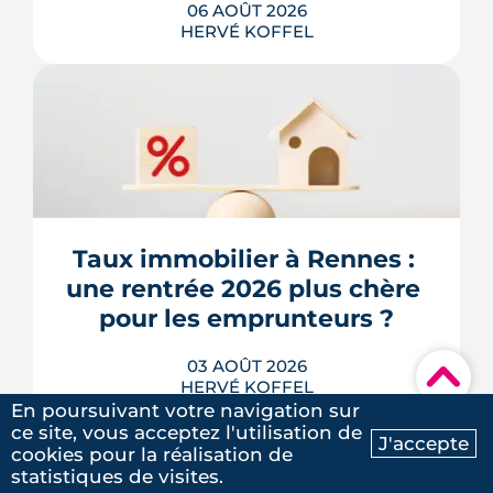
06 AOÛT 2026
HERVÉ KOFFEL
Après un printemps d'annonces,
l'automne 2026 sera l'heure de vérité
pour le logement. Trois dossiers
parlementaires, du projet de loi
Relance au budget 2027, vont dire ce
qui devient vraiment applicable pour
Taux immobilier à Rennes : 
les propriétaires, les bailleurs et les
une rentrée 2026 plus chère 
acheteurs.
pour les emprunteurs ?
LIRE L'ARTICLE
03 AOÛT 2026
▾
HERVÉ KOFFEL
En poursuivant votre navigation sur
ce site, vous acceptez l'utilisation de
J'accepte
cookies pour la réalisation de
Ma recherche
Contactez-nous
statistiques de visites.